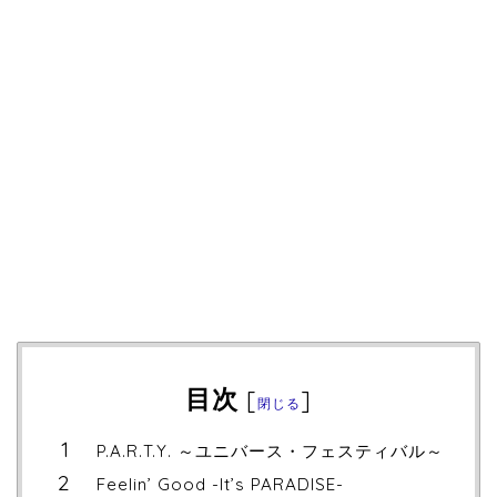
目次
[
]
閉じる
P.A.R.T.Y. ～ユニバース・フェスティバル～
Feelin’ Good -It’s PARADISE-