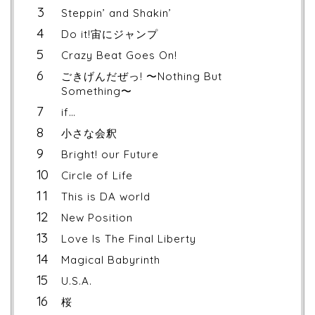
Steppin’ and Shakin’
Do it!宙にジャンプ
Crazy Beat Goes On!
ごきげんだぜっ! 〜Nothing But
Something〜
if…
小さな会釈
Bright! our Future
Circle of Life
This is DA world
New Position
Love Is The Final Liberty
Magical Babyrinth
U.S.A.
桜