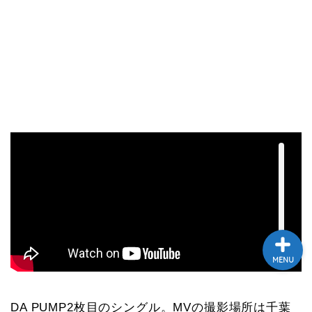
テレビ
ラジオ
メゾン・ド・ミュージック
～DA PUMP YORIの晴れ
ばれラジオ～
ライブ・イベント
MENU
DA PUMP2枚目のシングル。MVの撮影場所は千葉