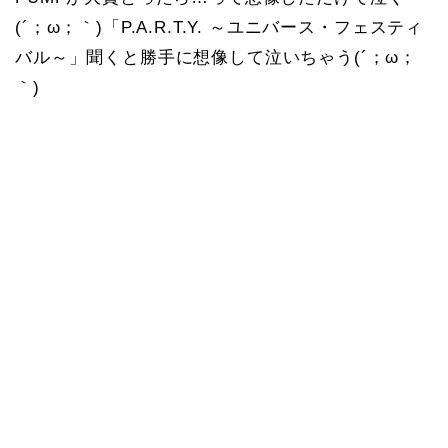
(´；ω；｀)「P.A.R.T.Y. ～ユニバース・フェスティ
バル～」聞くと勝手に想像して泣いちゃう(´；ω；
｀)