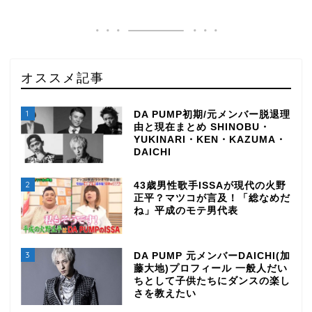
オススメ記事
1
DA PUMP初期/元メンバー脱退理
由と現在まとめ SHINOBU・
YUKINARI・KEN・KAZUMA・
DAICHI
2
43歳男性歌手ISSAが現代の火野
正平？マツコが言及！「総なめだ
ね」平成のモテ男代表
3
DA PUMP 元メンバーDAICHI(加
藤大地)プロフィール 一般人だい
ちとして子供たちにダンスの楽し
さを教えたい