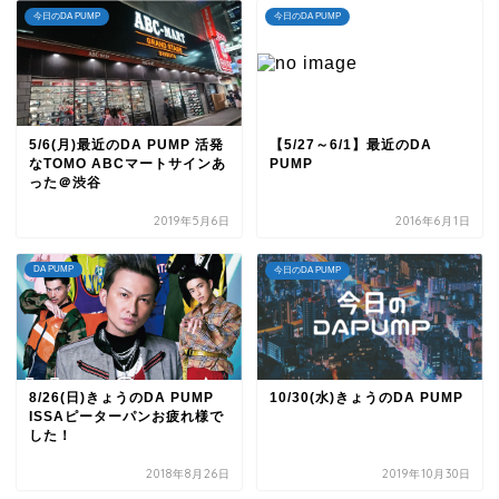
今日のDA PUMP
今日のDA PUMP
5/6(月)最近のDA PUMP 活発
【5/27～6/1】最近のDA
なTOMO ABCマートサインあ
PUMP
った＠渋谷
2019年5月6日
2016年6月1日
DA PUMP
今日のDA PUMP
8/26(日)きょうのDA PUMP
10/30(水)きょうのDA PUMP
ISSAピーターパンお疲れ様で
した！
2018年8月26日
2019年10月30日