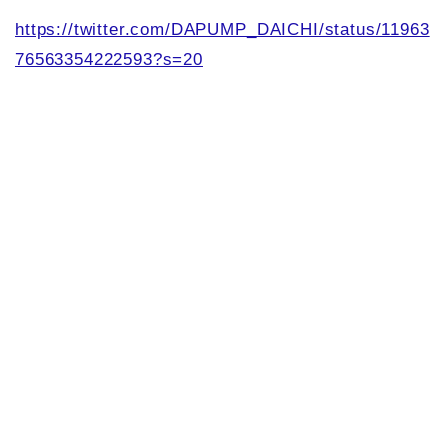
https://twitter.com/DAPUMP_DAICHI/status/11963
76563354222593?s=20