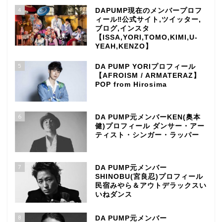
4
DAPUMP現在のメンバープロフ
ィール‼公式サイト,ツイッター,
ブログ,インスタ
【ISSA,YORI,TOMO,KIMI,U-
YEAH,KENZO】
5
DA PUMP YORIプロフィール
【AFROISM / ARMATERAZ】
POP from Hirosima
6
DA PUMP元メンバーKEN(奥本
健)プロフィール ダンサー・アー
ティスト・シンガー・ラッパー
7
DA PUMP元メンバー
SHINOBU(宮良忍)プロフィール
民宿みやら＆アウトデラックスい
いねダンス
8
DA PUMP元メンバー