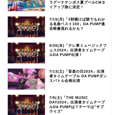
ラグーナテンボス夏プールCMタ
イアップ曲に決定！
7/15(月)「3秒聴けば誰でもわか
る名曲ベスト100」DA PUMP過
去映像流れるかも？
6/26(水)「テレ東ミュージックフ
ェス2024」出演者タイムテーブ
ルDA PUMP出演！
7/13(土)「音楽の日2024」出演
者タイムテーブル DA PUMPダン
スバトル企画出演
7/6(土)「THE MUSIC
DAY2024」出演者タイムテーブ
ルDA PUMPは？テーマは”サプ
ライズ”