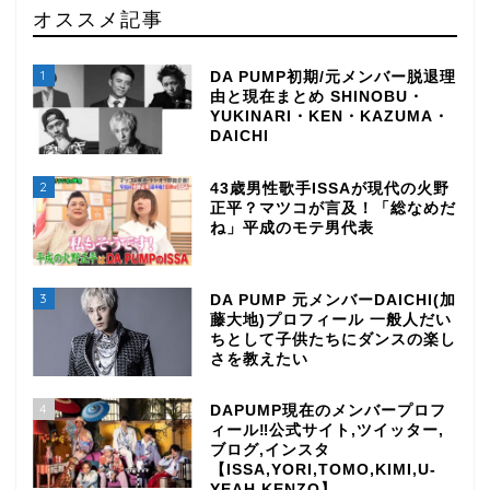
オススメ記事
1
DA PUMP初期/元メンバー脱退理
由と現在まとめ SHINOBU・
YUKINARI・KEN・KAZUMA・
DAICHI
2
43歳男性歌手ISSAが現代の火野
正平？マツコが言及！「総なめだ
ね」平成のモテ男代表
3
DA PUMP 元メンバーDAICHI(加
藤大地)プロフィール 一般人だい
ちとして子供たちにダンスの楽し
さを教えたい
4
DAPUMP現在のメンバープロフ
ィール‼公式サイト,ツイッター,
ブログ,インスタ
【ISSA,YORI,TOMO,KIMI,U-
YEAH,KENZO】