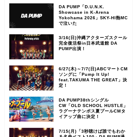
DA PUMP「D.U.N.K.
Showcase in K-Arena
Yokohama 2026」SKY-HI熱MC
で泣いた
3/16(日)沖縄アクターズスクール
完全復活祭in日本武道館 DA
PUMP出演！
6/27(木)～7/7(日)ABCマートCM
ソングに「Pump It Up!
feat.TAKUMA THE GREAT」決
定！
DA PUMP38thシングル
CW「OLD SCHOOL HUSTLE」
ラグーナテンボス夏プールCMタ
イアップ曲に決定！
7/15(月)「3秒聴けば誰でもわか
る名曲ベスト100」DA PUMP過