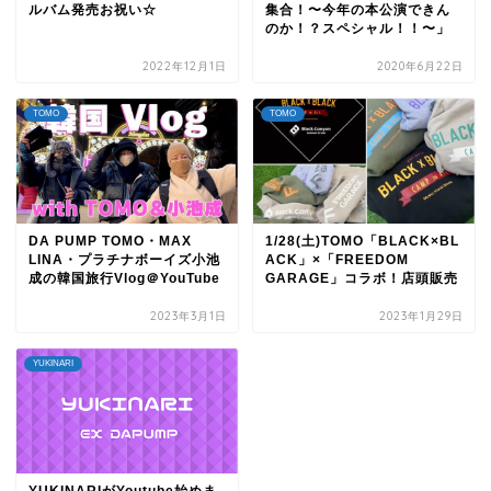
ルバム発売お祝い☆
集合！〜今年の本公演できん
のか！？スペシャル！！〜」
2022年12月1日
2020年6月22日
TOMO
TOMO
DA PUMP TOMO・MAX
1/28(土)TOMO「BLACK×BL
LINA・プラチナボーイズ小池
ACK」×「FREEDOM
成の韓国旅行Vlog＠YouTube
GARAGE」コラボ！店頭販売
2023年3月1日
2023年1月29日
YUKINARI
YUKINARIがYoutube始めま