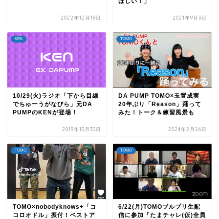
ほしい！」
2022年12月18日
2021年9月3日
KEN
TOMO
10/29(火)ラジオ「下から目線
DA PUMP TOMO×玉置成実
でちゅーうがなびら」元DA
20年ぶり「Reason」踊って
PUMPのKENが登場！
みた！トーク＆練習風景も
2019年10月30日
2024年2月26日
TOMO
TOMO
TOMO×nobodyknows+「コ
6/22(月)TOMOブルプリ生配
コロオドル」振付！ベストア
信に参加「たまチャレ(仮)全員