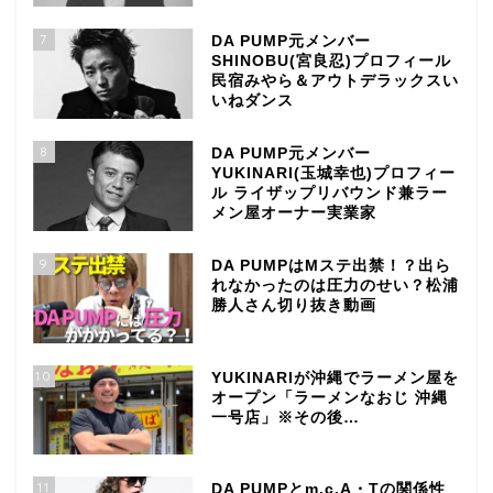
7
DA PUMP元メンバー
SHINOBU(宮良忍)プロフィール
民宿みやら＆アウトデラックスい
いねダンス
8
DA PUMP元メンバー
YUKINARI(玉城幸也)プロフィー
ル ライザップリバウンド兼ラー
メン屋オーナー実業家
9
DA PUMPはMステ出禁！？出ら
れなかったのは圧力のせい？松浦
勝人さん切り抜き動画
10
YUKINARIが沖縄でラーメン屋を
オープン「ラーメンなおじ 沖縄
一号店」※その後…
11
DA PUMPとm.c.A・Tの関係性