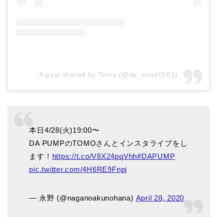
A post shared by Tomo (@dp_tomo0561)
本日4/28(火)19:00〜
DA PUMPのTOMOさんとインスタライブをし
ます！
https://t.co/V8X24pqVhh
#DAPUMP
pic.twitter.com/4H6RE9Fnpj
— 永野 (@naganoakunohana)
April 28, 2020