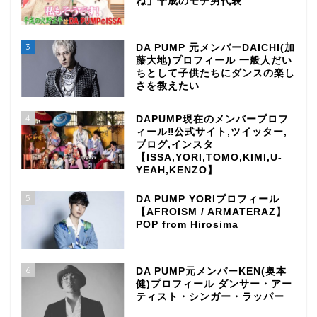
ね」平成のモテ男代表
3
DA PUMP 元メンバーDAICHI(加
藤大地)プロフィール 一般人だい
ちとして子供たちにダンスの楽し
さを教えたい
4
DAPUMP現在のメンバープロフ
ィール‼公式サイト,ツイッター,
ブログ,インスタ
【ISSA,YORI,TOMO,KIMI,U-
YEAH,KENZO】
5
DA PUMP YORIプロフィール
【AFROISM / ARMATERAZ】
POP from Hirosima
6
DA PUMP元メンバーKEN(奥本
健)プロフィール ダンサー・アー
ティスト・シンガー・ラッパー