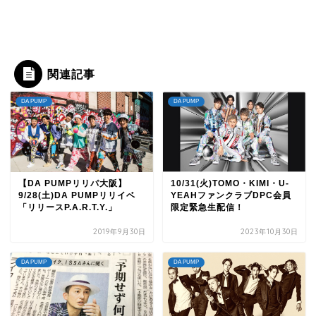
関連記事
DA PUMP
DA PUMP
【DA PUMPリリパ大阪】
10/31(火)TOMO・KIMI・U-
9/28(土)DA PUMPリリイベ
YEAHファンクラブDPC会員
「リリースP.A.R.T.Y.」
限定緊急生配信！
2019年9月30日
2023年10月30日
DA PUMP
DA PUMP