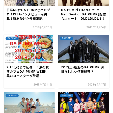
日経MJにDA PUMPとハロプ
DA PUMP｢THANX!!!!!!!
ロ！ISSAインタビューも掲
Neo Best of DA PUMP｣配信
載！取材受けた件※追記
もスタート！DLDLDLDL！！
2018年6月28日
2018年12月14日
DA PUMP
DA PUMP
7/15(月)まで延長！「原宿駅
7/17(土)最近のDA PUMP 明
前カフェDA PUMP WEEK」
日うれしい情報解禁？
黒いコースターが登場！
2019年7月14日
2021年7月17日
DA PUMP
DA PUMP