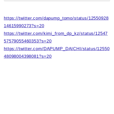
https://twitter.com/dapump_tomo/status/12550928
14615990273?s=20
https://twitter.com/kimi_from_dp_kz/status/12547
57579055460353?s=20
https://twitter.com/DAPUMP_DAICHI/status/12550
48098004398081?s=20