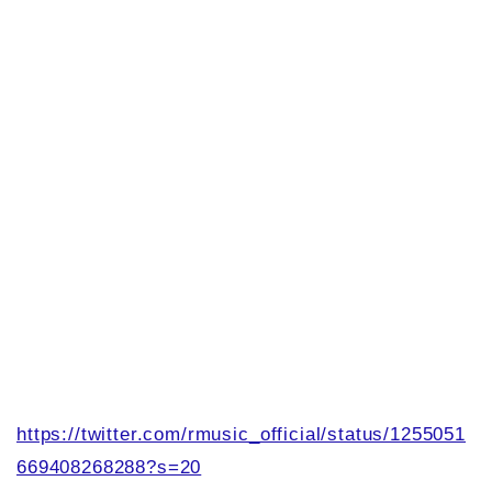
https://twitter.com/rmusic_official/status/1255051
669408268288?s=20