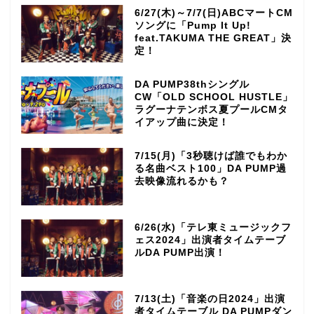
6/27(木)～7/7(日)ABCマートCM
ソングに「Pump It Up!
feat.TAKUMA THE GREAT」決
定！
DA PUMP38thシングル
CW「OLD SCHOOL HUSTLE」
ラグーナテンボス夏プールCMタ
イアップ曲に決定！
7/15(月)「3秒聴けば誰でもわか
る名曲ベスト100」DA PUMP過
去映像流れるかも？
6/26(水)「テレ東ミュージックフ
ェス2024」出演者タイムテーブ
ルDA PUMP出演！
7/13(土)「音楽の日2024」出演
者タイムテーブル DA PUMPダン