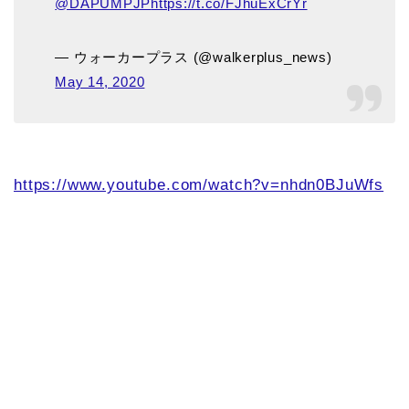
@DAPUMPJP
https://t.co/FJhuExCrYr
— ウォーカープラス (@walkerplus_news)
May 14, 2020
https://www.youtube.com/watch?v=nhdn0BJuWfs