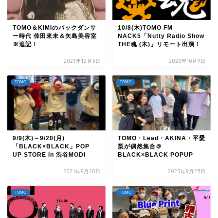
TOMO＆KIMIのバックダンサ
10/8(木)TOMO FM
ー時代 倖田來未＆矢島美容室
NACK5「Nutty Radio Show
※追記！
THE魂 (木)」リモート出演！
2021年12月3日
2020年10月9日
TOMO
TOMO
9/9(木)～9/20(月)
TOMO・Lead・AKINA・平愛
「BLACK×BLACK」POP
梨が偶然集合＠
UP STORE in 渋谷MODI
BLACK×BLACK POPUP
2021年9月20日
2023年9月25日
TOMO
TOMO