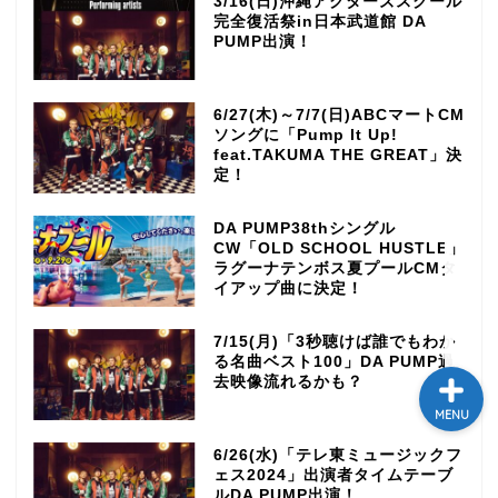
3/16(日)沖縄アクターズスクール
完全復活祭in日本武道館 DA
テレビ
PUMP出演！
ラジオ
6/27(木)～7/7(日)ABCマートCM
ソングに「Pump It Up!
feat.TAKUMA THE GREAT」決
メゾン・ド・ミュージック
定！
～DA PUMP YORIの晴れ
ばれラジオ～
DA PUMP38thシングル
CW「OLD SCHOOL HUSTLE」
ライブ・イベント
ラグーナテンボス夏プールCMタ
イアップ曲に決定！
7/15(月)「3秒聴けば誰でもわか
る名曲ベスト100」DA PUMP過
去映像流れるかも？
MENU
6/26(水)「テレ東ミュージックフ
ェス2024」出演者タイムテーブ
ルDA PUMP出演！