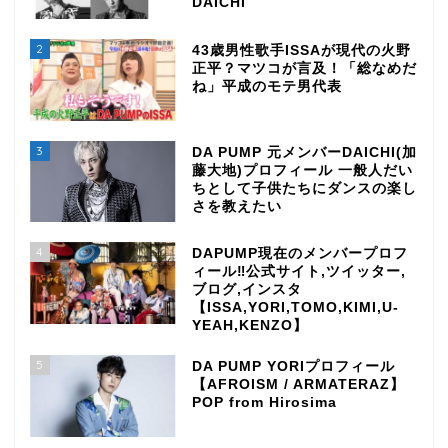
DAICHI
2
43歳男性歌手ISSAが現代の火野
正平？マツコが言及！「総なめだ
ね」平成のモテ男代表
3
DA PUMP 元メンバーDAICHI(加
藤大地)プロフィール 一般人だい
ちとして子供たちにダンスの楽し
さを教えたい
4
DAPUMP現在のメンバープロフ
ィール‼公式サイト,ツイッター,
ブログ,インスタ
【ISSA,YORI,TOMO,KIMI,U-
YEAH,KENZO】
5
DA PUMP YORIプロフィール
【AFROISM / ARMATERAZ】
POP from Hirosima