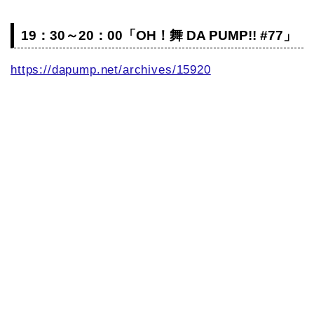
19：30～20：00「OH！舞 DA PUMP!! #77」
https://dapump.net/archives/15920