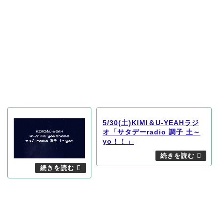
5/30(土)KIMI＆U-YEAHラジ
オ「サタデーradio 調子 土～
yo！！」