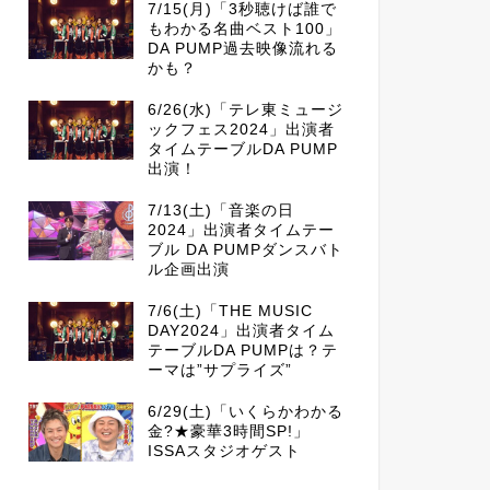
7/15(月)「3秒聴けば誰で
もわかる名曲ベスト100」
DA PUMP過去映像流れる
かも？
6/26(水)「テレ東ミュージ
ックフェス2024」出演者
タイムテーブルDA PUMP
出演！
7/13(土)「音楽の日
2024」出演者タイムテー
ブル DA PUMPダンスバト
ル企画出演
7/6(土)「THE MUSIC
DAY2024」出演者タイム
テーブルDA PUMPは？テ
ーマは”サプライズ”
6/29(土)「いくらかわかる
金?★豪華3時間SP!」
ISSAスタジオゲスト