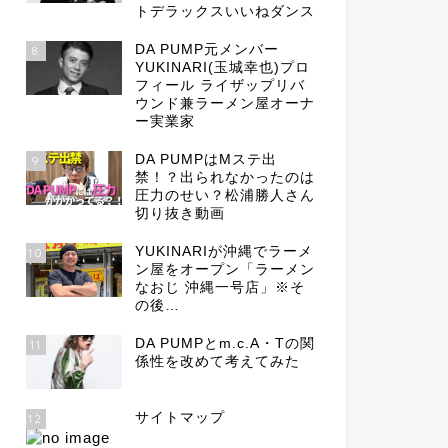
トデラックスいいねダンス
DA PUMP元メンバー
8
YUKINARI(玉城幸也)プロ
フィール ライザップリバ
ウンド兼ラーメン屋オーナ
ー実業家
DA PUMPはMステ出
9
禁！？出られなかったのは
圧力のせい？松浦勝人さん
切り抜き動画
YUKINARIが沖縄でラーメ
10
ン屋をオープン「ラーメン
なおじ 沖縄一号店」※そ
の後…
DA PUMPとm.c.A・Tの関
11
係性を改めて考えてみた
サイトマップ
12