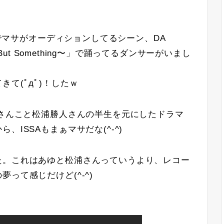
回でマサがオーディションしてるシーン、DA
 But Something〜」で踊ってるダンサーがいまし
て(ﾟдﾟ)！したｗ
サさんこと松浦勝人さんの半生を元にしたドラマ
ISSAもまぁマサだな(^-^)
た。これはあゆと松浦さんっていうより、レコー
って感じだけど(^-^)