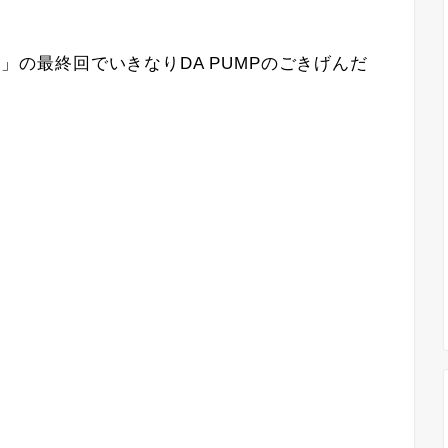
へ-」の最終回でいきなりDA PUMPのごきげんだ
！