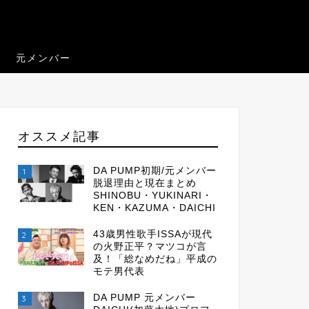
元メンバー
オススメ記事
DA PUMP初期/元メンバー
1
脱退理由と現在まとめ
SHINOBU・YUKINARI・
KEN・KAZUMA・DAICHI
43歳男性歌手ISSAが現代
2
の火野正平？マツコが言
及！「総なめだね」平成の
モテ男代表
DA PUMP 元メンバー
3