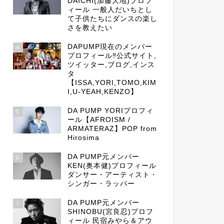
DAICHI(加藤大地)プロフ
ィール 一般人だいちとし
て子供たちにダンスの楽し
さを教えたい
DAPUMP現在のメンバー
4
プロフィール‼公式サイト,
ツイッター,ブログ,インス
タ
【ISSA,YORI,TOMO,KIM
I,U-YEAH,KENZO】
DA PUMP YORIプロフィ
5
ール【AFROISM /
ARMATERAZ】POP from
Hirosima
DA PUMP元メンバー
6
KEN(奥本健)プロフィール
ダンサー・アーティスト・
シンガー・ラッパー
DA PUMP元メンバー
7
SHINOBU(宮良忍)プロフ
ィール 民宿みやら＆アウ