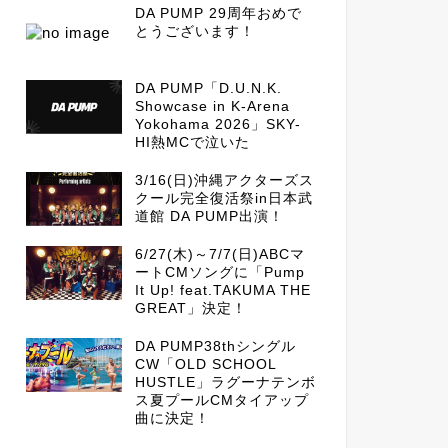
DA PUMP 29周年おめで
とうございます！
DA PUMP「D.U.N.K.
Showcase in K-Arena
Yokohama 2026」SKY-
HI熱MCで泣いた
3/16(日)沖縄アクターズス
クール完全復活祭in日本武
道館 DA PUMP出演！
6/27(木)～7/7(日)ABCマ
ートCMソングに「Pump
It Up! feat.TAKUMA THE
GREAT」決定！
DA PUMP38thシングル
CW「OLD SCHOOL
HUSTLE」ラグーナテンボ
ス夏プールCMタイアップ
曲に決定！