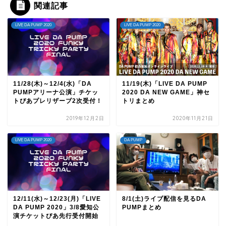
関連記事
LIVE DA PUMP 2020
LIVE DA PUMP 2020
11/28(木)～12/4(水)「DA
11/19(木)「LIVE DA PUMP
PUMPアリーナ公演」チケッ
2020 DA NEW GAME」神セ
トぴあプレリザーブ2次受付！
トリまとめ
2019年12月2日
2020年11月21日
LIVE DA PUMP 2020
DA PUMP
12/11(水)～12/23(月)「LIVE
8/1(土)ライブ配信を見るDA
DA PUMP 2020」3/8愛知公
PUMPまとめ
演チケットぴあ先行受付開始