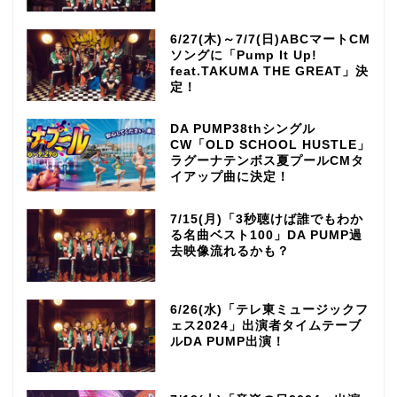
6/27(木)～7/7(日)ABCマートCM
ソングに「Pump It Up!
feat.TAKUMA THE GREAT」決
定！
DA PUMP38thシングル
CW「OLD SCHOOL HUSTLE」
ラグーナテンボス夏プールCMタ
イアップ曲に決定！
7/15(月)「3秒聴けば誰でもわか
る名曲ベスト100」DA PUMP過
去映像流れるかも？
6/26(水)「テレ東ミュージックフ
ェス2024」出演者タイムテーブ
ルDA PUMP出演！