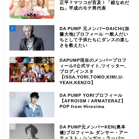
正平？マツコが言及！「総なめだ
ね」平成のモテ男代表
3
DA PUMP 元メンバーDAICHI(加
藤大地)プロフィール 一般人だい
ちとして子供たちにダンスの楽し
さを教えたい
4
DAPUMP現在のメンバープロフ
ィール‼公式サイト,ツイッター,
ブログ,インスタ
【ISSA,YORI,TOMO,KIMI,U-
YEAH,KENZO】
5
DA PUMP YORIプロフィール
【AFROISM / ARMATERAZ】
POP from Hirosima
6
DA PUMP元メンバーKEN(奥本
健)プロフィール ダンサー・アー
ティスト・シンガー・ラッパー