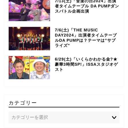
7/13(土)「音楽の日2024」出演
者タイムテーブル DA PUMPダン
スバトル企画出演
7/6(土)「THE MUSIC
DAY2024」出演者タイムテーブ
ルDA PUMPは？テーマは”サプ
ライズ”
6/29(土)「いくらかわかる金?★
豪華3時間SP!」ISSAスタジオゲ
スト
カテゴリー