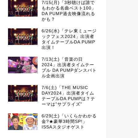
7/15(月)「3秒聴けば誰で
もわかる名曲ベスト100」
DA PUMP過去映像流れる
かも？
6/26(水)「テレ東ミュージ
ックフェス2024」出演者
タイムテーブルDA PUMP
出演！
7/13(土)「音楽の日
2024」出演者タイムテー
ブル DA PUMPダンスバト
ル企画出演
7/6(土)「THE MUSIC
DAY2024」出演者タイム
テーブルDA PUMPは？テ
ーマは”サプライズ”
6/29(土)「いくらかわかる
金?★豪華3時間SP!」
ISSAスタジオゲスト