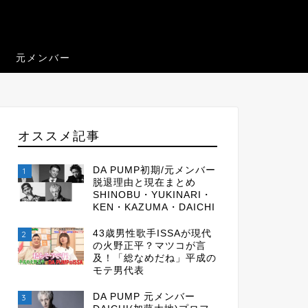
元メンバー
オススメ記事
DA PUMP初期/元メンバー
1
脱退理由と現在まとめ
SHINOBU・YUKINARI・
KEN・KAZUMA・DAICHI
43歳男性歌手ISSAが現代
2
の火野正平？マツコが言
及！「総なめだね」平成の
モテ男代表
DA PUMP 元メンバー
3