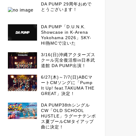
DA PUMP 29周年おめで
とうございます！
DA PUMP「D.U.N.K.
Showcase in K-Arena
Yokohama 2026」SKY-
HI熱MCで泣いた
3/16(日)沖縄アクターズス
クール完全復活祭in日本武
道館 DA PUMP出演！
6/27(木)～7/7(日)ABCマ
ートCMソングに「Pump
It Up! feat.TAKUMA THE
GREAT」決定！
DA PUMP38thシングル
CW「OLD SCHOOL
HUSTLE」ラグーナテンボ
ス夏プールCMタイアップ
曲に決定！