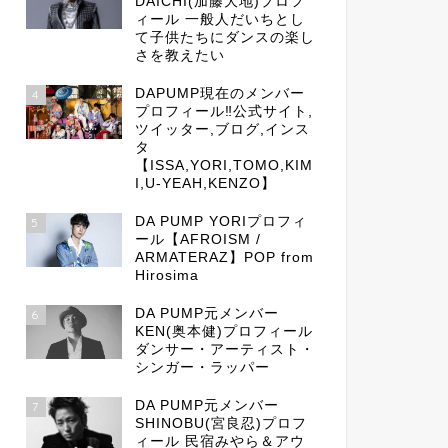
DAICHI(加藤大地)プロフ
ィール 一般人だいちとし
て子供たちにダンスの楽し
さを教えたい
DAPUMP現在のメンバー
4
プロフィール‼公式サイト,
ツイッター,ブログ,インス
タ
【ISSA,YORI,TOMO,KIM
I,U-YEAH,KENZO】
DA PUMP YORIプロフィ
5
ール【AFROISM /
ARMATERAZ】POP from
Hirosima
DA PUMP元メンバー
6
KEN(奥本健)プロフィール
ダンサー・アーティスト・
シンガー・ラッパー
DA PUMP元メンバー
7
SHINOBU(宮良忍)プロフ
ィール 民宿みやら＆アウ