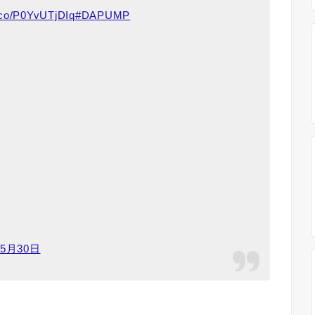
t.co/P0YvUTjDIq
#DAPUMP
年5月30日