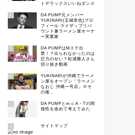
トデラックスいいねダンス
DA PUMP元メンバー
8
YUKINARI(玉城幸也)プロ
フィール ライザップリバ
ウンド兼ラーメン屋オーナ
ー実業家
DA PUMPはMステ出
9
禁！？出られなかったのは
圧力のせい？松浦勝人さん
切り抜き動画
YUKINARIが沖縄でラーメ
10
ン屋をオープン「ラーメン
なおじ 沖縄一号店」※そ
の後…
DA PUMPとm.c.A・Tの関
11
係性を改めて考えてみた
サイトマップ
12