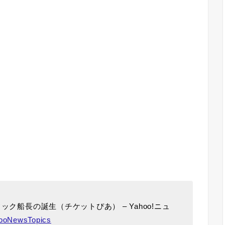
ック船長の誕生（チケットぴあ） – Yahoo!ニュ
ooNewsTopics