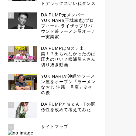
トデラックスいいねダンス
DA PUMP元メンバー
8
YUKINARI(玉城幸也)プロ
フィール ライザップリバ
ウンド兼ラーメン屋オーナ
ー実業家
DA PUMPはMステ出
9
禁！？出られなかったのは
圧力のせい？松浦勝人さん
切り抜き動画
YUKINARIが沖縄でラーメ
10
ン屋をオープン「ラーメン
なおじ 沖縄一号店」※そ
の後…
DA PUMPとm.c.A・Tの関
11
係性を改めて考えてみた
サイトマップ
12