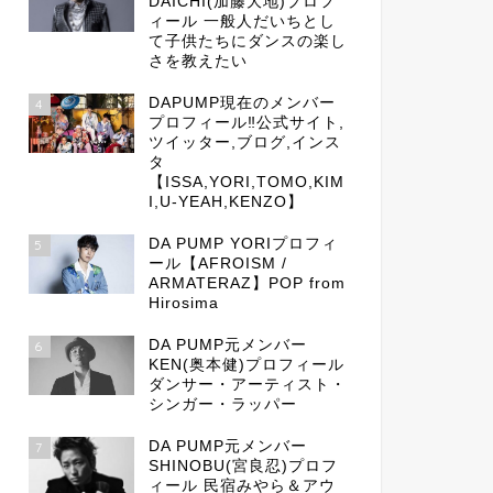
DAICHI(加藤大地)プロフ
ィール 一般人だいちとし
て子供たちにダンスの楽し
さを教えたい
DAPUMP現在のメンバー
4
プロフィール‼公式サイト,
ツイッター,ブログ,インス
タ
【ISSA,YORI,TOMO,KIM
I,U-YEAH,KENZO】
DA PUMP YORIプロフィ
5
ール【AFROISM /
ARMATERAZ】POP from
Hirosima
DA PUMP元メンバー
6
KEN(奥本健)プロフィール
ダンサー・アーティスト・
シンガー・ラッパー
DA PUMP元メンバー
7
SHINOBU(宮良忍)プロフ
ィール 民宿みやら＆アウ