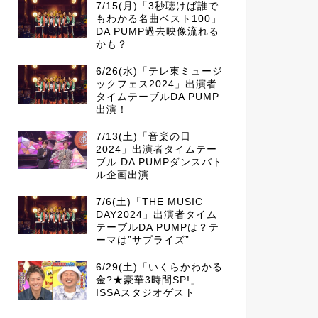
7/15(月)「3秒聴けば誰で
もわかる名曲ベスト100」
DA PUMP過去映像流れる
かも？
6/26(水)「テレ東ミュージ
ックフェス2024」出演者
タイムテーブルDA PUMP
出演！
7/13(土)「音楽の日
2024」出演者タイムテー
ブル DA PUMPダンスバト
ル企画出演
7/6(土)「THE MUSIC
DAY2024」出演者タイム
テーブルDA PUMPは？テ
ーマは”サプライズ”
6/29(土)「いくらかわかる
金?★豪華3時間SP!」
ISSAスタジオゲスト