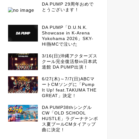
DA PUMP 29周年おめで
とうございます！
DA PUMP「D.U.N.K.
Showcase in K-Arena
Yokohama 2026」SKY-
HI熱MCで泣いた
3/16(日)沖縄アクターズス
クール完全復活祭in日本武
道館 DA PUMP出演！
6/27(木)～7/7(日)ABCマ
ートCMソングに「Pump
It Up! feat.TAKUMA THE
GREAT」決定！
DA PUMP38thシングル
CW「OLD SCHOOL
HUSTLE」ラグーナテンボ
ス夏プールCMタイアップ
曲に決定！