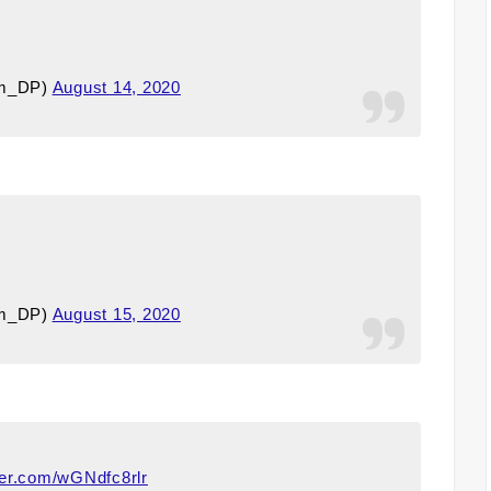
om_DP)
August 14, 2020
om_DP)
August 15, 2020
tter.com/wGNdfc8rlr