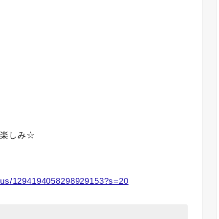
で楽しみ☆
tatus/1294194058298929153?s=20