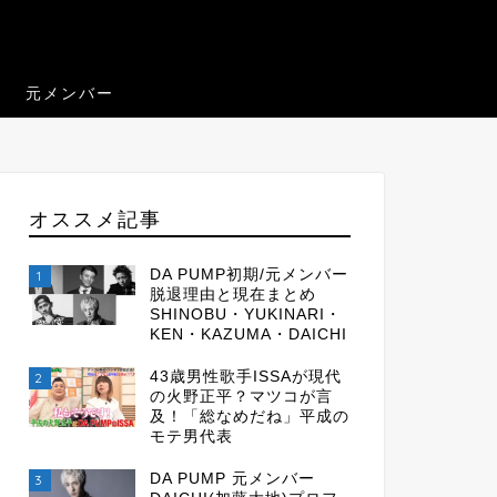
元メンバー
オススメ記事
DA PUMP初期/元メンバー
1
脱退理由と現在まとめ
SHINOBU・YUKINARI・
KEN・KAZUMA・DAICHI
43歳男性歌手ISSAが現代
2
の火野正平？マツコが言
及！「総なめだね」平成の
モテ男代表
DA PUMP 元メンバー
3