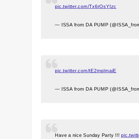
pic.twitter.com/Tx6rOsYIzc
— ISSA from DA PUMP (@ISSA_fr
pic.twitter.com/tE2mplmaiE
— ISSA from DA PUMP (@ISSA_fr
Have a nice Sunday Party !!!
pic.twi