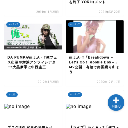
を終了 YORIコメント
テレビ
2014年11月25日
2021年3月20日
ラジオ
m.c.A・T
m.c.A・T
メゾン・ド・ミュージック
～DA PUMP YORIの晴れ
ばれラジオ～
DA PUMPがm.c.A・T俺フェ
m.c.A･T「Breakdown ～
ス出演＠舞浜アンフィシアタ
Let's Go！ Rookie Boy～」
ー!大黒摩季に中西圭三
MV公開！有給で南国繰り出そ
ライブ・イベント
う
2017年1月25日
2020年12月27日
その他
m.c.A・T
MENU
ブログURL変更のお知らせ
【ライブ】m.c.A・T「俺フェ