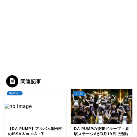
関連記事
DA PUMP
その他
TOP
【DA PUMP】アルバム制作中
DA PUMPの後輩グループ・原
のISSA＆m.c.A・T
駅ステージAが3月19日で活動