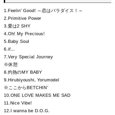
1.Feelin’ Good! ～恋はパラダイス！～
2.Primitive Power
3.愛は2 SHY
4.Oh! My Precious!
5.Baby Soul
6.if…
7.Very Special Journey
※休憩
8.灼熱のMY BABY
9.Hirubiyoushi, Yorumodel
※ここからBETCHIN’
10.ONE LOVE MAKES ME SAD
11.Nice Vibe!
12.I wanna be D.O.G.