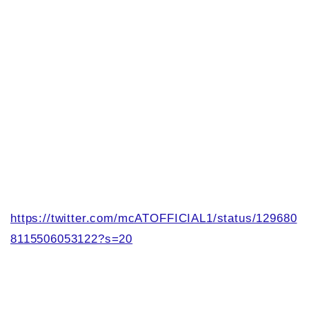
https://twitter.com/mcATOFFICIAL1/status/129680
8115506053122?s=20