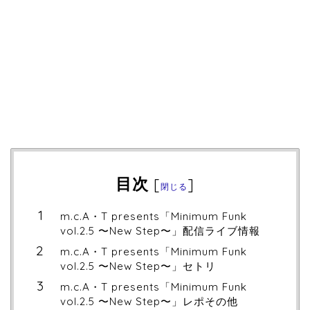
目次
[
]
閉じる
m.c.A・T presents「Minimum Funk
vol.2.5 〜New Step〜」配信ライブ情報
m.c.A・T presents「Minimum Funk
vol.2.5 〜New Step〜」セトリ
m.c.A・T presents「Minimum Funk
vol.2.5 〜New Step〜」レポその他