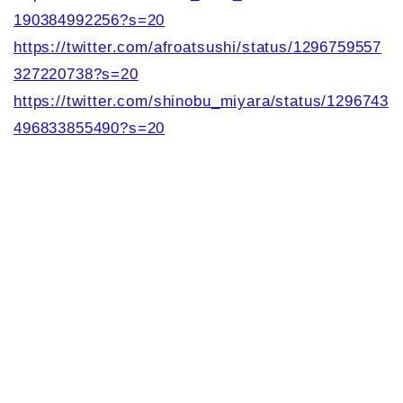
190384992256?s=20
https://twitter.com/afroatsushi/status/1296759557
327220738?s=20
https://twitter.com/shinobu_miyara/status/1296743
496833855490?s=20