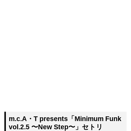
m.c.A・T presents「Minimum Funk
vol.2.5 〜New Step〜」セトリ