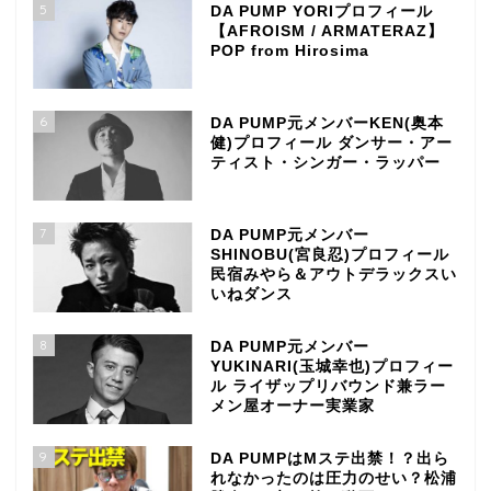
5
DA PUMP YORIプロフィール
【AFROISM / ARMATERAZ】
POP from Hirosima
6
DA PUMP元メンバーKEN(奥本
健)プロフィール ダンサー・アー
ティスト・シンガー・ラッパー
7
DA PUMP元メンバー
SHINOBU(宮良忍)プロフィール
民宿みやら＆アウトデラックスい
いねダンス
8
DA PUMP元メンバー
YUKINARI(玉城幸也)プロフィー
ル ライザップリバウンド兼ラー
メン屋オーナー実業家
9
DA PUMPはMステ出禁！？出ら
れなかったのは圧力のせい？松浦