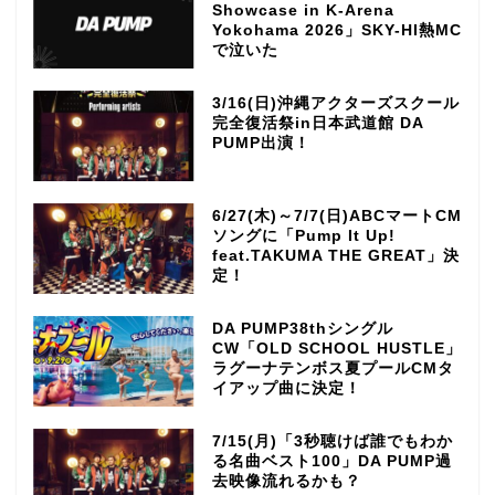
Showcase in K-Arena
Yokohama 2026」SKY-HI熱MC
で泣いた
3/16(日)沖縄アクターズスクール
完全復活祭in日本武道館 DA
PUMP出演！
6/27(木)～7/7(日)ABCマートCM
ソングに「Pump It Up!
feat.TAKUMA THE GREAT」決
定！
DA PUMP38thシングル
CW「OLD SCHOOL HUSTLE」
ラグーナテンボス夏プールCMタ
イアップ曲に決定！
7/15(月)「3秒聴けば誰でもわか
る名曲ベスト100」DA PUMP過
去映像流れるかも？