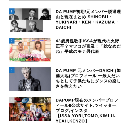
1
DA PUMP初期/元メンバー脱退理
由と現在まとめ SHINOBU・
YUKINARI・KEN・KAZUMA・
DAICHI
2
43歳男性歌手ISSAが現代の火野
正平？マツコが言及！「総なめだ
ね」平成のモテ男代表
3
DA PUMP 元メンバーDAICHI(加
藤大地)プロフィール 一般人だい
ちとして子供たちにダンスの楽し
さを教えたい
4
DAPUMP現在のメンバープロフ
ィール‼公式サイト,ツイッター,
ブログ,インスタ
【ISSA,YORI,TOMO,KIMI,U-
YEAH,KENZO】