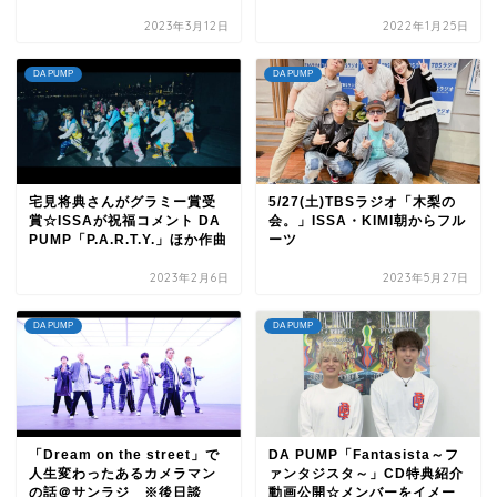
2023年3月12日
2022年1月25日
DA PUMP
DA PUMP
宅見将典さんがグラミー賞受
5/27(土)TBSラジオ「木梨の
賞☆ISSAが祝福コメント DA
会。」ISSA・KIMI朝からフル
PUMP「P.A.R.T.Y.」ほか作曲
ーツ
2023年2月6日
2023年5月27日
DA PUMP
DA PUMP
「Dream on the street」で
DA PUMP「Fantasista～フ
人生変わったあるカメラマン
ァンタジスタ～」CD特典紹介
の話＠サンラジ ※後日談
動画公開☆メンバーをイメー