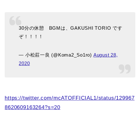
30分の休憩 BGMは、GAKUSHI TORIO です
ぞ！！！！
— 小松莊一良 (@Koma2_So1ro)
August 28,
2020
https://twitter.com/mcATOFFICIAL1/status/129967
8620609163264?s=20