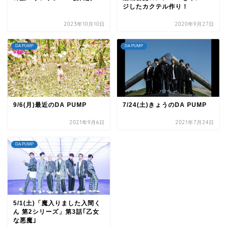
ジしたカクテル作り！
2023年10月10日
2020年9月27日
DA PUMP
DA PUMP
9/6(月)最近のDA PUMP
7/24(土)きょうのDA PUMP
2021年9月6日
2021年7月24日
DA PUMP
5/1(土)「魔入りました入間く
ん 第2シリーズ」第3話｢乙女
な悪魔｣