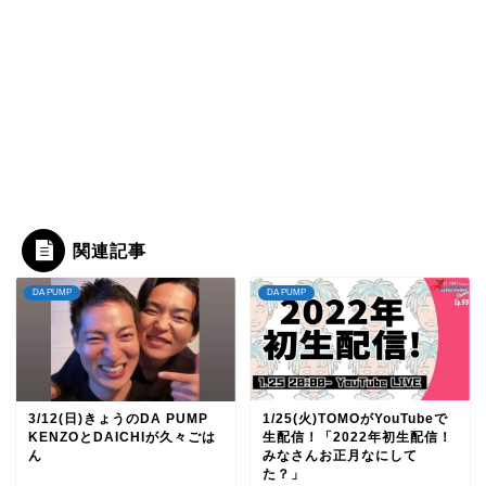
関連記事
DA PUMP
DA PUMP
3/12(日)きょうのDA PUMP
1/25(火)TOMOがYouTubeで
KENZOとDAICHIが久々ごは
生配信！「2022年初生配信！
ん
みなさんお正月なにして
た？」