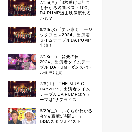
7/15(月)「3秒聴けば誰で
もわかる名曲ベスト100」
DA PUMP過去映像流れる
かも？
6/26(水)「テレ東ミュージ
ックフェス2024」出演者
タイムテーブルDA PUMP
出演！
7/13(土)「音楽の日
2024」出演者タイムテー
ブル DA PUMPダンスバト
ル企画出演
7/6(土)「THE MUSIC
DAY2024」出演者タイム
テーブルDA PUMPは？テ
ーマは”サプライズ”
6/29(土)「いくらかわかる
金?★豪華3時間SP!」
ISSAスタジオゲスト