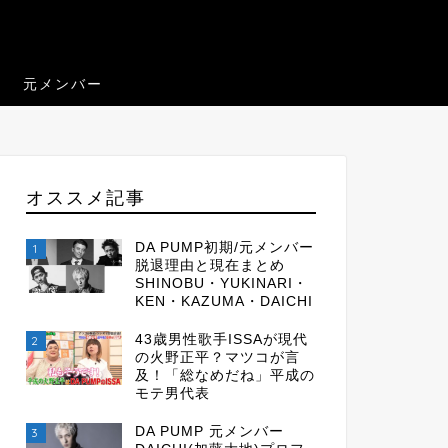
元メンバー
オススメ記事
DA PUMP初期/元メンバー
1
脱退理由と現在まとめ
SHINOBU・YUKINARI・
KEN・KAZUMA・DAICHI
43歳男性歌手ISSAが現代
2
の火野正平？マツコが言
及！「総なめだね」平成の
モテ男代表
DA PUMP 元メンバー
3