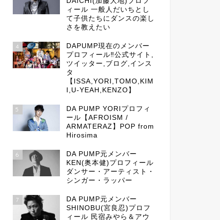
DAICHI(加藤大地)プロフ
ィール 一般人だいちとし
て子供たちにダンスの楽し
さを教えたい
DAPUMP現在のメンバー
4
プロフィール‼公式サイト,
ツイッター,ブログ,インス
タ
【ISSA,YORI,TOMO,KIM
I,U-YEAH,KENZO】
DA PUMP YORIプロフィ
5
ール【AFROISM /
ARMATERAZ】POP from
Hirosima
DA PUMP元メンバー
6
KEN(奥本健)プロフィール
ダンサー・アーティスト・
シンガー・ラッパー
DA PUMP元メンバー
7
SHINOBU(宮良忍)プロフ
ィール 民宿みやら＆アウ