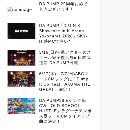
DA PUMP 29周年おめで
とうございます！
DA PUMP「D.U.N.K.
Showcase in K-Arena
Yokohama 2026」SKY-
HI熱MCで泣いた
3/16(日)沖縄アクターズス
クール完全復活祭in日本武
道館 DA PUMP出演！
6/27(木)～7/7(日)ABCマ
ートCMソングに「Pump
It Up! feat.TAKUMA THE
GREAT」決定！
DA PUMP38thシングル
CW「OLD SCHOOL
HUSTLE」ラグーナテンボ
ス夏プールCMタイアップ
曲に決定！