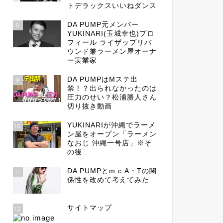
トデラックスいいねダンス
DA PUMP元メンバー
8
YUKINARI(玉城幸也)プロ
フィール ライザップリバ
ウンド兼ラーメン屋オーナ
ー実業家
DA PUMPはMステ出
9
禁！？出られなかったのは
圧力のせい？松浦勝人さん
切り抜き動画
YUKINARIが沖縄でラーメ
10
ン屋をオープン「ラーメン
なおじ 沖縄一号店」※そ
の後…
DA PUMPとm.c.A・Tの関
11
係性を改めて考えてみた
サイトマップ
12