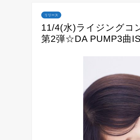
リリース
11/4(水)ライジングコ
第2弾☆DA PUMP3曲