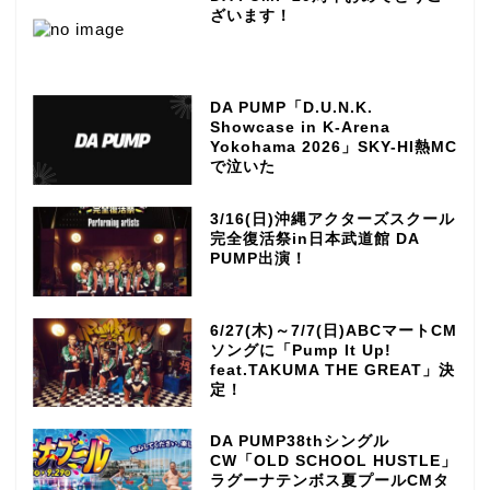
ざいます！
DA PUMP「D.U.N.K.
Showcase in K-Arena
Yokohama 2026」SKY-HI熱MC
で泣いた
3/16(日)沖縄アクターズスクール
完全復活祭in日本武道館 DA
PUMP出演！
6/27(木)～7/7(日)ABCマートCM
ソングに「Pump It Up!
feat.TAKUMA THE GREAT」決
定！
DA PUMP38thシングル
CW「OLD SCHOOL HUSTLE」
ラグーナテンボス夏プールCMタ