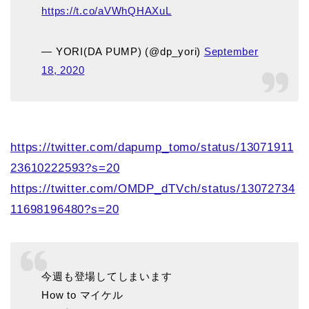
https://t.co/aVWhQHAXuL
— YORI(DA PUMP) (@dp_yori)
September
18, 2020
https://twitter.com/dapump_tomo/status/13071911
23610222593?s=20
https://twitter.com/OMDP_dTVch/status/13072734
11698196480?s=20
今週も登場してしまいます
How to マイケル