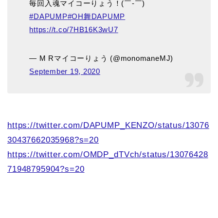
毎回入魂マイコーりょう！(￣-￣)ゞ
#DAPUMP
#OH舞DAPUMP
https://t.co/7HB16K3wU7
— M Rマイコーりょう (@monomaneMJ)
September 19, 2020
https://twitter.com/DAPUMP_KENZO/status/13076
30437662035968?s=20
https://twitter.com/OMDP_dTVch/status/13076428
71948795904?s=20