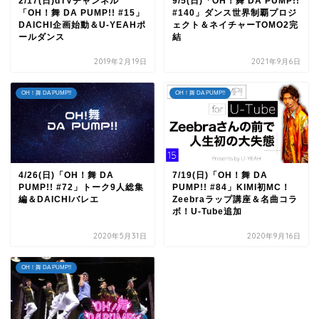
2/17(日)dTVチャンネル
9/5(日)「OH！舞 DA PUMP!!
「OH！舞 DA PUMP!! #15」
#140」ダンス世界制覇プロジ
DAICHI企画始動＆U-YEAHポ
ェクト＆ネイチャーTOMO2完
ールダンス
結
2019年2月19日
2021年9月6日
OH！舞 DA PUMP!!
OH！舞 DA PUMP!!
4/26(日)「OH！舞 DA
7/19(日)「OH！舞 DA
PUMP!! #72」トーク9人総集
PUMP!! #84」KIMI初MC！
編＆DAICHIバレエ
Zeebraラップ講座＆名曲コラ
ボ！U-Tube追加
2020年5月31日
2020年9月16日
OH！舞 DA PUMP!!