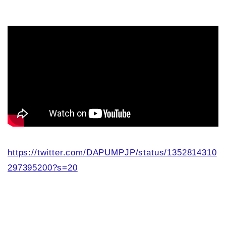
https://twitter.com/DAPUMPJP/status/1352814310
297395200?s=20