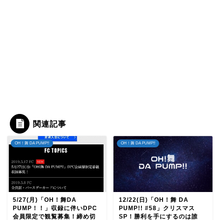
関連記事
OH！舞 DA PUMP!!
OH！舞 DA PUMP!!
5/27(月)「OH！舞DA
12/22(日)「OH！舞 DA
PUMP！！」収録に伴いDPC
PUMP!! #58」クリスマス
会員限定で観覧募集！締め切
SP！勝利を手にするのは誰