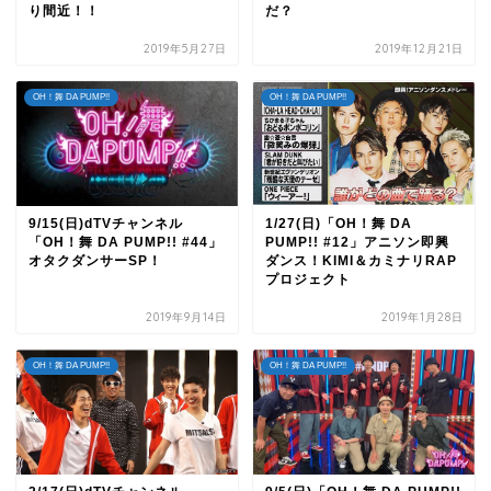
り間近！！
だ？
2019年5月27日
2019年12月21日
OH！舞 DA PUMP!!
OH！舞 DA PUMP!!
9/15(日)dTVチャンネル
1/27(日)「OH！舞 DA
「OH！舞 DA PUMP!! #44」
PUMP!! #12」アニソン即興
オタクダンサーSP！
ダンス！KIMI＆カミナリRAP
プロジェクト
2019年9月14日
2019年1月28日
OH！舞 DA PUMP!!
OH！舞 DA PUMP!!