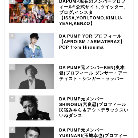
4
DAPUMP現在のメンバープロフ
ィール‼公式サイト,ツイッター,
ブログ,インスタ
【ISSA,YORI,TOMO,KIMI,U-
YEAH,KENZO】
5
DA PUMP YORIプロフィール
【AFROISM / ARMATERAZ】
POP from Hirosima
6
DA PUMP元メンバーKEN(奥本
健)プロフィール ダンサー・アー
ティスト・シンガー・ラッパー
7
DA PUMP元メンバー
SHINOBU(宮良忍)プロフィール
民宿みやら＆アウトデラックスい
いねダンス
8
DA PUMP元メンバー
YUKINARI(玉城幸也)プロフィー