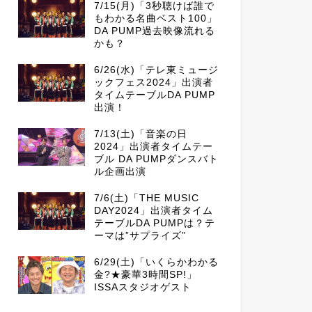
7/15(月)「3秒聴けば誰で
もわかる名曲ベスト100」
DA PUMP過去映像流れる
かも？
6/26(水)「テレ東ミュージ
ックフェス2024」出演者
タイムテーブルDA PUMP
出演！
7/13(土)「音楽の日
2024」出演者タイムテー
ブル DA PUMPダンスバト
ル企画出演
7/6(土)「THE MUSIC
DAY2024」出演者タイム
テーブルDA PUMPは？テ
ーマは”サプライズ”
6/29(土)「いくらかわかる
金?★豪華3時間SP!」
ISSAスタジオゲスト