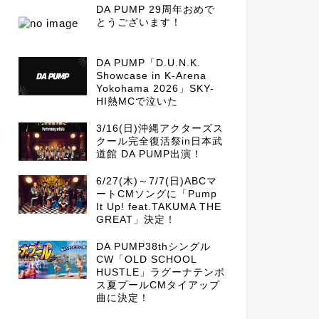
DA PUMP 29周年おめで
とうございます！
DA PUMP「D.U.N.K.
Showcase in K-Arena
Yokohama 2026」SKY-
HI熱MCで泣いた
3/16(日)沖縄アクターズス
クール完全復活祭in日本武
道館 DA PUMP出演！
6/27(木)～7/7(日)ABCマ
ートCMソングに「Pump
It Up! feat.TAKUMA THE
GREAT」決定！
DA PUMP38thシングル
CW「OLD SCHOOL
HUSTLE」ラグーナテンボ
ス夏プールCMタイアップ
曲に決定！