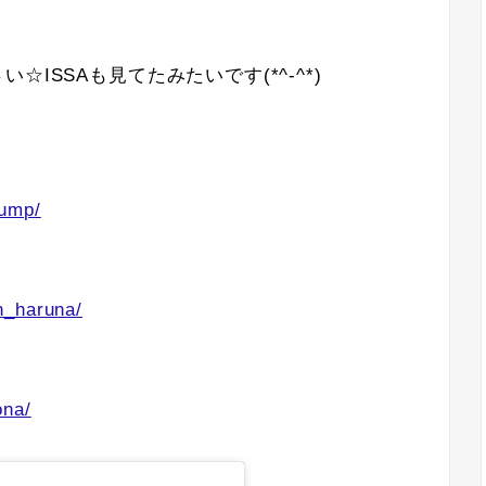
ISSAも見てたみたいです(*^-^*)
pump/
n_haruna/
ona/