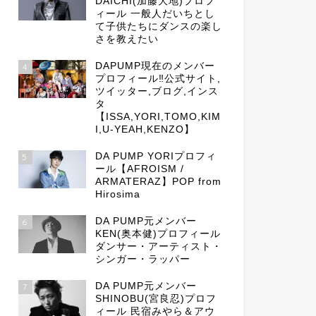
DAICHI(加藤大地)プロフ
ィール 一般人だいちとし
て子供たちにダンスの楽し
さを教えたい
DAPUMP現在のメンバー
4
プロフィール‼公式サイト,
ツイッター,ブログ,インス
タ
【ISSA,YORI,TOMO,KIM
I,U-YEAH,KENZO】
DA PUMP YORIプロフィ
5
ール【AFROISM /
ARMATERAZ】POP from
Hirosima
DA PUMP元メンバー
6
KEN(奥本健)プロフィール
ダンサー・アーティスト・
シンガー・ラッパー
DA PUMP元メンバー
7
SHINOBU(宮良忍)プロフ
ィール 民宿みやら＆アウ