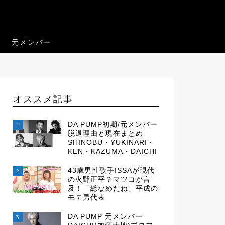
元メンバー
オススメ記事
DA PUMP初期/元メンバー
1
脱退理由と現在まとめ
SHINOBU・YUKINARI・
KEN・KAZUMA・DAICHI
43歳男性歌手ISSAが現代
2
の火野正平？マツコが言
及！「総なめだね」平成の
モテ男代表
DA PUMP 元メンバー
3