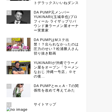
トデラックスいいねダンス
DA PUMP元メンバー
8
YUKINARI(玉城幸也)プロ
フィール ライザップリバ
ウンド兼ラーメン屋オーナ
ー実業家
DA PUMPはMステ出
9
禁！？出られなかったのは
圧力のせい？松浦勝人さん
切り抜き動画
YUKINARIが沖縄でラーメ
10
ン屋をオープン「ラーメン
なおじ 沖縄一号店」※そ
の後…
DA PUMPとm.c.A・Tの関
11
係性を改めて考えてみた
サイトマップ
12