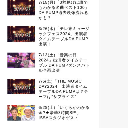
7/15(月)「3秒聴けば誰で
もわかる名曲ベスト100」
DA PUMP過去映像流れる
かも？
6/26(水)「テレ東ミュージ
ックフェス2024」出演者
タイムテーブルDA PUMP
出演！
7/13(土)「音楽の日
2024」出演者タイムテー
ブル DA PUMPダンスバト
ル企画出演
7/6(土)「THE MUSIC
DAY2024」出演者タイム
テーブルDA PUMPは？テ
ーマは”サプライズ”
6/29(土)「いくらかわかる
金?★豪華3時間SP!」
ISSAスタジオゲスト