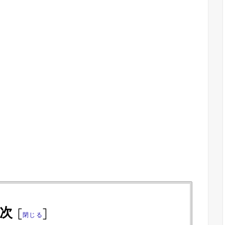
次
[
]
閉じる