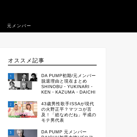
元メンバー
オススメ記事
DA PUMP初期/元メンバー
1
脱退理由と現在まとめ
SHINOBU・YUKINARI・
KEN・KAZUMA・DAICHI
43歳男性歌手ISSAが現代
2
の火野正平？マツコが言
及！「総なめだね」平成の
モテ男代表
DA PUMP 元メンバー
3