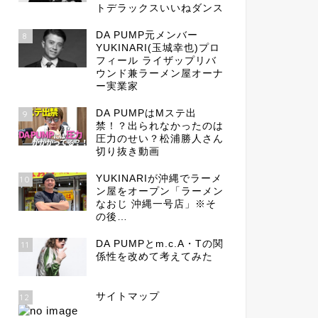
トデラックスいいねダンス
DA PUMP元メンバー
8
YUKINARI(玉城幸也)プロ
フィール ライザップリバ
ウンド兼ラーメン屋オーナ
ー実業家
DA PUMPはMステ出
9
禁！？出られなかったのは
圧力のせい？松浦勝人さん
切り抜き動画
YUKINARIが沖縄でラーメ
10
ン屋をオープン「ラーメン
なおじ 沖縄一号店」※そ
の後…
DA PUMPとm.c.A・Tの関
11
係性を改めて考えてみた
サイトマップ
12