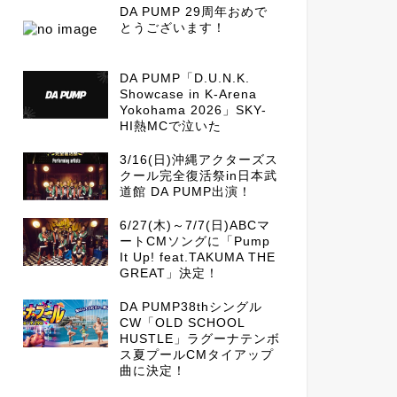
DA PUMP 29周年おめで
とうございます！
DA PUMP「D.U.N.K.
Showcase in K-Arena
Yokohama 2026」SKY-
HI熱MCで泣いた
3/16(日)沖縄アクターズス
クール完全復活祭in日本武
道館 DA PUMP出演！
6/27(木)～7/7(日)ABCマ
ートCMソングに「Pump
It Up! feat.TAKUMA THE
GREAT」決定！
DA PUMP38thシングル
CW「OLD SCHOOL
HUSTLE」ラグーナテンボ
ス夏プールCMタイアップ
曲に決定！