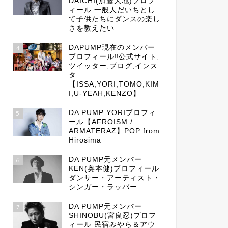
DAICHI(加藤大地)プロフ
ィール 一般人だいちとし
て子供たちにダンスの楽し
さを教えたい
DAPUMP現在のメンバー
4
プロフィール‼公式サイト,
ツイッター,ブログ,インス
タ
【ISSA,YORI,TOMO,KIM
I,U-YEAH,KENZO】
DA PUMP YORIプロフィ
5
ール【AFROISM /
ARMATERAZ】POP from
Hirosima
DA PUMP元メンバー
6
KEN(奥本健)プロフィール
ダンサー・アーティスト・
シンガー・ラッパー
DA PUMP元メンバー
7
SHINOBU(宮良忍)プロフ
ィール 民宿みやら＆アウ