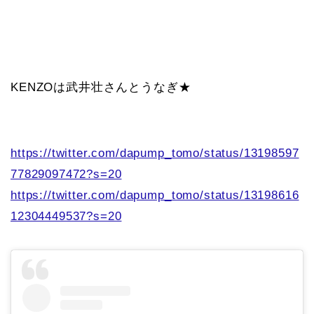
KENZOは武井壮さんとうなぎ★
https://twitter.com/dapump_tomo/status/13198597
77829097472?s=20
https://twitter.com/dapump_tomo/status/13198616
12304449537?s=20