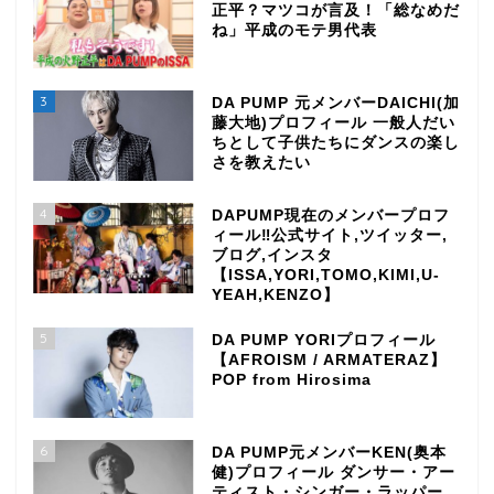
正平？マツコが言及！「総なめだ
ね」平成のモテ男代表
3
DA PUMP 元メンバーDAICHI(加
藤大地)プロフィール 一般人だい
ちとして子供たちにダンスの楽し
さを教えたい
4
DAPUMP現在のメンバープロフ
ィール‼公式サイト,ツイッター,
ブログ,インスタ
【ISSA,YORI,TOMO,KIMI,U-
YEAH,KENZO】
5
DA PUMP YORIプロフィール
【AFROISM / ARMATERAZ】
POP from Hirosima
6
DA PUMP元メンバーKEN(奥本
健)プロフィール ダンサー・アー
ティスト・シンガー・ラッパー