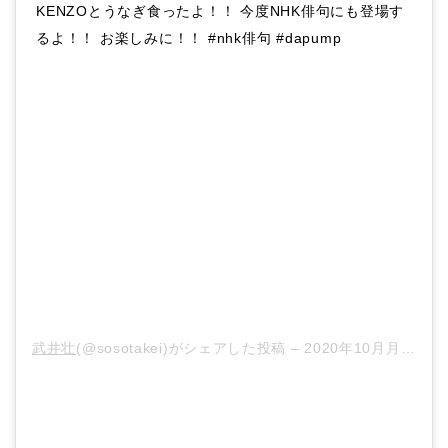
KENZOとうなぎ食ったよ！！ 今度NHK俳句にも登場す
るよ！！ お楽しみに！！ #nhk俳句 #dapump
武井壮
(@sosotakei)がシェアした投稿 –
2020年10月月24日午前5時59分PDT