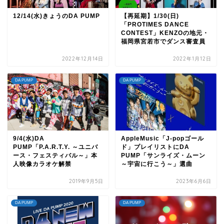
12/14(水)きょうのDA PUMP
【再延期】1/30(日)
「PROTIMES DANCE
CONTEST」KENZOの地元・
福岡県宮若市でダンス審査員
2022年12月14日
2022年1月12日
DA PUMP
DA PUMP
9/4(水)DA
AppleMusic「J-popゴール
PUMP「P.A.R.T.Y. ～ユニバ
ド」プレイリストにDA
ース・フェスティバル～」本
PUMP「サンライズ・ムーン
人映像カラオケ解禁
～宇宙に行こう～」選曲
2019年9月5日
2023年6月6日
DA PUMP
DA PUMP