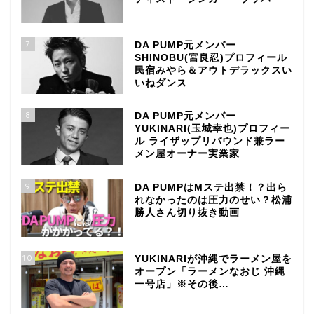
7
DA PUMP元メンバー
SHINOBU(宮良忍)プロフィール
民宿みやら＆アウトデラックスい
いねダンス
8
DA PUMP元メンバー
YUKINARI(玉城幸也)プロフィー
ル ライザップリバウンド兼ラー
メン屋オーナー実業家
9
DA PUMPはMステ出禁！？出ら
れなかったのは圧力のせい？松浦
勝人さん切り抜き動画
10
YUKINARIが沖縄でラーメン屋を
オープン「ラーメンなおじ 沖縄
一号店」※その後…
TOP