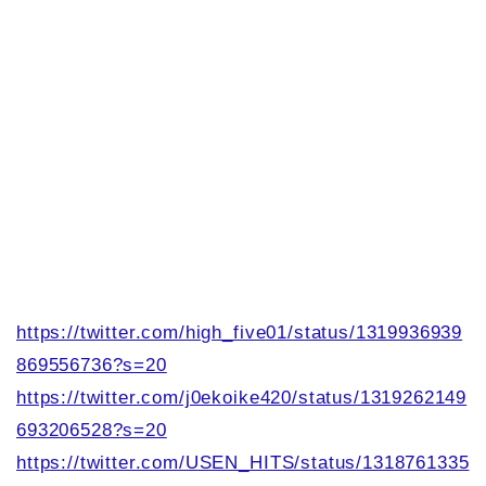
https://twitter.com/high_five01/status/1319936939
869556736?s=20
https://twitter.com/j0ekoike420/status/1319262149
693206528?s=20
https://twitter.com/USEN_HITS/status/1318761335