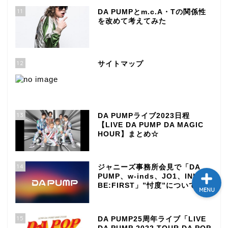
11
DA PUMPとm.c.A・Tの関係性
テレビ
を改めて考えてみた
ラジオ
12
サイトマップ
メゾン・ド・ミュージック
～DA PUMP YORIの晴れ
ばれラジオ～
13
DA PUMPライブ2023日程
ライブ・イベント
【LIVE DA PUMP DA MAGIC
HOUR】まとめ☆
14
ジャニーズ事務所会見で「DA
PUMP、w-inds、JO1、INI、
BE:FIRST」”忖度”について明言
MENU
15
DA PUMP25周年ライブ「LIVE