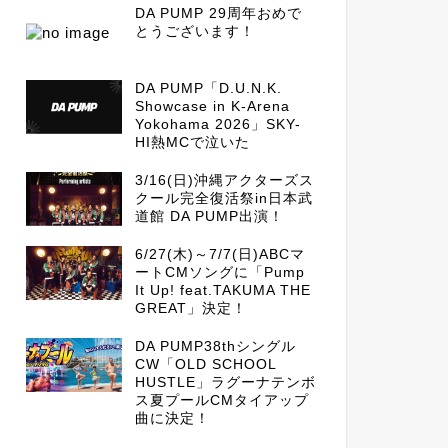
DA PUMP 29周年おめで
とうございます！
DA PUMP「D.U.N.K.
Showcase in K-Arena
Yokohama 2026」SKY-
HI熱MCで泣いた
3/16(日)沖縄アクターズス
クール完全復活祭in日本武
道館 DA PUMP出演！
6/27(木)～7/7(日)ABCマ
ートCMソングに「Pump
It Up! feat.TAKUMA THE
GREAT」決定！
DA PUMP38thシングル
CW「OLD SCHOOL
HUSTLE」ラグーナテンボ
ス夏プールCMタイアップ
曲に決定！