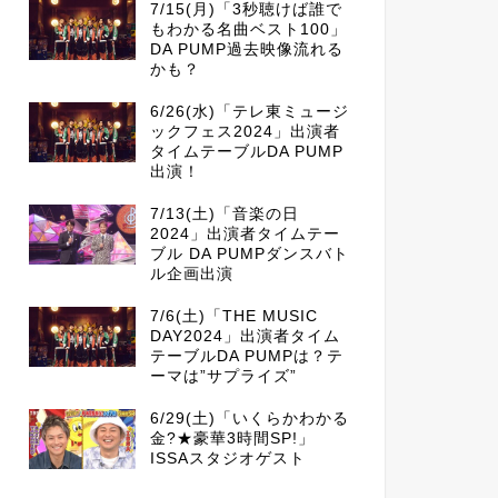
7/15(月)「3秒聴けば誰で
もわかる名曲ベスト100」
DA PUMP過去映像流れる
かも？
6/26(水)「テレ東ミュージ
ックフェス2024」出演者
タイムテーブルDA PUMP
出演！
7/13(土)「音楽の日
2024」出演者タイムテー
ブル DA PUMPダンスバト
ル企画出演
7/6(土)「THE MUSIC
DAY2024」出演者タイム
テーブルDA PUMPは？テ
ーマは”サプライズ”
6/29(土)「いくらかわかる
金?★豪華3時間SP!」
ISSAスタジオゲスト