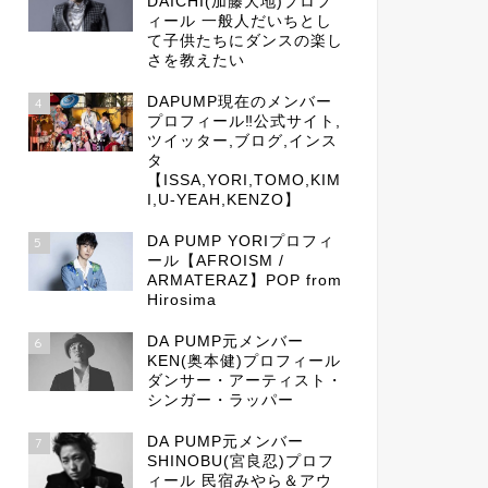
DAICHI(加藤大地)プロフ
ィール 一般人だいちとし
て子供たちにダンスの楽し
さを教えたい
DAPUMP現在のメンバー
4
プロフィール‼公式サイト,
ツイッター,ブログ,インス
タ
【ISSA,YORI,TOMO,KIM
I,U-YEAH,KENZO】
DA PUMP YORIプロフィ
5
ール【AFROISM /
ARMATERAZ】POP from
Hirosima
DA PUMP元メンバー
6
KEN(奥本健)プロフィール
ダンサー・アーティスト・
シンガー・ラッパー
DA PUMP元メンバー
7
SHINOBU(宮良忍)プロフ
ィール 民宿みやら＆アウ