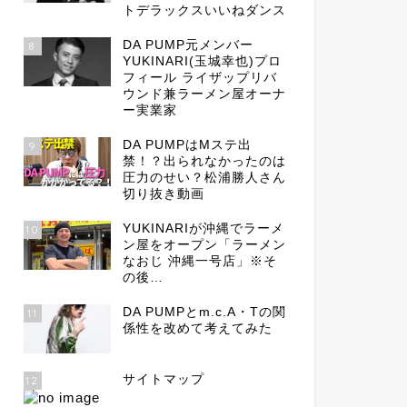
トデラックスいいねダンス
DA PUMP元メンバー
8
YUKINARI(玉城幸也)プロ
フィール ライザップリバ
ウンド兼ラーメン屋オーナ
ー実業家
DA PUMPはMステ出
9
禁！？出られなかったのは
圧力のせい？松浦勝人さん
切り抜き動画
YUKINARIが沖縄でラーメ
10
ン屋をオープン「ラーメン
なおじ 沖縄一号店」※そ
の後…
DA PUMPとm.c.A・Tの関
11
係性を改めて考えてみた
サイトマップ
12