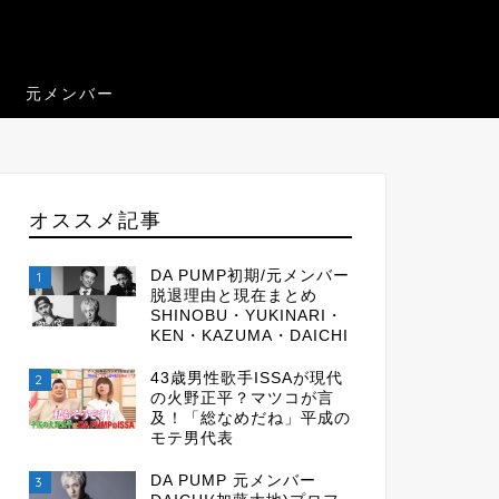
元メンバー
オススメ記事
DA PUMP初期/元メンバー
1
脱退理由と現在まとめ
SHINOBU・YUKINARI・
KEN・KAZUMA・DAICHI
43歳男性歌手ISSAが現代
2
の火野正平？マツコが言
及！「総なめだね」平成の
モテ男代表
DA PUMP 元メンバー
3