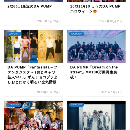
2/26(日)最近のDA PUMP
10/31(月)きょうのDA PUMP
ハロウィーン
2023年2月26日
2022年10月31日
DA PUMP
DA PUMP
DA PUMP「Fantasista～フ
DA PUMP「Dream on the
ァンタジスタ～ (おじキャワ
street」MV100万回再生突
芸人Ver.)」ずんチョコプラよ
破！
しおとにかく明るい空気階段
2020年11月26日
2021年3月24日
DA PUMP
DA PUMP