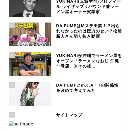
YUKINARI(玉城幸也)プロフィー
ル ライザップリバウンド兼ラー
メン屋オーナー実業家
9
DA PUMPはMステ出禁！？出ら
れなかったのは圧力のせい？松浦
勝人さん切り抜き動画
10
YUKINARIが沖縄でラーメン屋を
オープン「ラーメンなおじ 沖縄
一号店」※その後…
11
DA PUMPとm.c.A・Tの関係性
を改めて考えてみた
12
サイトマップ