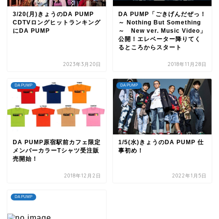
3/20(月)きょうのDA PUMP
DA PUMP「ごきげんだぜっ！
CDTVロングヒットランキング
～ Nothing But Something
にDA PUMP
～ New ver. Music Video」
公開！エレベーター降りてく
るところからスタート
2023年3月20日
2018年11月28日
DA PUMP
DA PUMP
DA PUMP原宿駅前カフェ限定
1/5(水)きょうのDA PUMP 仕
メンバーカラーTシャツ受注販
事初め！
売開始！
2018年12月2日
2022年1月5日
DA PUMP