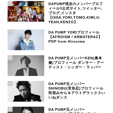
4
DAPUMP現在のメンバープロフ
ィール‼公式サイト,ツイッター,
ブログ,インスタ
【ISSA,YORI,TOMO,KIMI,U-
YEAH,KENZO】
5
DA PUMP YORIプロフィール
【AFROISM / ARMATERAZ】
POP from Hirosima
6
DA PUMP元メンバーKEN(奥本
健)プロフィール ダンサー・アー
ティスト・シンガー・ラッパー
7
DA PUMP元メンバー
SHINOBU(宮良忍)プロフィール
民宿みやら＆アウトデラックスい
いねダンス
8
DA PUMP元メンバー