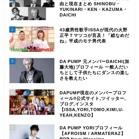
由と現在まとめ SHINOBU・
YUKINARI・KEN・KAZUMA・
DAICHI
2
43歳男性歌手ISSAが現代の火野
正平？マツコが言及！「総なめだ
ね」平成のモテ男代表
3
DA PUMP 元メンバーDAICHI(加
藤大地)プロフィール 一般人だい
ちとして子供たちにダンスの楽し
さを教えたい
4
DAPUMP現在のメンバープロフ
ィール‼公式サイト,ツイッター,
ブログ,インスタ
【ISSA,YORI,TOMO,KIMI,U-
YEAH,KENZO】
5
DA PUMP YORIプロフィール
【AFROISM / ARMATERAZ】