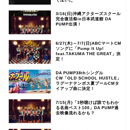
で泣いた
3/16(日)沖縄アクターズスクール
完全復活祭in日本武道館 DA
PUMP出演！
6/27(木)～7/7(日)ABCマートCM
ソングに「Pump It Up!
feat.TAKUMA THE GREAT」決
定！
DA PUMP38thシングル
CW「OLD SCHOOL HUSTLE」
ラグーナテンボス夏プールCMタ
イアップ曲に決定！
7/15(月)「3秒聴けば誰でもわか
る名曲ベスト100」DA PUMP過
去映像流れるかも？