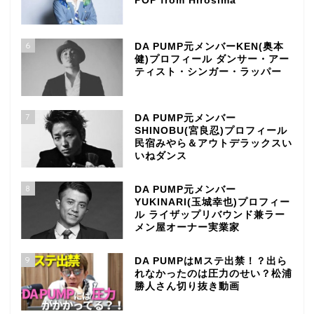
POP from Hirosima
6
DA PUMP元メンバーKEN(奥本
健)プロフィール ダンサー・アー
ティスト・シンガー・ラッパー
7
DA PUMP元メンバー
SHINOBU(宮良忍)プロフィール
民宿みやら＆アウトデラックスい
いねダンス
8
DA PUMP元メンバー
YUKINARI(玉城幸也)プロフィー
ル ライザップリバウンド兼ラー
メン屋オーナー実業家
9
DA PUMPはMステ出禁！？出ら
れなかったのは圧力のせい？松浦
勝人さん切り抜き動画