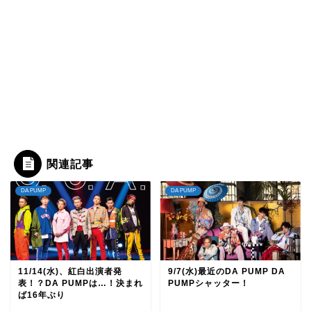
関連記事
DA PUMP
DA PUMP
11/14(水)、紅白出演者発
9/7(水)最近のDA PUMP DA
表！？DA PUMPは…！決まれ
PUMPシャッター！
ば16年ぶり