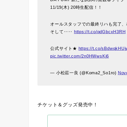
11/19(木) 20時生配信！！
オールスタッフでの最終リハも完了、
そして‥‥
https://t.co/qdGbcxH3RH
公式サイト★
https://t.co/sBdwqkHUj
pic.twitter.com/2n0HWwsKj6
— 小松莊一良 (@Koma2_So1ro)
Nov
チケット＆グッズ発売中！