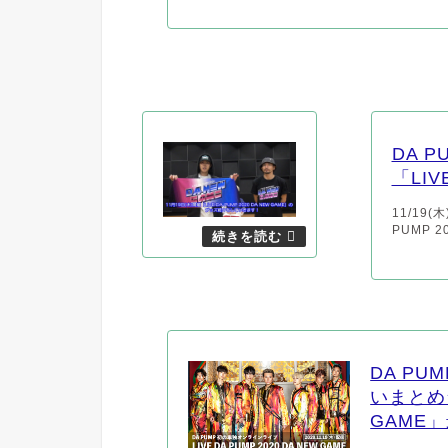
DA 
「LIV
11/19
PUMP 2
DA P
いまとめ☆「
GAME」