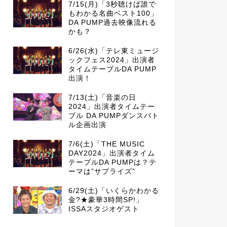
7/15(月)「3秒聴けば誰で
もわかる名曲ベスト100」
DA PUMP過去映像流れる
かも？
6/26(水)「テレ東ミュージ
ックフェス2024」出演者
タイムテーブルDA PUMP
出演！
7/13(土)「音楽の日
2024」出演者タイムテー
ブル DA PUMPダンスバト
ル企画出演
7/6(土)「THE MUSIC
DAY2024」出演者タイム
テーブルDA PUMPは？テ
ーマは”サプライズ”
6/29(土)「いくらかわかる
金?★豪華3時間SP!」
ISSAスタジオゲスト