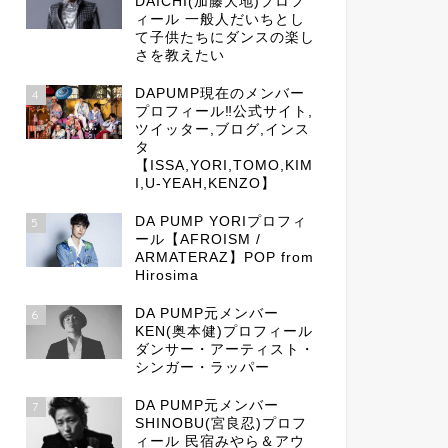
DAICHI(加藤大地)プロフ
ィール 一般人だいちとし
て子供たちにダンスの楽し
さを教えたい
DAPUMP現在のメンバー
4
プロフィール‼公式サイト,
ツイッター,ブログ,インス
タ
【ISSA,YORI,TOMO,KIM
I,U-YEAH,KENZO】
DA PUMP YORIプロフィ
5
ール【AFROISM /
ARMATERAZ】POP from
Hirosima
DA PUMP元メンバー
6
KEN(奥本健)プロフィール
ダンサー・アーティスト・
シンガー・ラッパー
DA PUMP元メンバー
7
SHINOBU(宮良忍)プロフ
ィール 民宿みやら＆アウ