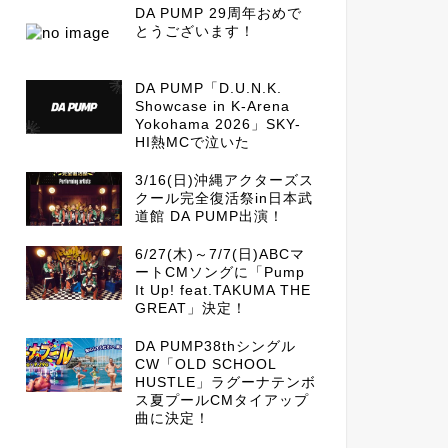
DA PUMP 29周年おめで
とうございます！
DA PUMP「D.U.N.K.
Showcase in K-Arena
Yokohama 2026」SKY-
HI熱MCで泣いた
3/16(日)沖縄アクターズス
クール完全復活祭in日本武
道館 DA PUMP出演！
6/27(木)～7/7(日)ABCマ
ートCMソングに「Pump
It Up! feat.TAKUMA THE
GREAT」決定！
DA PUMP38thシングル
CW「OLD SCHOOL
HUSTLE」ラグーナテンボ
ス夏プールCMタイアップ
曲に決定！