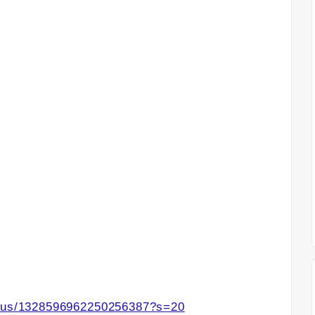
tatus/1328596962250256387?s=20