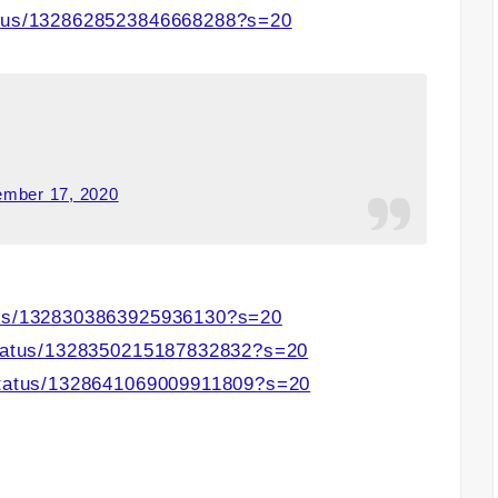
tatus/1328628523846668288?s=20
mber 17, 2020
atus/1328303863925936130?s=20
/status/1328350215187832832?s=20
/status/1328641069009911809?s=20