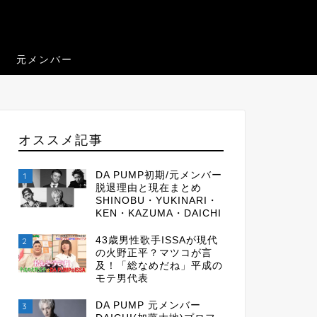
元メンバー
オススメ記事
DA PUMP初期/元メンバー
1
脱退理由と現在まとめ
SHINOBU・YUKINARI・
KEN・KAZUMA・DAICHI
43歳男性歌手ISSAが現代
2
の火野正平？マツコが言
及！「総なめだね」平成の
モテ男代表
DA PUMP 元メンバー
3