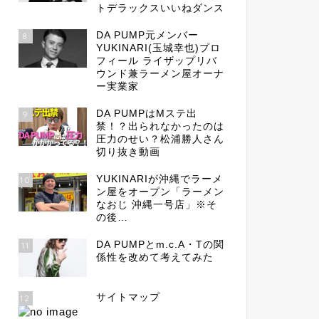
トデラックスいいねダンス
DA PUMP元メンバー
8
YUKINARI(玉城幸也)プロ
フィール ライザップリバ
ウンド兼ラーメン屋オーナ
ー実業家
DA PUMPはMステ出
9
禁！？出られなかったのは
圧力のせい？松浦勝人さん
切り抜き動画
YUKINARIが沖縄でラーメ
10
ン屋をオープン「ラーメン
なおじ 沖縄一号店」※そ
の後…
DA PUMPとm.c.A・Tの関
11
係性を改めて考えてみた
サイトマップ
12