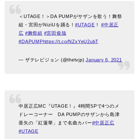
＜UTAGE！＞DA PUMPがサザンを歌う！舞祭
組・宮田がNiziUを踊る！
#UTAGE
！
#中居正
広
#舞祭組
#宮田俊哉
#DAPUMP
https://t.co/NZxYeU2ubT
— ザテレビジョン (@thetvjp)
January 6, 2021
中居正広MC『UTAGE！』4時間SPで4つのメ
ドレーコーナー DA PUMPのサザンから島津
亜矢の「紅蓮華」まで名曲カバー
#中居正広
#UTAGE