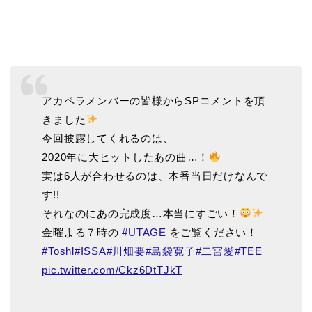
アカペラメンバーの皆様からSPコメントを頂
きました
今回披露してくれるのは、
2020年に大ヒットしたあの曲…！
実は6人が合わせるのは、本番当日だけなんで
す!!
それなのにあの完成度…本当にすごい！
金曜よる７時の
#UTAGE
をご覧ください！
#Toshl
#ISSA
#川畑要
#島袋寛子
#二宮愛
#TEE
pic.twitter.com/Ckz6DtTJkT