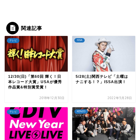
関連記事
ISSA
テレビ
12/30(日)「第60回 輝く！日
5/28(土)関西テレビ「土曜は
本レコード大賞」USAが優秀
ナニする！？」ISSA出演！
作品賞&特別賞受賞！
2018年12月30日
2022年5月28日
KENZO
テレビ
TOP