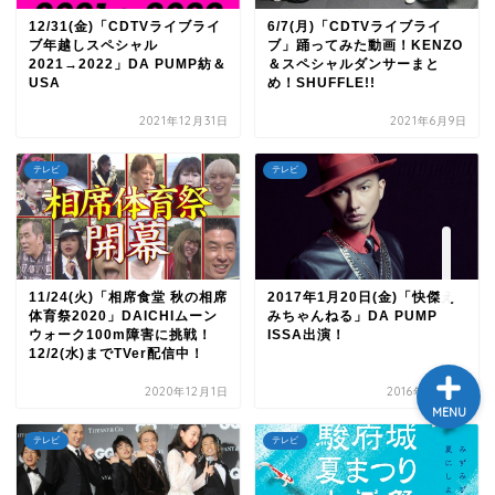
12/31(金)「CDTVライブライ
6/7(月)「CDTVライブライ
テレビ
ブ年越しスペシャル
ブ」踊ってみた動画！KENZO
2021→2022」DA PUMP紡＆
＆スペシャルダンサーまと
USA
め！SHUFFLE!!
ラジオ
2021年12月31日
2021年6月9日
メゾン・ド・ミュージック
テレビ
テレビ
～DA PUMP YORIの晴れ
ばれラジオ～
ライブ・イベント
11/24(火)「相席食堂 秋の相席
2017年1月20日(金)「快傑え
体育祭2020」DAICHIムーン
みちゃんねる」DA PUMP
ウォーク100m障害に挑戦！
ISSA出演！
12/2(水)までTVer配信中！
2020年12月1日
2016年11月3日
MENU
テレビ
テレビ