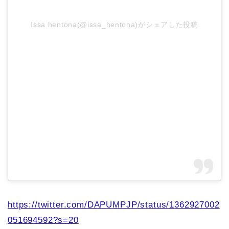
Issa hentona(@issa_hentona)がシェアした投稿
https://twitter.com/DAPUMPJP/status/1362927002
051694592?s=20