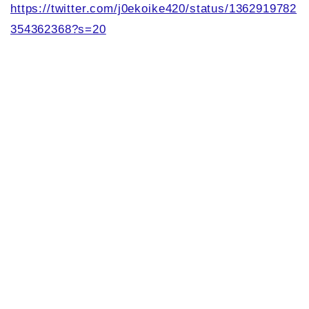
https://twitter.com/j0ekoike420/status/1362919782
354362368?s=20