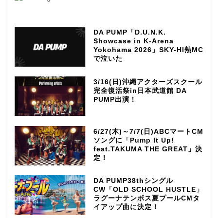
DA PUMP「D.U.N.K.
Showcase in K-Arena
Yokohama 2026」SKY-HI熱MC
で泣いた
3/16(日)沖縄アクターズスクール
完全復活祭in日本武道館 DA
PUMP出演！
6/27(木)～7/7(日)ABCマートCM
ソングに「Pump It Up!
feat.TAKUMA THE GREAT」決
定！
DA PUMP38thシングル
CW「OLD SCHOOL HUSTLE」
ラグーナテンボス夏プールCMタ
イアップ曲に決定！