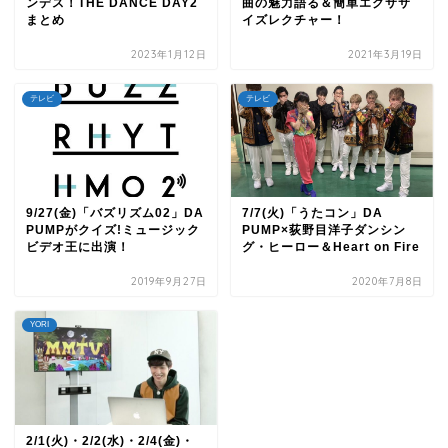
ンデス！THE DANCE DAY2
曲の魅力語る＆簡単エクササ
まとめ
イズレクチャー！
2023年1月12日
2021年3月19日
テレビ
テレビ
9/27(金)「バズリズム02」DA
7/7(火)「うたコン」DA
PUMPがクイズ!ミュージック
PUMP×荻野目洋子ダンシン
ビデオ王に出演！
グ・ヒーロー＆Heart on Fire
2019年9月27日
2020年7月8日
YORI
2/1(火)・2/2(水)・2/4(金)・