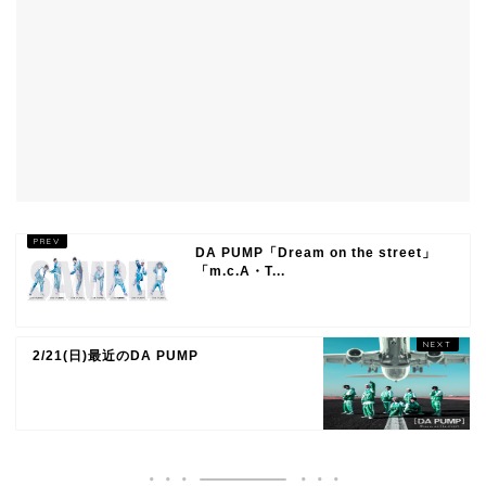
DA PUMP「Dream on the street」
「m.c.A・T...
2/21(日)最近のDA PUMP