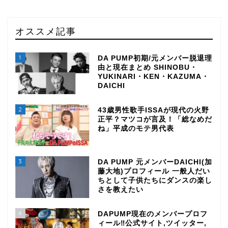
オススメ記事
1
DA PUMP初期/元メンバー脱退理
由と現在まとめ SHINOBU・
YUKINARI・KEN・KAZUMA・
DAICHI
2
43歳男性歌手ISSAが現代の火野
正平？マツコが言及！「総なめだ
ね」平成のモテ男代表
3
DA PUMP 元メンバーDAICHI(加
藤大地)プロフィール 一般人だい
ちとして子供たちにダンスの楽し
さを教えたい
4
DAPUMP現在のメンバープロフ
ィール‼公式サイト,ツイッター,