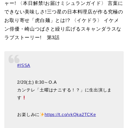
ャー! 〈本日解禁!お届けミシュランガイド〉 言葉に
できない美味しさ!三つ星の日本料理店が作る究極の
お取り寄せ「虎白麺」とは!? 〈イケドラ〉 イケメ
ン俳優・崎山つばさと繰り広げるスキャンダラスな
ラブストーリー! 第3話
#ISSA
2/20(土) 8:30～O.A
カンテレ「土曜はナニする！？」に生出演しま
す
お楽しみに
https://t.co/vkQka2TCKe