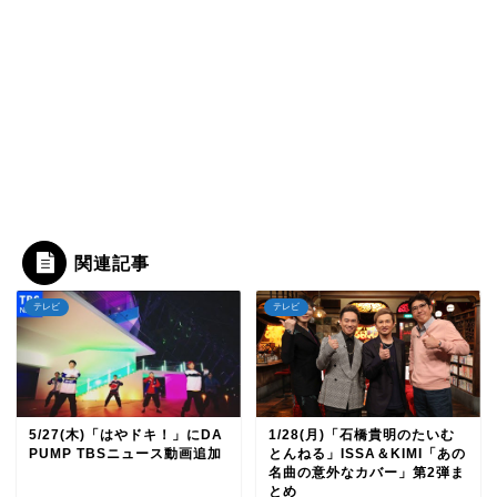
関連記事
テレビ
テレビ
5/27(木)「はやドキ！」にDA
1/28(月)「石橋貴明のたいむ
PUMP TBSニュース動画追加
とんねる」ISSA＆KIMI「あの
名曲の意外なカバー」第2弾ま
とめ