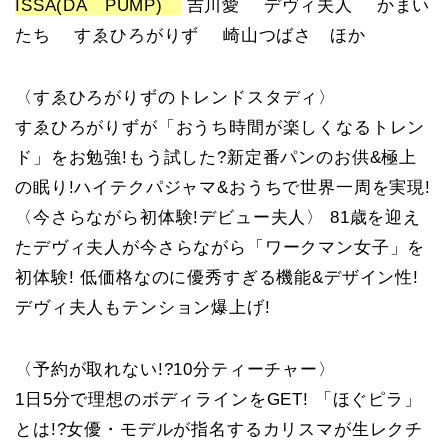
ISSA(DA PUMP)
吉川愛 デヴィ夫人 かまい
たち すゑひろがりず 崎山つばさ ほか
〈すゑひろがりずのトレンドスタディ〉
すゑひろがりずが「おうち時間が楽しくなるトレン
ド」をお勉強!もう試した?新定番パンのお供&極上
の眠り!ハイテクパジャマ&おうちで世界一周を実現!
〈今さらながら初体験!デビュー夫人〉 81歳を迎え
たデヴィ夫人が今さらながら「ワークマン女子」を
初体験! 低価格なのに優秀すぎる機能&デザイン性!
デヴィ夫人もテンション爆上げ!
〈予約が取れない!?10分ティーチャー〉
1日5分で理想のボディラインをGET! 「ほぐピラ」
とは!?女優・モデルが指名するカリスマが生レクチ