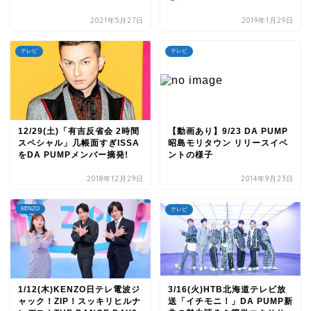
2021年5月27日
2019年1月29日
テレビ
テレビ
12/29(土)「有吉反省会 2時間
【動画あり】9/23 DA PUMP
スペシャル」几帳面すぎISSA
昭島モリタウン リリースイベ
をDA PUMPメンバー摘発!
ントの様子
2018年12月29日
2014年9月23日
KENZO
テレビ
1/12(木)KENZO日テレ電波ジ
3/16(火)HTB北海道テレビ放
ャック！ZIP！スッキリヒルナ
送「イチモニ！」DA PUMP新