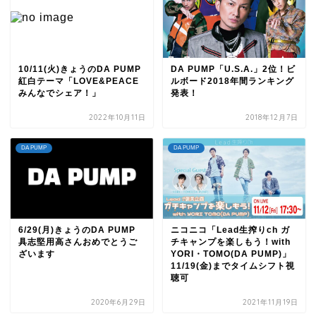
10/11(火)きょうのDA PUMP
DA PUMP「U.S.A.」2位！ビ
紅白テーマ「LOVE&PEACE
ルボード2018年間ランキング
みんなでシェア！」
発表！
2022年10月11日
2018年12月7日
DA PUMP
DA PUMP
6/29(月)きょうのDA PUMP
ニコニコ「Lead生搾りch ガ
具志堅用高さんおめでとうご
チキャンプを楽しもう！with
ざいます
YORI・TOMO(DA PUMP)」
11/19(金)までタイムシフト視
聴可
2020年6月29日
2021年11月19日