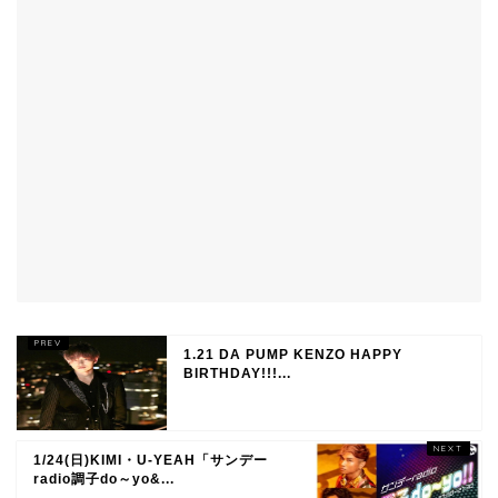
1.21 DA PUMP KENZO HAPPY
BIRTHDAY!!!...
1/24(日)KIMI・U-YEAH「サンデー
radio調子do～yo&...