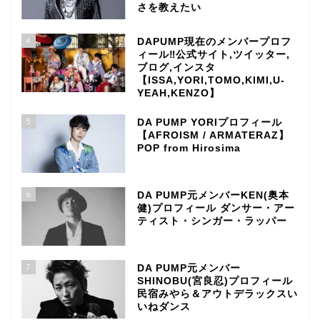
さを教えたい
4
DAPUMP現在のメンバープロフ
ィール‼公式サイト,ツイッター,
ブログ,インスタ
【ISSA,YORI,TOMO,KIMI,U-
YEAH,KENZO】
5
DA PUMP YORIプロフィール
【AFROISM / ARMATERAZ】
POP from Hirosima
6
DA PUMP元メンバーKEN(奥本
健)プロフィール ダンサー・アー
ティスト・シンガー・ラッパー
7
DA PUMP元メンバー
SHINOBU(宮良忍)プロフィール
民宿みやら＆アウトデラックスい
いねダンス