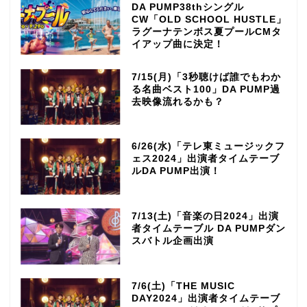
DA PUMP38thシングル
CW「OLD SCHOOL HUSTLE」
ラグーナテンボス夏プールCMタ
イアップ曲に決定！
7/15(月)「3秒聴けば誰でもわか
る名曲ベスト100」DA PUMP過
去映像流れるかも？
6/26(水)「テレ東ミュージックフ
ェス2024」出演者タイムテーブ
ルDA PUMP出演！
7/13(土)「音楽の日2024」出演
者タイムテーブル DA PUMPダン
スバトル企画出演
7/6(土)「THE MUSIC
DAY2024」出演者タイムテーブ