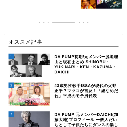
オススメ記事
1
DA PUMP初期/元メンバー脱退理
由と現在まとめ SHINOBU・
YUKINARI・KEN・KAZUMA・
DAICHI
2
43歳男性歌手ISSAが現代の火野
正平？マツコが言及！「総なめだ
ね」平成のモテ男代表
3
DA PUMP 元メンバーDAICHI(加
藤大地)プロフィール 一般人だい
ちとして子供たちにダンスの楽し