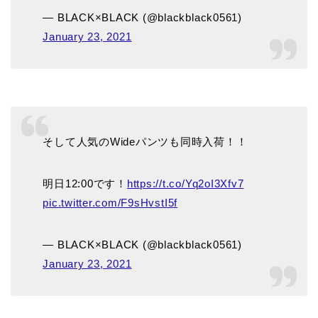
— BLACK×BLACK (@blackblack0561)
January 23, 2021
そして人気のWideパンツも同時入荷！！
明日12:00です！
https://t.co/Yq2oI3Xfv7
pic.twitter.com/F9sHvstI5f
— BLACK×BLACK (@blackblack0561)
January 23, 2021