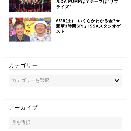
ルDA PUMPは？テーマは”サプ
ライズ”
6/29(土)「いくらかわかる金?★
豪華3時間SP!」ISSAスタジオゲ
スト
カテゴリー
TOP
アーカイブ
テレビ