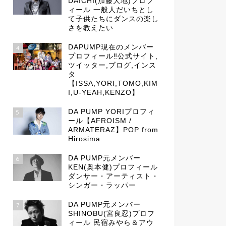
DAICHI(加藤大地)プロフ
ィール 一般人だいちとし
て子供たちにダンスの楽し
さを教えたい
DAPUMP現在のメンバー
4
プロフィール‼公式サイト,
ツイッター,ブログ,インス
タ
【ISSA,YORI,TOMO,KIM
I,U-YEAH,KENZO】
DA PUMP YORIプロフィ
5
ール【AFROISM /
ARMATERAZ】POP from
Hirosima
DA PUMP元メンバー
6
KEN(奥本健)プロフィール
ダンサー・アーティスト・
シンガー・ラッパー
DA PUMP元メンバー
7
SHINOBU(宮良忍)プロフ
ィール 民宿みやら＆アウ