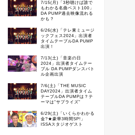
7/15(月)「3秒聴けば誰で
もわかる名曲ベスト100」
DA PUMP過去映像流れる
かも？
6/26(水)「テレ東ミュージ
ックフェス2024」出演者
タイムテーブルDA PUMP
出演！
7/13(土)「音楽の日
2024」出演者タイムテー
ブル DA PUMPダンスバト
ル企画出演
7/6(土)「THE MUSIC
DAY2024」出演者タイム
テーブルDA PUMPは？テ
ーマは”サプライズ”
6/29(土)「いくらかわかる
金?★豪華3時間SP!」
ISSAスタジオゲスト