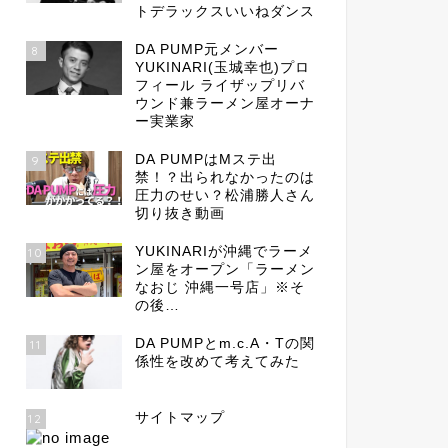
トデラックスいいねダンス
DA PUMP元メンバー
8
YUKINARI(玉城幸也)プロ
フィール ライザップリバ
ウンド兼ラーメン屋オーナ
ー実業家
DA PUMPはMステ出
9
禁！？出られなかったのは
圧力のせい？松浦勝人さん
切り抜き動画
YUKINARIが沖縄でラーメ
10
ン屋をオープン「ラーメン
なおじ 沖縄一号店」※そ
の後…
DA PUMPとm.c.A・Tの関
11
係性を改めて考えてみた
サイトマップ
12