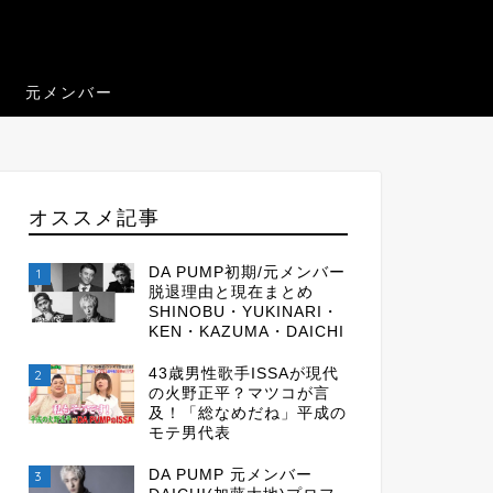
元メンバー
オススメ記事
DA PUMP初期/元メンバー
1
脱退理由と現在まとめ
SHINOBU・YUKINARI・
KEN・KAZUMA・DAICHI
43歳男性歌手ISSAが現代
2
の火野正平？マツコが言
及！「総なめだね」平成の
モテ男代表
DA PUMP 元メンバー
3