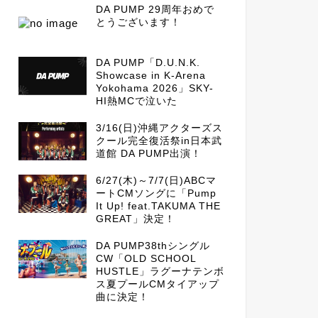
DA PUMP 29周年おめで
とうございます！
DA PUMP「D.U.N.K.
Showcase in K-Arena
Yokohama 2026」SKY-
HI熱MCで泣いた
3/16(日)沖縄アクターズス
クール完全復活祭in日本武
道館 DA PUMP出演！
6/27(木)～7/7(日)ABCマ
ートCMソングに「Pump
It Up! feat.TAKUMA THE
GREAT」決定！
DA PUMP38thシングル
CW「OLD SCHOOL
HUSTLE」ラグーナテンボ
ス夏プールCMタイアップ
曲に決定！