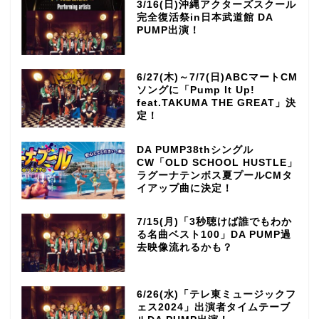
3/16(日)沖縄アクターズスクール
完全復活祭in日本武道館 DA
PUMP出演！
6/27(木)～7/7(日)ABCマートCM
ソングに「Pump It Up!
feat.TAKUMA THE GREAT」決
定！
DA PUMP38thシングル
CW「OLD SCHOOL HUSTLE」
ラグーナテンボス夏プールCMタ
イアップ曲に決定！
7/15(月)「3秒聴けば誰でもわか
る名曲ベスト100」DA PUMP過
去映像流れるかも？
6/26(水)「テレ東ミュージックフ
ェス2024」出演者タイムテーブ