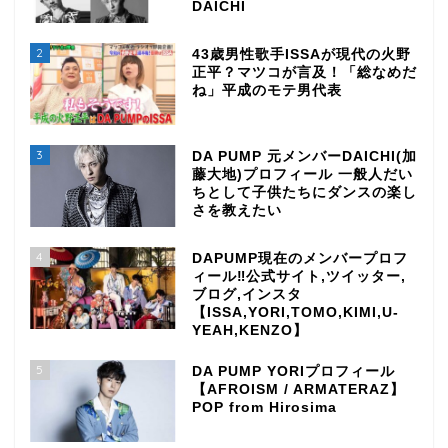
DAICHI
2
43歳男性歌手ISSAが現代の火野
正平？マツコが言及！「総なめだ
ね」平成のモテ男代表
3
DA PUMP 元メンバーDAICHI(加
藤大地)プロフィール 一般人だい
ちとして子供たちにダンスの楽し
さを教えたい
4
DAPUMP現在のメンバープロフ
ィール‼公式サイト,ツイッター,
ブログ,インスタ
【ISSA,YORI,TOMO,KIMI,U-
YEAH,KENZO】
5
DA PUMP YORIプロフィール
【AFROISM / ARMATERAZ】
POP from Hirosima