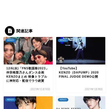
関連記事
KENZO
KENZO
12/6(水)「FNS歌謡祭2023」
【YouTube】
仲宗根梨乃さんダンス企画
KENZO（DAPUMP）2020
KENZOまとめ 映像トラブル
FINAL JUDGE DEMO公開
に神対応・配信でラウ絶賛
2023年12月10日
2021年1月18日
KENZO
KENZO