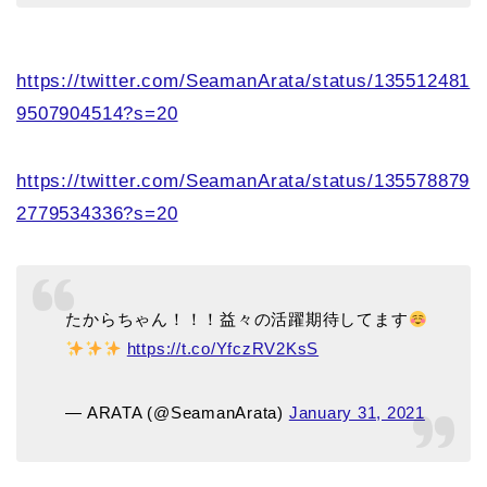
https://twitter.com/SeamanArata/status/135512481
9507904514?s=20
https://twitter.com/SeamanArata/status/135578879
2779534336?s=20
たからちゃん！！！益々の活躍期待してます
https://t.co/YfczRV2KsS
— ARATA (@SeamanArata)
January 31, 2021