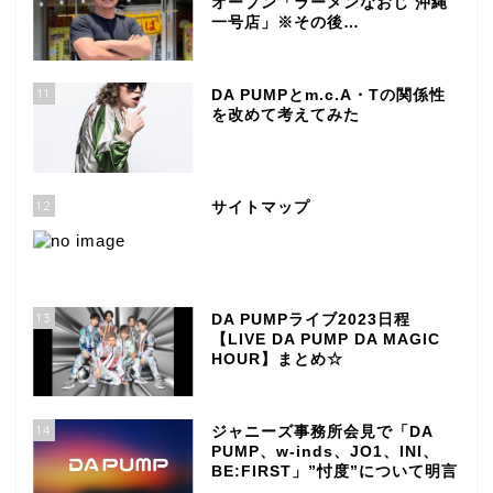
オープン「ラーメンなおじ 沖縄
一号店」※その後…
11
DA PUMPとm.c.A・Tの関係性
を改めて考えてみた
12
サイトマップ
13
DA PUMPライブ2023日程
【LIVE DA PUMP DA MAGIC
HOUR】まとめ☆
14
ジャニーズ事務所会見で「DA
PUMP、w-inds、JO1、INI、
BE:FIRST」”忖度”について明言