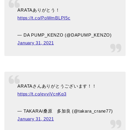
ARATAありがとう！
https://t.co/PoWmBLPI5c
— DA PUMP_KENZO (@DAPUMP_KENZO)
January 31, 2021
ARATAさんありがとうございます！！
https://t.co/evvjVcnKq3
— TAKARA/桑原 多加良 (@takara_crane77)
January 31, 2021