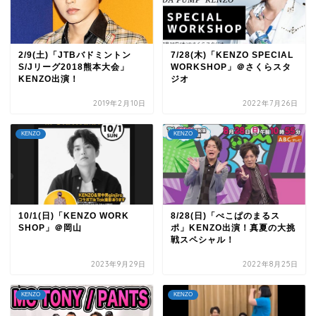
2/9(土)「JTBバドミントン
7/28(木)「KENZO SPECIAL
S/Jリーグ2018熊本大会」
WORKSHOP」＠さくらスタ
KENZO出演！
ジオ
2019年2月10日
2022年7月26日
KENZO
KENZO
10/1(日)「KENZO WORK
8/28(日)「ぺこぱのまるス
SHOP」＠岡山
ポ」KENZO出演！真夏の大挑
戦スペシャル！
2023年9月29日
2022年8月25日
KENZO
KENZO