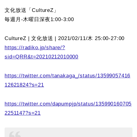
文化放送「CultureZ」
毎週月-木曜日深夜1:00-3:00
CultureZ | 文化放送 | 2021/02/11/木 25:00-27:00
https://radiko.jp/share/?
sid=QRR&t=20210212010000
https://twitter.com/tanakaga_/status/13599057416
12621824?s=21
https://twitter.com/dapumpjp/status/135990160705
2251147?s=21