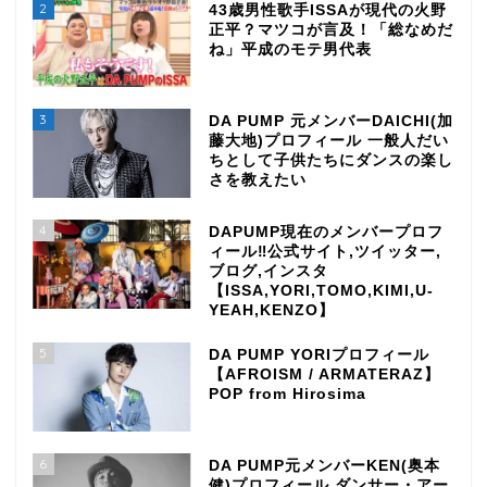
2
43歳男性歌手ISSAが現代の火野
正平？マツコが言及！「総なめだ
ね」平成のモテ男代表
3
DA PUMP 元メンバーDAICHI(加
藤大地)プロフィール 一般人だい
ちとして子供たちにダンスの楽し
さを教えたい
4
DAPUMP現在のメンバープロフ
ィール‼公式サイト,ツイッター,
ブログ,インスタ
【ISSA,YORI,TOMO,KIMI,U-
YEAH,KENZO】
5
DA PUMP YORIプロフィール
【AFROISM / ARMATERAZ】
POP from Hirosima
6
DA PUMP元メンバーKEN(奥本
健)プロフィール ダンサー・アー