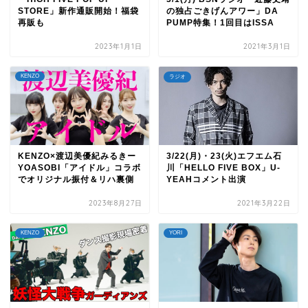
STORE」新作通販開始！福袋
の独占ごきげんアワー」DA
再販も
PUMP特集！1回目はISSA
2023年1月1日
2021年3月1日
KENZO
ラジオ
KENZO×渡辺美優紀みるきー
3/22(月)・23(火)エフエム石
YOASOBI「アイドル」コラボ
川「HELLO FIVE BOX」U-
でオリジナル振付＆リハ裏側
YEAHコメント出演
2023年8月27日
2021年3月22日
KENZO
YORI