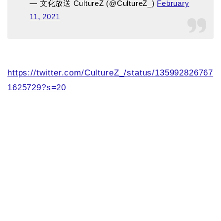
— 文化放送 CultureZ (@CultureZ_)
February
11, 2021
https://twitter.com/CultureZ_/status/135992826767
1625729?s=20