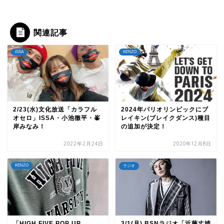
関連記事
ISSA
KENZO
2/23(水)文化放送「カラフル
2024年パリオリンピックにブ
オセロ」ISSA・小池徹平・峯
レイキン(ブレイクダンス)種目
岸みなみ！
の追加が決定！
2022年2月24日
2020年12月8日
KENZO
ラジオ
「HIGH FIVE POP UP
3/1(月) BSNラジオ「近藤丈靖