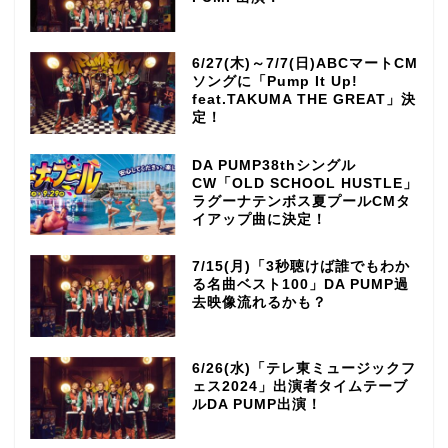
6/27(木)～7/7(日)ABCマートCM
ソングに「Pump It Up!
feat.TAKUMA THE GREAT」決
定！
DA PUMP38thシングル
CW「OLD SCHOOL HUSTLE」
ラグーナテンボス夏プールCMタ
イアップ曲に決定！
7/15(月)「3秒聴けば誰でもわか
る名曲ベスト100」DA PUMP過
去映像流れるかも？
6/26(水)「テレ東ミュージックフ
ェス2024」出演者タイムテーブ
ルDA PUMP出演！