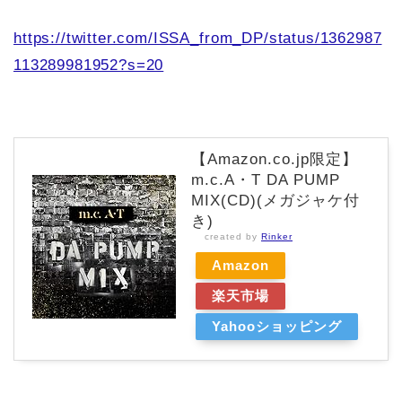
https://twitter.com/ISSA_from_DP/status/1362987
113289981952?s=20
【Amazon.co.jp限定】
m.c.A・T DA PUMP
MIX(CD)(メガジャケ付
き)
created by
Rinker
Amazon
楽天市場
Yahooショッピング