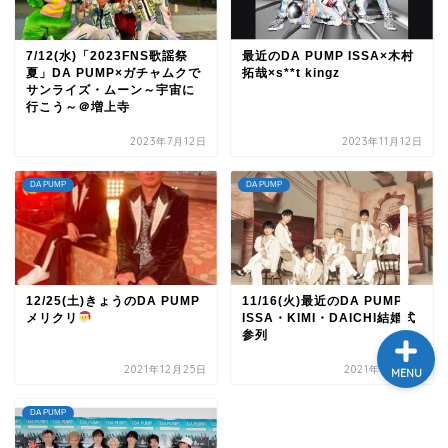
テレビ
7/12(水)「2023FNS歌謡祭
最近のDA PUMP ISSA×木村
夏」DA PUMP×ガチャムクで
拓哉×s**t kingz
ラジオ
サンライズ・ムーン～宇宙に
行こう～＠増上寺
メゾン・ド・ミュージック
2023年7月12日
2023年11月12日
～DA PUMP YORIの晴れ
ばれラジオ～
DA PUMP
DA PUMP
ライブ・イベント
12/25(土)きょうのDA PUMP
11/16(火)最近のDA PUMP
メリクリ
ISSA・KIMI・DAICHI結婚式
参列
2021年12月25日
2021年11月16日
MENU
DA PUMP