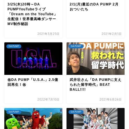
3/25(木)20時～DA
2/1(月)最近のDA PUMP 2月
PUMPYouTubeライブ
おついたち
「Dream on the YouTube」
生配信！世界最高峰ダンサー
MV制作秘話
2021年3月25日
2021年2月1日
DA PUMP
DA PUMP
㊗DA PUMP「U.S.A.」2.5億
武井壮さん「DA PUMPに支え
回再生！㊗
られた留学時代」BEAT
BALL!!!!
2022年7月10日
2021年6月26日
DA PUMP
DA PUMP
TOP