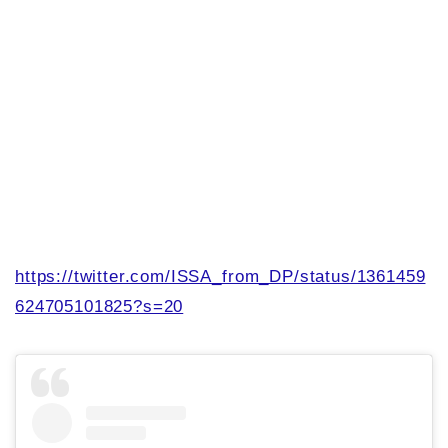
https://twitter.com/ISSA_from_DP/status/1361459
624705101825?s=20