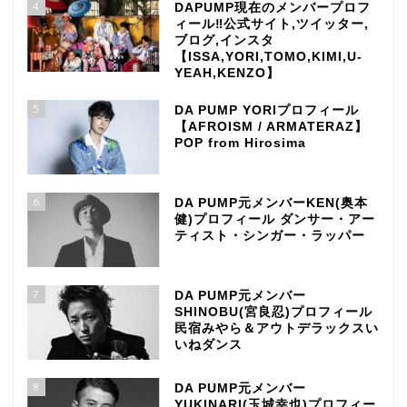
4
DAPUMP現在のメンバープロフ
ィール‼公式サイト,ツイッター,
ブログ,インスタ
【ISSA,YORI,TOMO,KIMI,U-
YEAH,KENZO】
5
DA PUMP YORIプロフィール
【AFROISM / ARMATERAZ】
POP from Hirosima
6
DA PUMP元メンバーKEN(奥本
健)プロフィール ダンサー・アー
ティスト・シンガー・ラッパー
7
DA PUMP元メンバー
SHINOBU(宮良忍)プロフィール
民宿みやら＆アウトデラックスい
いねダンス
8
DA PUMP元メンバー
YUKINARI(玉城幸也)プロフィー