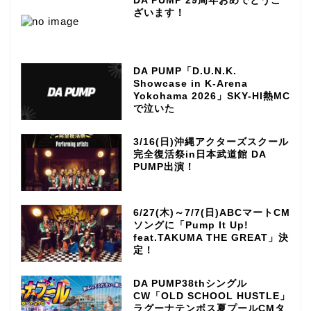
DA PUMP 29周年おめでとうご
ざいます！
DA PUMP「D.U.N.K.
Showcase in K-Arena
Yokohama 2026」SKY-HI熱MC
で泣いた
3/16(日)沖縄アクターズスクール
完全復活祭in日本武道館 DA
PUMP出演！
6/27(木)～7/7(日)ABCマートCM
ソングに「Pump It Up!
feat.TAKUMA THE GREAT」決
定！
DA PUMP38thシングル
CW「OLD SCHOOL HUSTLE」
ラグーナテンボス夏プールCMタ