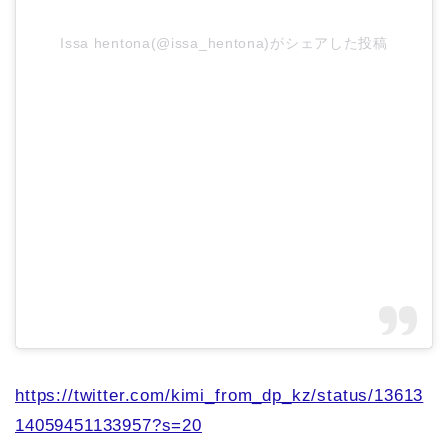
Issa hentona(@issa_hentona)がシェアした投稿
https://twitter.com/kimi_from_dp_kz/status/13613
14059451133957?s=20