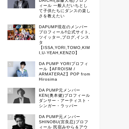
DAICHI(加藤大地)プロフ
ィール 一般人だいちとし
て子供たちにダンスの楽し
さを教えたい
DAPUMP現在のメンバー
4
プロフィール‼公式サイト,
ツイッター,ブログ,インス
タ
【ISSA,YORI,TOMO,KIM
I,U-YEAH,KENZO】
DA PUMP YORIプロフィ
5
ール【AFROISM /
ARMATERAZ】POP from
Hirosima
DA PUMP元メンバー
6
KEN(奥本健)プロフィール
ダンサー・アーティスト・
シンガー・ラッパー
DA PUMP元メンバー
7
SHINOBU(宮良忍)プロフ
ィール 民宿みやら＆アウ