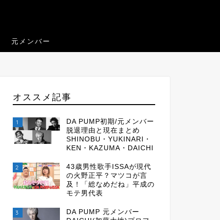
元メンバー
オススメ記事
DA PUMP初期/元メンバー
1
脱退理由と現在まとめ
SHINOBU・YUKINARI・
KEN・KAZUMA・DAICHI
43歳男性歌手ISSAが現代
2
の火野正平？マツコが言
及！「総なめだね」平成の
モテ男代表
DA PUMP 元メンバー
3