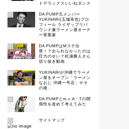
トデラックスいいねダンス
DA PUMP元メンバー
8
YUKINARI(玉城幸也)プロ
フィール ライザップリバ
ウンド兼ラーメン屋オーナ
ー実業家
DA PUMPはMステ出
9
禁！？出られなかったのは
圧力のせい？松浦勝人さん
切り抜き動画
YUKINARIが沖縄でラーメ
10
ン屋をオープン「ラーメン
なおじ 沖縄一号店」※そ
の後…
DA PUMPとm.c.A・Tの関
11
係性を改めて考えてみた
サイトマップ
12