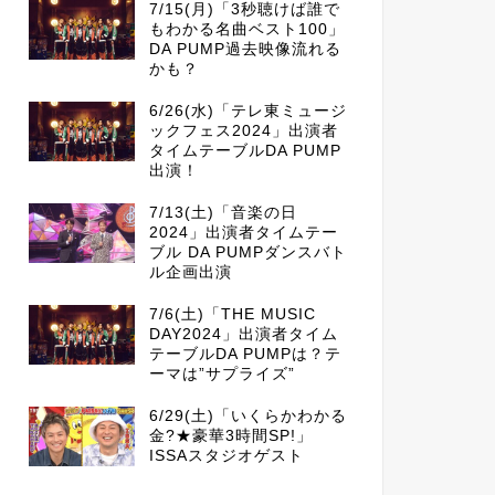
7/15(月)「3秒聴けば誰で
もわかる名曲ベスト100」
DA PUMP過去映像流れる
かも？
6/26(水)「テレ東ミュージ
ックフェス2024」出演者
タイムテーブルDA PUMP
出演！
7/13(土)「音楽の日
2024」出演者タイムテー
ブル DA PUMPダンスバト
ル企画出演
7/6(土)「THE MUSIC
DAY2024」出演者タイム
テーブルDA PUMPは？テ
ーマは”サプライズ”
6/29(土)「いくらかわかる
金?★豪華3時間SP!」
ISSAスタジオゲスト