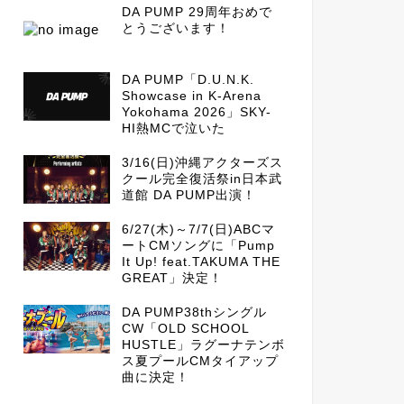
DA PUMP 29周年おめで
とうございます！
DA PUMP「D.U.N.K.
Showcase in K-Arena
Yokohama 2026」SKY-
HI熱MCで泣いた
3/16(日)沖縄アクターズス
クール完全復活祭in日本武
道館 DA PUMP出演！
6/27(木)～7/7(日)ABCマ
ートCMソングに「Pump
It Up! feat.TAKUMA THE
GREAT」決定！
DA PUMP38thシングル
CW「OLD SCHOOL
HUSTLE」ラグーナテンボ
ス夏プールCMタイアップ
曲に決定！