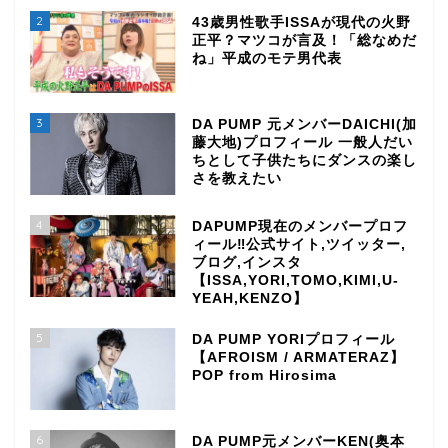
2
43歳男性歌手ISSAが現代の火野
正平？マツコが言及！「総なめだ
ね」平成のモテ男代表
3
DA PUMP 元メンバーDAICHI(加
藤大地)プロフィール 一般人だい
ちとして子供たちにダンスの楽し
さを教えたい
4
DAPUMP現在のメンバープロフ
ィール‼公式サイト,ツイッター,
ブログ,インスタ
【ISSA,YORI,TOMO,KIMI,U-
YEAH,KENZO】
5
DA PUMP YORIプロフィール
【AFROISM / ARMATERAZ】
POP from Hirosima
6
DA PUMP元メンバーKEN(奥本