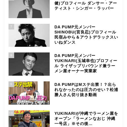
健)プロフィール ダンサー・アー
ティスト・シンガー・ラッパー
7
DA PUMP元メンバー
SHINOBU(宮良忍)プロフィール
民宿みやら＆アウトデラックスい
いねダンス
8
DA PUMP元メンバー
YUKINARI(玉城幸也)プロフィー
ル ライザップリバウンド兼ラー
メン屋オーナー実業家
9
DA PUMPはMステ出禁！？出ら
れなかったのは圧力のせい？松浦
勝人さん切り抜き動画
10
YUKINARIが沖縄でラーメン屋を
オープン「ラーメンなおじ 沖縄
一号店」※その後…