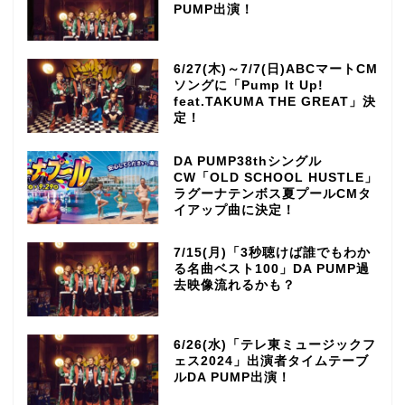
PUMP出演！
6/27(木)～7/7(日)ABCマートCM
ソングに「Pump It Up!
feat.TAKUMA THE GREAT」決
定！
DA PUMP38thシングル
CW「OLD SCHOOL HUSTLE」
ラグーナテンボス夏プールCMタ
イアップ曲に決定！
7/15(月)「3秒聴けば誰でもわか
る名曲ベスト100」DA PUMP過
去映像流れるかも？
6/26(水)「テレ東ミュージックフ
ェス2024」出演者タイムテーブ
ルDA PUMP出演！