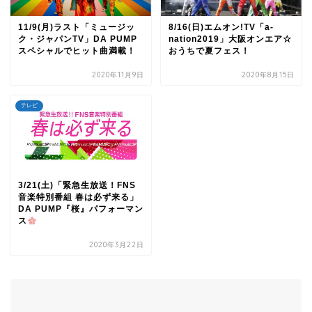
11/9(月)ラスト「ミュージッ
8/16(日)エムオン!TV「a-
ク・ジャパンTV」DA PUMP
nation2019」大阪オンエア☆
スペシャルでヒット曲満載！
おうちで夏フェス！
2020年11月9日
2020年8月15日
テレビ
3/21(土)「緊急生放送！FNS
音楽特別番組 春は必ず来る」
DA PUMP『桜』パフォーマン
ス
2020年3月22日