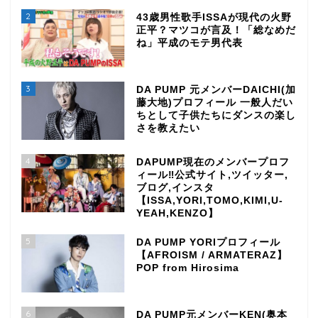
2
43歳男性歌手ISSAが現代の火野
正平？マツコが言及！「総なめだ
ね」平成のモテ男代表
3
DA PUMP 元メンバーDAICHI(加
藤大地)プロフィール 一般人だい
ちとして子供たちにダンスの楽し
さを教えたい
4
DAPUMP現在のメンバープロフ
ィール‼公式サイト,ツイッター,
ブログ,インスタ
【ISSA,YORI,TOMO,KIMI,U-
YEAH,KENZO】
5
DA PUMP YORIプロフィール
【AFROISM / ARMATERAZ】
POP from Hirosima
6
DA PUMP元メンバーKEN(奥本