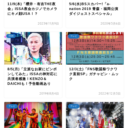
11/9(木)「櫻井・有吉THE夜
5/6(水)BSスカパー!「a-
会」ISSA夜会カジノでカメラ
nation 2019 青森・福岡公演
にキメ顔USA！？
ダイジェストスペシャル」
2023年11月9日
2020年5月6日
ISSA
テレビ
8/5(月)「立派なお家にピンポ
12/3(土)「FNS歌謡祭ワクワ
ンしてみた」ISSAの神対応に
ク直前SP」ガチャピン・ムッ
共演者感激！KENZO＆
ク
DAICHIも！予告動画あり
2019年8月4日
2022年12月3日
テレビ
テレビ