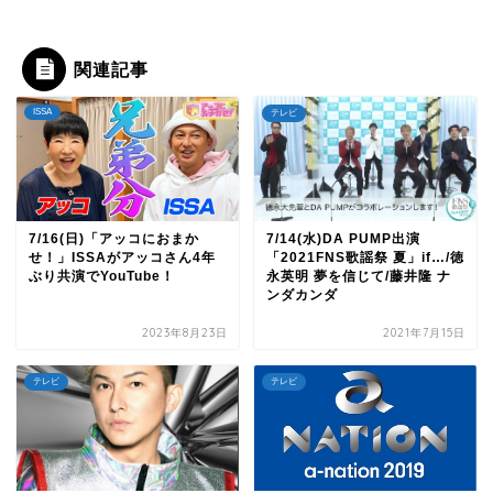
関連記事
ISSA
テレビ
7/16(日)「アッコにおまか
7/14(水)DA PUMP出演
せ！」ISSAがアッコさん4年
「2021FNS歌謡祭 夏」if…/徳
ぶり共演でYouTube！
永英明 夢を信じて/藤井隆 ナ
ンダカンダ
2023年8月23日
2021年7月15日
テレビ
テレビ