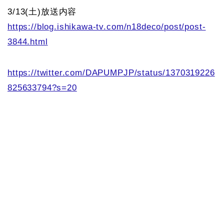
3/13(土)放送内容
https://blog.ishikawa-tv.com/n18deco/post/post-
3844.html
https://twitter.com/DAPUMPJP/status/1370319226
825633794?s=20