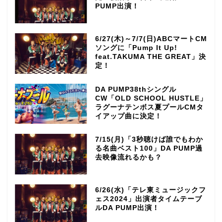
PUMP出演！
6/27(木)～7/7(日)ABCマートCM
ソングに「Pump It Up!
feat.TAKUMA THE GREAT」決
定！
DA PUMP38thシングル
CW「OLD SCHOOL HUSTLE」
ラグーナテンボス夏プールCMタ
イアップ曲に決定！
7/15(月)「3秒聴けば誰でもわか
る名曲ベスト100」DA PUMP過
去映像流れるかも？
6/26(水)「テレ東ミュージックフ
ェス2024」出演者タイムテーブ
ルDA PUMP出演！