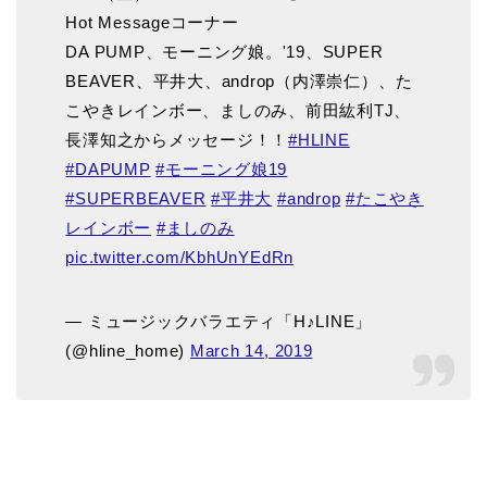
Hot Messageコーナー
DA PUMP、モーニング娘。'19、SUPER
BEAVER、平井大、androp（内澤崇仁）、た
こやきレインボー、ましのみ、前田紘利TJ、
長澤知之からメッセージ！！
#HLINE
#DAPUMP
#モーニング娘19
#SUPERBEAVER
#平井大
#androp
#たこやき
レインボー
#ましのみ
pic.twitter.com/KbhUnYEdRn
— ミュージックバラエティ「H♪LINE」
(@hline_home)
March 14, 2019