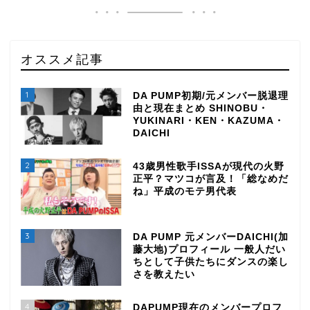
オススメ記事
1
DA PUMP初期/元メンバー脱退理
由と現在まとめ SHINOBU・
YUKINARI・KEN・KAZUMA・
DAICHI
2
43歳男性歌手ISSAが現代の火野
正平？マツコが言及！「総なめだ
ね」平成のモテ男代表
3
DA PUMP 元メンバーDAICHI(加
藤大地)プロフィール 一般人だい
ちとして子供たちにダンスの楽し
さを教えたい
4
DAPUMP現在のメンバープロフ