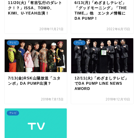
11/20(火)「有吉弘行のダレト
6/13(月)「めざましテレビ」
ク！？」ISSA、TOMO、
「グッドモーニング」「THE
KIMI、U-YEAH出演！
TIME,」他 エンタメ情報に
DA PUMP！
2018年11月21日
2022年6月13日
テレビ
テレビ
7/13(金)RSK山陽放送「ユタ
12/11(火)「めざましテレビ」
ンポ」DA PUMP出演？
でDA PUMP LINE NEWS
AWORD
2018年7月13日
2018年12月10日
テレビ