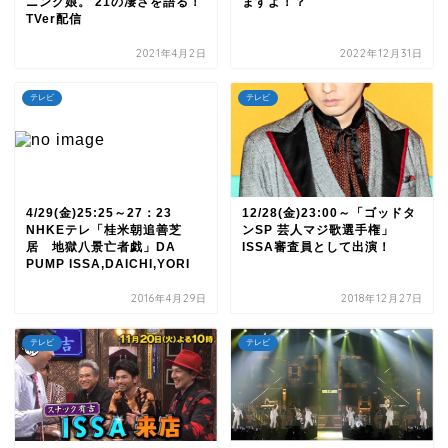
ニング娘。'21の凄さを語る！
ますよ！？
TVer配信
2021年4月2日
2022年12月31日
テレビ
テレビ
4/29(金)25:25～27：23
12/28(金)23:00～「ゴッドタ
NHKEテレ「桂米朝追善芝
ンSP 芸人マジ歌選手権」
居 地獄八景亡者戯」DA
ISSA審査員として出演！
PUMP ISSA,DAICHI,YORI
2016年4月29日
2018年12月27日
テレビ
テレビ