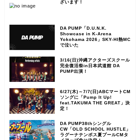
ざいます！
DA PUMP「D.U.N.K.
Showcase in K-Arena
Yokohama 2026」SKY-HI熱MC
で泣いた
3/16(日)沖縄アクターズスクール
完全復活祭in日本武道館 DA
PUMP出演！
6/27(木)～7/7(日)ABCマートCM
ソングに「Pump It Up!
feat.TAKUMA THE GREAT」決
定！
DA PUMP38thシングル
CW「OLD SCHOOL HUSTLE」
ラグーナテンボス夏プールCMタ