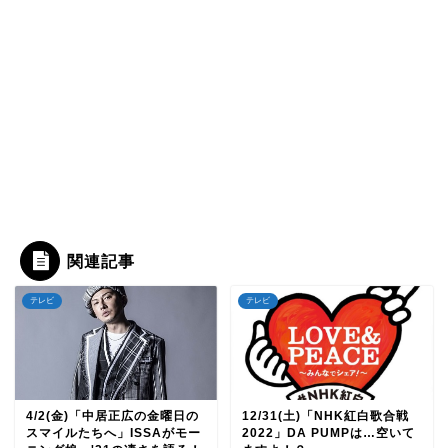
関連記事
テレビ
テレビ
4/2(金)「中居正広の金曜日の
12/31(土)「NHK紅白歌合戦
スマイルたちへ」ISSAがモー
2022」DA PUMPは…空いて