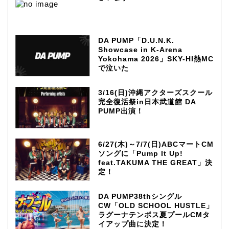
DA PUMP「D.U.N.K.
Showcase in K-Arena
Yokohama 2026」SKY-HI熱MC
で泣いた
3/16(日)沖縄アクターズスクール
完全復活祭in日本武道館 DA
PUMP出演！
6/27(木)～7/7(日)ABCマートCM
ソングに「Pump It Up!
feat.TAKUMA THE GREAT」決
定！
DA PUMP38thシングル
CW「OLD SCHOOL HUSTLE」
ラグーナテンボス夏プールCMタ
イアップ曲に決定！