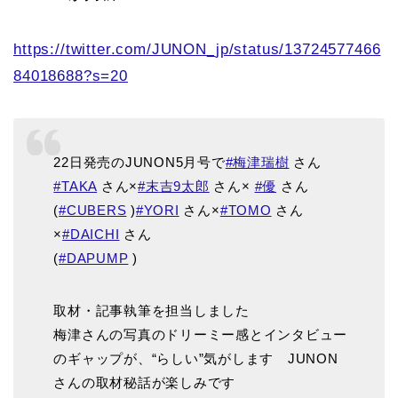
https://twitter.com/JUNON_jp/status/13724577466
84018688?s=20
22日発売のJUNON5月号で
#梅津瑞樹
さん
#TAKA
さん×
#末吉9太郎
さん×
#優
さん
(
#CUBERS
)
#YORI
さん×
#TOMO
さん
×
#DAICHI
さん
(
#DAPUMP
)
取材・記事執筆を担当しました
梅津さんの写真のドリーミー感とインタビュー
のギャップが、“らしい”気がします JUNON
さんの取材秘話が楽しみです