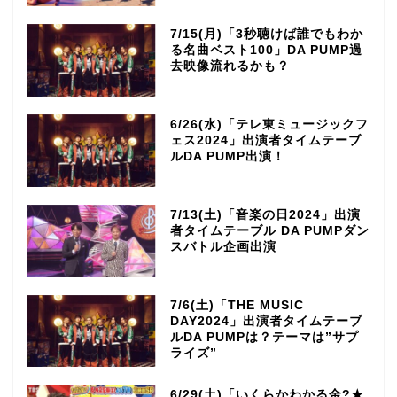
7/15(月)「3秒聴けば誰でもわか
る名曲ベスト100」DA PUMP過
去映像流れるかも？
6/26(水)「テレ東ミュージックフ
ェス2024」出演者タイムテーブ
ルDA PUMP出演！
7/13(土)「音楽の日2024」出演
者タイムテーブル DA PUMPダン
スバトル企画出演
7/6(土)「THE MUSIC
DAY2024」出演者タイムテーブ
ルDA PUMPは？テーマは”サプ
ライズ”
6/29(土)「いくらかわかる金?★