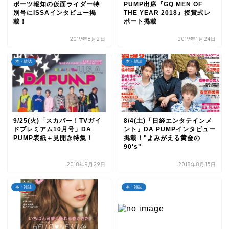
ポーツ報知の仮面ライダー特
PUMP出席『GQ MEN OF
別号にISSAインタビュー掲
THE YEAR 2018』授賞式レ
載！
ポート掲載
2019年8月2日
2019年1月24日
本・雑誌
本・雑誌
9/25(火)「スカパー！TVガイ
8/4(土)「日経エンタテインメ
ドプレミアム10月号」DA
ント」DA PUMPインタビュー
PUMP表紙＋見開き特集！
掲載！"よみがえる黄金の
90's"
2018年9月29日
2018年8月15日
本・雑誌
本・雑誌