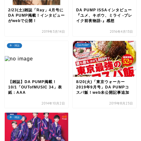
2/23(土)雑誌「Ray」4月号に
DA PUMP ISSAインタビュー
DA PUMP掲載！インタビュー
『ユメ、キボウ、ミライ ‐ブレ
がwebで公開！
イク前夜物語‐』感想
2019年3月14日
2016年4月13日
DA PUMP
本・雑誌
【雑誌】DA PUMP掲載！
8/20(火)「東京ウォーカー
10/1「OUTofMUSIC 34」表
2019年9月号」DA PUMPコ
紙：AAA
スパ飯！web未公開記事追加
2014年10月2日
2019年8月23日
本・雑誌