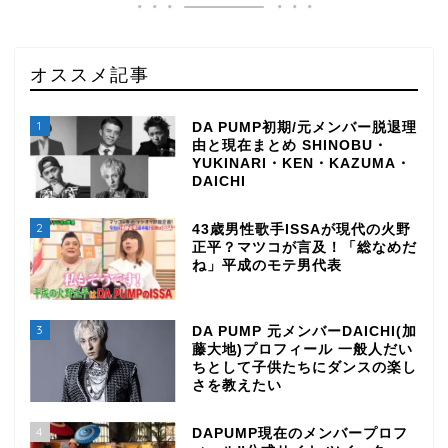
オススメ記事
1
DA PUMP初期/元メンバー脱退理
由と現在まとめ SHINOBU・
YUKINARI・KEN・KAZUMA・
DAICHI
2
43歳男性歌手ISSAが現代の火野
正平？マツコが言及！「総なめだ
ね」平成のモテ男代表
3
DA PUMP 元メンバーDAICHI(加
藤大地)プロフィール 一般人だい
ちとして子供たちにダンスの楽し
さを教えたい
4
DAPUMP現在のメンバープロフ