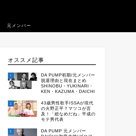
元メンバー
オススメ記事
DA PUMP初期/元メンバー
1
脱退理由と現在まとめ
SHINOBU・YUKINARI・
KEN・KAZUMA・DAICHI
43歳男性歌手ISSAが現代
2
の火野正平？マツコが言
及！「総なめだね」平成の
モテ男代表
DA PUMP 元メンバー
3