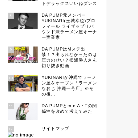
トデラックスいいねダンス
DA PUMP元メンバー
8
YUKINARI(玉城幸也)プロ
フィール ライザップリバ
ウンド兼ラーメン屋オーナ
ー実業家
DA PUMPはMステ出
9
禁！？出られなかったのは
圧力のせい？松浦勝人さん
切り抜き動画
YUKINARIが沖縄でラーメ
10
ン屋をオープン「ラーメン
なおじ 沖縄一号店」※そ
の後…
DA PUMPとm.c.A・Tの関
11
係性を改めて考えてみた
サイトマップ
12