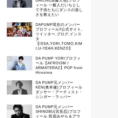
DAICHI(加藤大地)プロフ
ィール 一般人だいちとし
て子供たちにダンスの楽し
さを教えたい
DAPUMP現在のメンバー
4
プロフィール‼公式サイト,
ツイッター,ブログ,インス
タ
【ISSA,YORI,TOMO,KIM
I,U-YEAH,KENZO】
DA PUMP YORIプロフィ
5
ール【AFROISM /
ARMATERAZ】POP from
Hirosima
DA PUMP元メンバー
6
KEN(奥本健)プロフィール
ダンサー・アーティスト・
シンガー・ラッパー
DA PUMP元メンバー
7
SHINOBU(宮良忍)プロフ
ィール 民宿みやら＆アウ