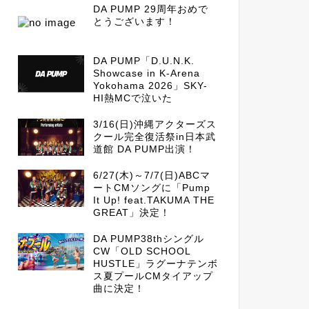
DA PUMP 29周年おめで
とうございます！
DA PUMP「D.U.N.K.
Showcase in K-Arena
Yokohama 2026」SKY-
HI熱MCで泣いた
3/16(日)沖縄アクターズス
クール完全復活祭in日本武
道館 DA PUMP出演！
6/27(木)～7/7(日)ABCマ
ートCMソングに「Pump
It Up! feat.TAKUMA THE
GREAT」決定！
DA PUMP38thシングル
CW「OLD SCHOOL
HUSTLE」ラグーナテンボ
ス夏プールCMタイアップ
曲に決定！