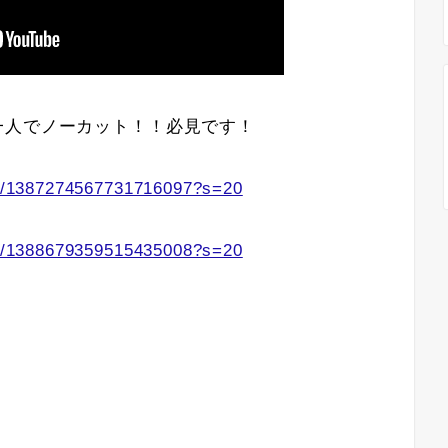
一人でノーカット！！必見です！
tus/1387274567731716097?s=20
tus/1388679359515435008?s=20