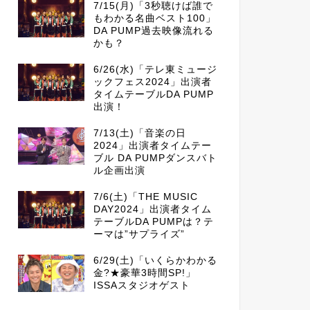
7/15(月)「3秒聴けば誰で
もわかる名曲ベスト100」
DA PUMP過去映像流れる
かも？
6/26(水)「テレ東ミュージ
ックフェス2024」出演者
タイムテーブルDA PUMP
出演！
7/13(土)「音楽の日
2024」出演者タイムテー
ブル DA PUMPダンスバト
ル企画出演
7/6(土)「THE MUSIC
DAY2024」出演者タイム
テーブルDA PUMPは？テ
ーマは”サプライズ”
6/29(土)「いくらかわかる
金?★豪華3時間SP!」
ISSAスタジオゲスト