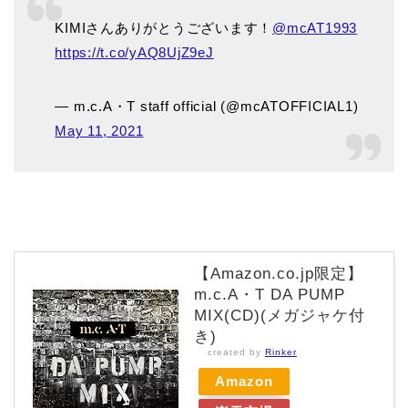
KIMIさんありがとうございます！
@mcAT1993
https://t.co/yAQ8UjZ9eJ
— m.c.A・T staff official (@mcATOFFICIAL1)
May 11, 2021
【Amazon.co.jp限定】
m.c.A・T DA PUMP
MIX(CD)(メガジャケ付
き)
created by
Rinker
Amazon