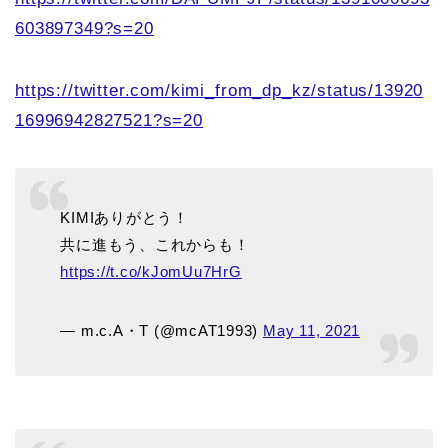
603897349?s=20
https://twitter.com/kimi_from_dp_kz/status/13920
16996942827521?s=20
KIMIありがとう！
共に進もう、これからも！
https://t.co/kJomUu7HrG
— m.c.A・T (@mcAT1993)
May 11, 2021