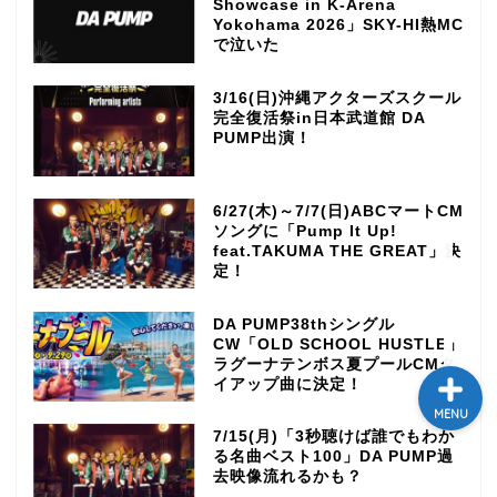
Showcase in K-Arena
Yokohama 2026」SKY-HI熱MC
テレビ
で泣いた
ラジオ
3/16(日)沖縄アクターズスクール
完全復活祭in日本武道館 DA
PUMP出演！
メゾン・ド・ミュージック
～DA PUMP YORIの晴れ
ばれラジオ～
6/27(木)～7/7(日)ABCマートCM
ソングに「Pump It Up!
feat.TAKUMA THE GREAT」決
ライブ・イベント
定！
DA PUMP38thシングル
CW「OLD SCHOOL HUSTLE」
ラグーナテンボス夏プールCMタ
イアップ曲に決定！
MENU
7/15(月)「3秒聴けば誰でもわか
る名曲ベスト100」DA PUMP過
去映像流れるかも？