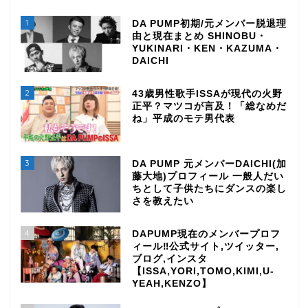
1
DA PUMP初期/元メンバー脱退理
由と現在まとめ SHINOBU・
YUKINARI・KEN・KAZUMA・
DAICHI
2
43歳男性歌手ISSAが現代の火野
正平？マツコが言及！「総なめだ
ね」平成のモテ男代表
3
DA PUMP 元メンバーDAICHI(加
藤大地)プロフィール 一般人だい
ちとして子供たちにダンスの楽し
さを教えたい
4
DAPUMP現在のメンバープロフ
ィール‼公式サイト,ツイッター,
ブログ,インスタ
【ISSA,YORI,TOMO,KIMI,U-
YEAH,KENZO】