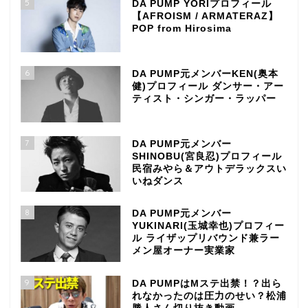
5
DA PUMP YORIプロフィール
【AFROISM / ARMATERAZ】
POP from Hirosima
6
DA PUMP元メンバーKEN(奥本
健)プロフィール ダンサー・アー
ティスト・シンガー・ラッパー
7
DA PUMP元メンバー
SHINOBU(宮良忍)プロフィール
民宿みやら＆アウトデラックスい
いねダンス
8
DA PUMP元メンバー
YUKINARI(玉城幸也)プロフィー
ル ライザップリバウンド兼ラー
メン屋オーナー実業家
9
DA PUMPはMステ出禁！？出ら
れなかったのは圧力のせい？松浦