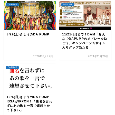
DA PUMP
DA PUMP
8/29(土)きょうのDA PUMP
11/21(日)まで！DAM「みん
なでDAPUMPのメドレーを紡
ごう」キャンペーン☆サイン
入りグッズ当たる
2020年8月29日
2021年11月20日
DA PUMP
10/4(日)きょうのDA PUMP
ISSAがIPPON！『曲名を言わ
ずにあの歌を一言で連想させ
て下さい』