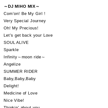
～DJ MIHO MIX～
Com’on! Be My Girl !
Very Special Journey
Oh! My Precious!
Let’s get back your Love
SOUL ALIVE
Sparkle
Infinity～moon ride～
Angelize
SUMMER RIDER
Baby,Baby,Baby
Delight!
Medicine of Love
Nice Vibe!
Thinkin’ about you