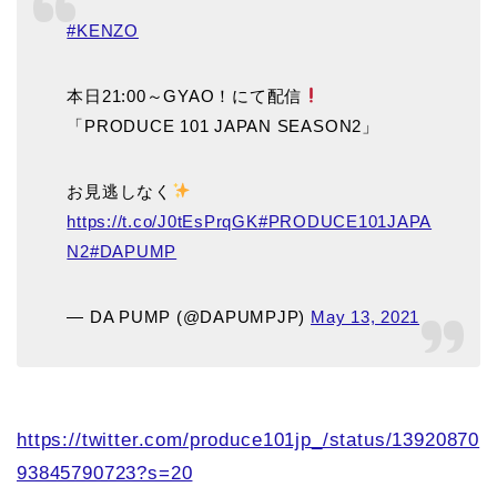
#KENZO
本日21:00～GYAO！にて配信
「PRODUCE 101 JAPAN SEASON2」
お見逃しなく
https://t.co/J0tEsPrqGK
#PRODUCE101JAPA
N2
#DAPUMP
— DA PUMP (@DAPUMPJP)
May 13, 2021
https://twitter.com/produce101jp_/status/13920870
93845790723?s=20