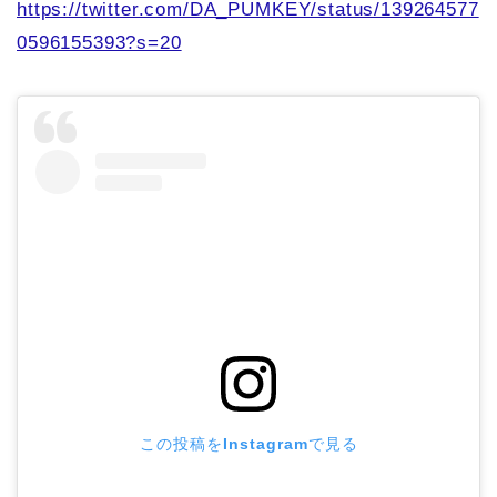
https://twitter.com/DA_PUMKEY/status/139264577
0596155393?s=20
この投稿をInstagramで見る