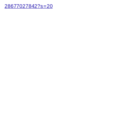
28677027842?s=20