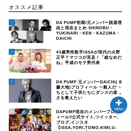
オススメ記事
テレビ
1
DA PUMP初期/元メンバー脱退理
ラジオ
由と現在まとめ SHINOBU・
YUKINARI・KEN・KAZUMA・
DAICHI
メゾン・ド・ミュージック
～DA PUMP YORIの晴れ
2
43歳男性歌手ISSAが現代の火野
ばれラジオ～
正平？マツコが言及！「総なめだ
ね」平成のモテ男代表
ライブ・イベント
3
DA PUMP 元メンバーDAICHI(加
藤大地)プロフィール 一般人だい
ちとして子供たちにダンスの楽し
さを教えたい
MENU
4
DAPUMP現在のメンバープロフ
ィール‼公式サイト,ツイッター,
ブログ,インスタ
【ISSA,YORI,TOMO,KIMI,U-