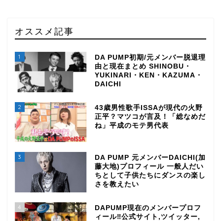
オススメ記事
1
DA PUMP初期/元メンバー脱退理
由と現在まとめ SHINOBU・
YUKINARI・KEN・KAZUMA・
DAICHI
2
43歳男性歌手ISSAが現代の火野
正平？マツコが言及！「総なめだ
ね」平成のモテ男代表
3
DA PUMP 元メンバーDAICHI(加
藤大地)プロフィール 一般人だい
ちとして子供たちにダンスの楽し
さを教えたい
4
DAPUMP現在のメンバープロフ
ィール‼公式サイト,ツイッター,