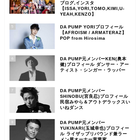
ブログ,インスタ
【ISSA,YORI,TOMO,KIMI,U-
YEAH,KENZO】
5
DA PUMP YORIプロフィール
【AFROISM / ARMATERAZ】
POP from Hirosima
6
DA PUMP元メンバーKEN(奥本
健)プロフィール ダンサー・アー
ティスト・シンガー・ラッパー
7
DA PUMP元メンバー
SHINOBU(宮良忍)プロフィール
民宿みやら＆アウトデラックスい
いねダンス
8
DA PUMP元メンバー
YUKINARI(玉城幸也)プロフィー
ル ライザップリバウンド兼ラー
メン屋オーナー実業家