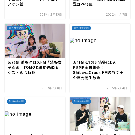
ノケン差
送は2/4(金)
2019年2月15日
2022年1月7日
渋谷女子企画
渋谷女子企画
6/7(金)渋谷クロスFM「渋谷女
3/4(金)19:00 渋谷にDA
子企画」TOMO＆西野未姫＆
PUMP全員集合！
ゲストきつね※
ShibuyaCross FM渋谷女子
企画公開生放送
2019年7月8日
2016年3月4日
渋谷女子企画
渋谷女子企画