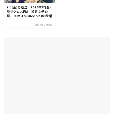
2/5(金)再放送！2020/2/7(金)
渋谷クロスFM「渋谷女子企
画」TOMO＆BuZZ＆KIMI登場
2021年2月5日