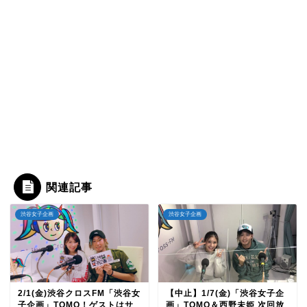
関連記事
渋谷女子企画
渋谷女子企画
2/1(金)渋谷クロスFM「渋谷女
【中止】1/7(金)「渋谷女子企
子企画」TOMO！ゲストはサ
画」TOMO＆西野未姫 次回放