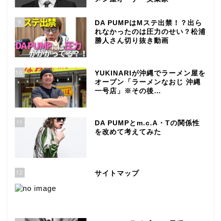
9
DA PUMPはMステ出禁！？出ら
れなかったのは圧力のせい？松浦
勝人さん切り抜き動画
10
YUKINARIが沖縄でラーメン屋を
オープン「ラーメンなおじ 沖縄
一号店」※その後…
11
DA PUMPとm.c.A・Tの関係性
を改めて考えてみた
12
サイトマップ