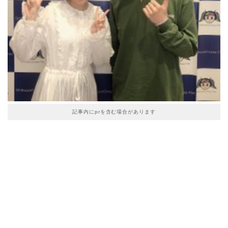
記事内にprを含む場合があります