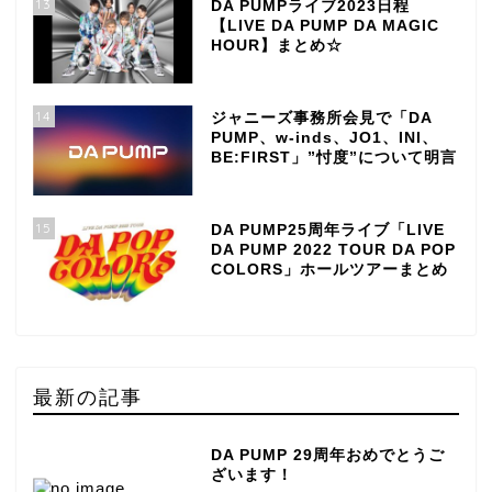
13
DA PUMPライブ2023日程
【LIVE DA PUMP DA MAGIC
HOUR】まとめ☆
14
ジャニーズ事務所会見で「DA
PUMP、w-inds、JO1、INI、
BE:FIRST」”忖度”について明言
15
DA PUMP25周年ライブ「LIVE
DA PUMP 2022 TOUR DA POP
COLORS」ホールツアーまとめ
最新の記事
DA PUMP 29周年おめでとうご
ざいます！