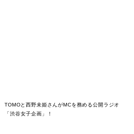
TOMOと西野未姫さんがMCを務める公開ラジオ
「渋谷女子企画」！