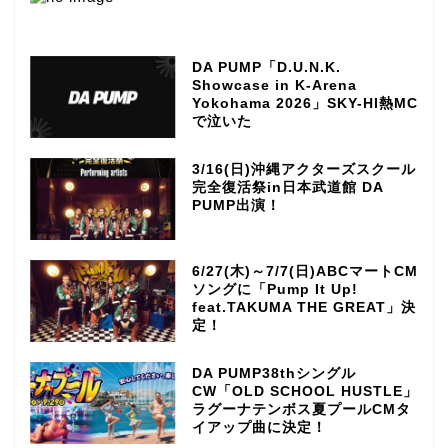
DA PUMP「D.U.N.K.
Showcase in K-Arena
Yokohama 2026」SKY-HI熱MC
で泣いた
3/16(日)沖縄アクターズスクール
完全復活祭in日本武道館 DA
PUMP出演！
6/27(木)～7/7(日)ABCマートCM
ソングに「Pump It Up!
feat.TAKUMA THE GREAT」決
定！
DA PUMP38thシングル
CW「OLD SCHOOL HUSTLE」
ラグーナテンボス夏プールCMタ
イアップ曲に決定！