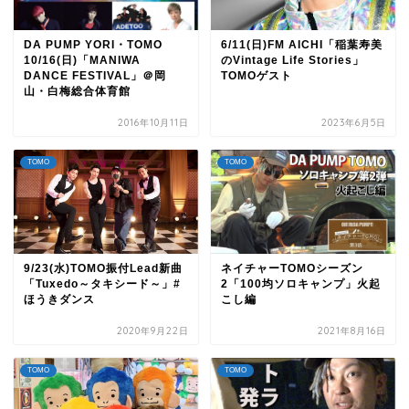
DA PUMP YORI・TOMO
6/11(日)FM AICHI「稲葉寿美
10/16(日)「MANIWA
のVintage Life Stories」
DANCE FESTIVAL」＠岡
TOMOゲスト
山・白梅総合体育館
2016年10月11日
2023年6月5日
TOMO
TOMO
9/23(水)TOMO振付Lead新曲
ネイチャーTOMOシーズン
「Tuxedo～タキシード～」#
2「100均ソロキャンプ」火起
ほうきダンス
こし編
2020年9月22日
2021年8月16日
TOMO
TOMO