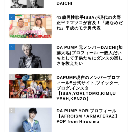
DAICHI
2
43歳男性歌手ISSAが現代の火野
正平？マツコが言及！「総なめだ
ね」平成のモテ男代表
3
DA PUMP 元メンバーDAICHI(加
藤大地)プロフィール 一般人だい
ちとして子供たちにダンスの楽し
さを教えたい
4
DAPUMP現在のメンバープロフ
ィール‼公式サイト,ツイッター,
ブログ,インスタ
【ISSA,YORI,TOMO,KIMI,U-
YEAH,KENZO】
5
DA PUMP YORIプロフィール
【AFROISM / ARMATERAZ】
POP from Hirosima