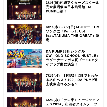
3/16(日)沖縄アクターズスクール
完全復活祭in日本武道館 DA
PUMP出演！
6/27(木)～7/7(日)ABCマートCM
ソングに「Pump It Up!
feat.TAKUMA THE GREAT」決
定！
DA PUMP38thシングル
CW「OLD SCHOOL HUSTLE」
ラグーナテンボス夏プールCMタ
イアップ曲に決定！
7/15(月)「3秒聴けば誰でもわか
る名曲ベスト100」DA PUMP過
去映像流れるかも？
6/26(水)「テレ東ミュージックフ
ェス2024」出演者タイムテーブ