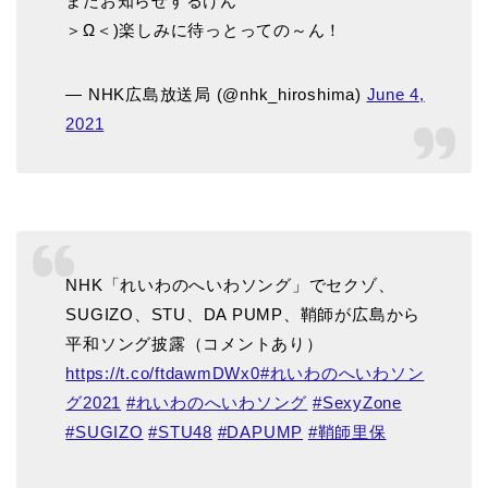
またお知らせするけん
＞Ω＜)楽しみに待っとっての～ん！
— NHK広島放送局 (@nhk_hiroshima)
June 4,
2021
NHK「れいわのへいわソング」でセクゾ、
SUGIZO、STU、DA PUMP、鞘師が広島から
平和ソング披露（コメントあり）
https://t.co/ftdawmDWx0
#れいわのへいわソン
グ2021
#れいわのへいわソング
#SexyZone
#SUGIZO
#STU48
#DAPUMP
#鞘師里保