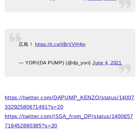
広島！
https://t.co/jIBrVVH4jo
— YORI(DA PUMP) (@dp_yori)
June 4, 2021
https://twitter.com/DAPUMP_KENZO/status/14007
33292580671491?s=20
https://twitter.com/ISSA_from_DP/status/1400657
716452880385?s=20