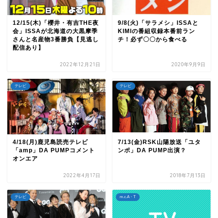
12/15(木)「櫻井・有吉THE夜
9/8(火)「サラメシ」ISSAと
会」ISSAが北海道の大黒摩季
KIMIの番組収録本番前ラン
さんと名産物3番勝負【見逃し
チ！必ず〇〇から食べる
配信あり】
2022年12月21日
2020年9月9日
テレビ
テレビ
4/18(月)鹿児島読売テレビ
7/13(金)RSK山陽放送「ユタ
「amp」DA PUMPコメント
ンポ」DA PUMP出演？
オンエア
2022年4月17日
2018年7月13日
テレビ
m.c.A・T