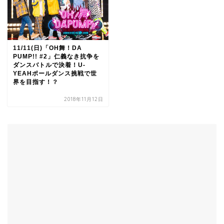
11/11(日)「OH舞！DA
PUMP!! #2」仁義なき抗争を
ダンスバトルで決着！U-
YEAHポールダンス挑戦で世
界を目指す！？
2018年11月12日