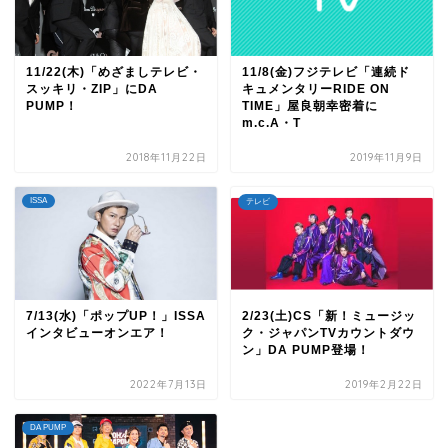
11/22(木)「めざましテレビ・
11/8(金)フジテレビ「連続ド
スッキリ・ZIP」にDA
キュメンタリーRIDE ON
PUMP！
TIME」屋良朝幸密着に
m.c.A・T
2018年11月22日
2019年11月9日
ISSA
テレビ
7/13(水)「ポップUP！」ISSA
2/23(土)CS「新！ミュージッ
インタビューオンエア！
ク・ジャパンTVカウントダウ
ン」DA PUMP登場！
2022年7月13日
2019年2月22日
DA PUMP