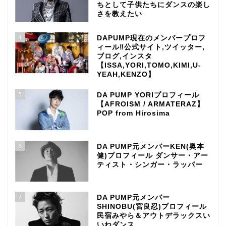
ちとして子供たちにダンスの楽し
さを教えたい
4
DAPUMP現在のメンバープロフ
ィール‼公式サイト,ツイッター,
ブログ,インスタ
【ISSA,YORI,TOMO,KIMI,U-
YEAH,KENZO】
5
DA PUMP YORIプロフィール
【AFROISM / ARMATERAZ】
POP from Hirosima
6
DA PUMP元メンバーKEN(奥本
健)プロフィール ダンサー・アー
ティスト・シンガー・ラッパー
7
DA PUMP元メンバー
SHINOBU(宮良忍)プロフィール
民宿みやら＆アウトデラックスい
いねダンス