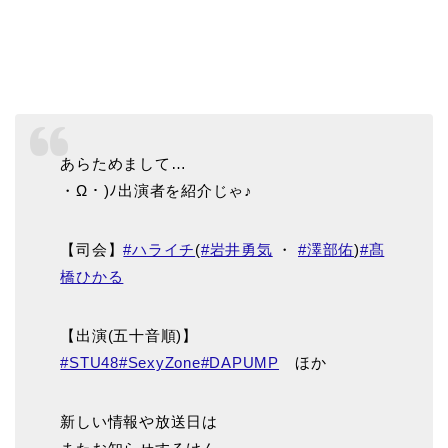
あらためまして…
・Ω・)ﾉ出演者を紹介じゃ♪
【司会】
#ハライチ
(
#岩井勇気
・
#澤部佑
)
#髙
橋ひかる
【出演(五十音順)】
#STU48
#SexyZone
#DAPUMP
ほか
新しい情報や放送日は