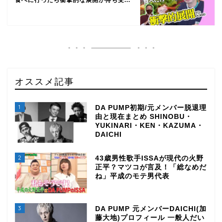
食べに行ったら衝撃的な展開が待ち受...
オススメ記事
1
DA PUMP初期/元メンバー脱退理
由と現在まとめ SHINOBU・
YUKINARI・KEN・KAZUMA・
DAICHI
2
43歳男性歌手ISSAが現代の火野
正平？マツコが言及！「総なめだ
ね」平成のモテ男代表
3
DA PUMP 元メンバーDAICHI(加
藤大地)プロフィール 一般人だい