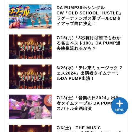
DA PUMP38thシングル
テレビ
CW「OLD SCHOOL HUSTLE」
ラグーナテンボス夏プールCMタ
イアップ曲に決定！
ラジオ
7/15(月)「3秒聴けば誰でもわか
メゾン・ド・ミュージック
る名曲ベスト100」DA PUMP過
～DA PUMP YORIの晴れ
去映像流れるかも？
ばれラジオ～
6/26(水)「テレ東ミュージックフ
ライブ・イベント
ェス2024」出演者タイムテーブ
ルDA PUMP出演！
7/13(土)「音楽の日2024」出演
者タイムテーブル DA PUMPダン
スバトル企画出演
MENU
7/6(土)「THE MUSIC