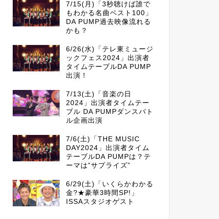
7/15(月)「3秒聴けば誰で
もわかる名曲ベスト100」
DA PUMP過去映像流れる
かも？
6/26(水)「テレ東ミュージ
ックフェス2024」出演者
タイムテーブルDA PUMP
出演！
7/13(土)「音楽の日
2024」出演者タイムテー
ブル DA PUMPダンスバト
ル企画出演
7/6(土)「THE MUSIC
DAY2024」出演者タイム
テーブルDA PUMPは？テ
ーマは”サプライズ”
6/29(土)「いくらかわかる
金?★豪華3時間SP!」
ISSAスタジオゲスト