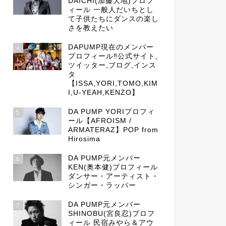
DAICHI(加藤大地)プロフ
ィール 一般人だいちとし
て子供たちにダンスの楽し
さを教えたい
DAPUMP現在のメンバー
4
プロフィール‼公式サイト,
ツイッター,ブログ,インス
タ
【ISSA,YORI,TOMO,KIM
I,U-YEAH,KENZO】
DA PUMP YORIプロフィ
5
ール【AFROISM /
ARMATERAZ】POP from
Hirosima
DA PUMP元メンバー
6
KEN(奥本健)プロフィール
ダンサー・アーティスト・
シンガー・ラッパー
DA PUMP元メンバー
7
SHINOBU(宮良忍)プロフ
ィール 民宿みやら＆アウ