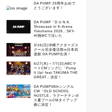
DA PUMP 29周年おめで
とうございます！
DA PUMP「D.U.N.K.
Showcase in K-Arena
Yokohama 2026」SKY-
HI熱MCで泣いた
3/16(日)沖縄アクターズス
クール完全復活祭in日本武
道館 DA PUMP出演！
6/27(木)～7/7(日)ABCマ
ートCMソングに「Pump
It Up! feat.TAKUMA THE
GREAT」決定！
DA PUMP38thシングル
CW「OLD SCHOOL
HUSTLE」ラグーナテンボ
ス夏プールCMタイアップ
曲に決定！