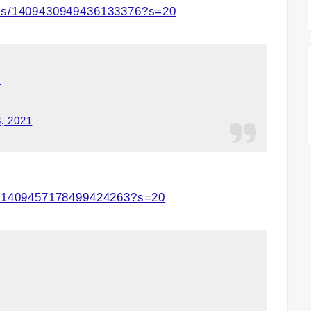
atus/1409430949436133376?s=20
U
, 2021
us/1409457178499424263?s=20