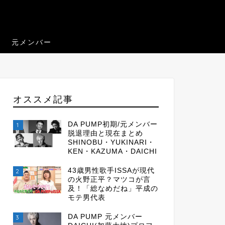
元メンバー
オススメ記事
DA PUMP初期/元メンバー
1
脱退理由と現在まとめ
SHINOBU・YUKINARI・
KEN・KAZUMA・DAICHI
43歳男性歌手ISSAが現代
2
の火野正平？マツコが言
及！「総なめだね」平成の
モテ男代表
DA PUMP 元メンバー
3