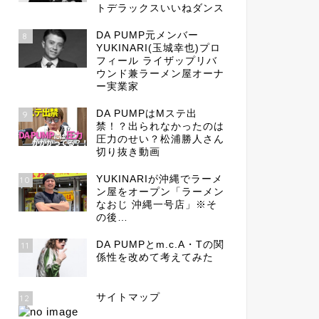
トデラックスいいねダンス
DA PUMP元メンバー
8
YUKINARI(玉城幸也)プロ
フィール ライザップリバ
ウンド兼ラーメン屋オーナ
ー実業家
DA PUMPはMステ出
9
禁！？出られなかったのは
圧力のせい？松浦勝人さん
切り抜き動画
YUKINARIが沖縄でラーメ
10
ン屋をオープン「ラーメン
なおじ 沖縄一号店」※そ
の後…
DA PUMPとm.c.A・Tの関
11
係性を改めて考えてみた
サイトマップ
12