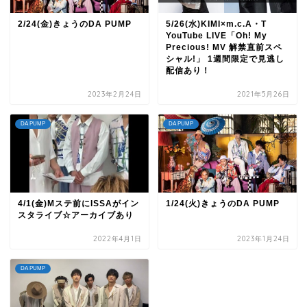
2/24(金)きょうのDA PUMP
5/26(水)KIMI×m.c.A・T
YouTube LIVE「Oh! My
Precious! MV 解禁直前スペ
シャル!」 1週間限定で見逃し
配信あり！
2023年2月24日
2021年5月26日
DA PUMP
DA PUMP
4/1(金)Mステ前にISSAがイン
1/24(火)きょうのDA PUMP
スタライブ☆アーカイブあり
2022年4月1日
2023年1月24日
DA PUMP