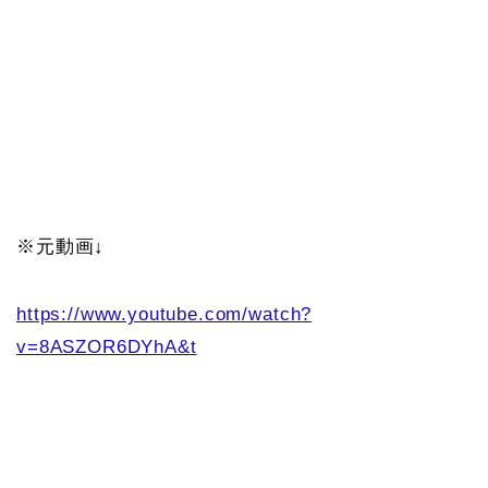
※元動画↓
https://www.youtube.com/watch?
v=8ASZOR6DYhA&t