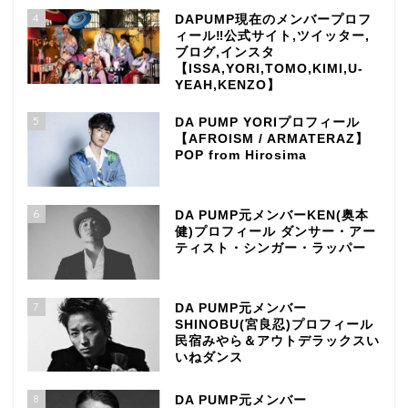
4
DAPUMP現在のメンバープロフ
ィール‼公式サイト,ツイッター,
ブログ,インスタ
【ISSA,YORI,TOMO,KIMI,U-
YEAH,KENZO】
5
DA PUMP YORIプロフィール
【AFROISM / ARMATERAZ】
POP from Hirosima
6
DA PUMP元メンバーKEN(奥本
健)プロフィール ダンサー・アー
ティスト・シンガー・ラッパー
7
DA PUMP元メンバー
SHINOBU(宮良忍)プロフィール
民宿みやら＆アウトデラックスい
いねダンス
8
DA PUMP元メンバー