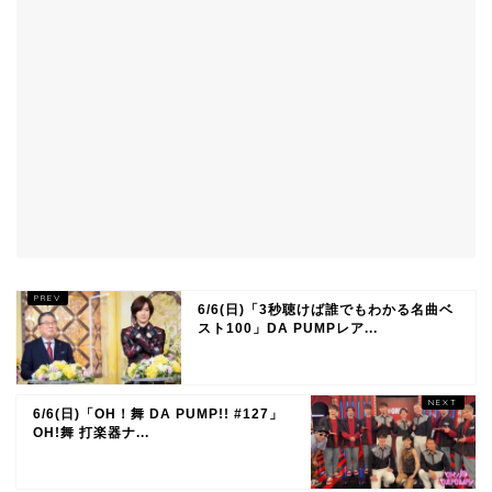
6/6(日)「3秒聴けば誰でもわかる名曲ベ
スト100」DA PUMPレア...
6/6(日)「OH！舞 DA PUMP!! #127」
OH!舞 打楽器ナ...