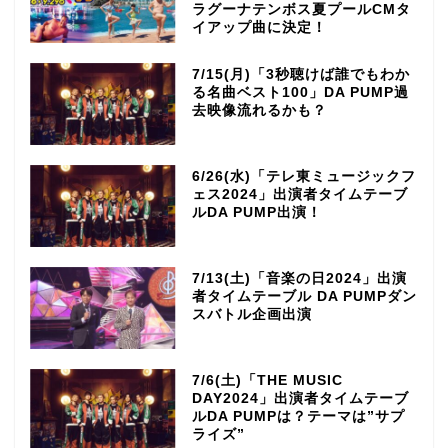
ラグーナテンボス夏プールCMタ
イアップ曲に決定！
7/15(月)「3秒聴けば誰でもわか
る名曲ベスト100」DA PUMP過
去映像流れるかも？
6/26(水)「テレ東ミュージックフ
ェス2024」出演者タイムテーブ
ルDA PUMP出演！
7/13(土)「音楽の日2024」出演
者タイムテーブル DA PUMPダン
スバトル企画出演
7/6(土)「THE MUSIC
DAY2024」出演者タイムテーブ
ルDA PUMPは？テーマは”サプ
ライズ”