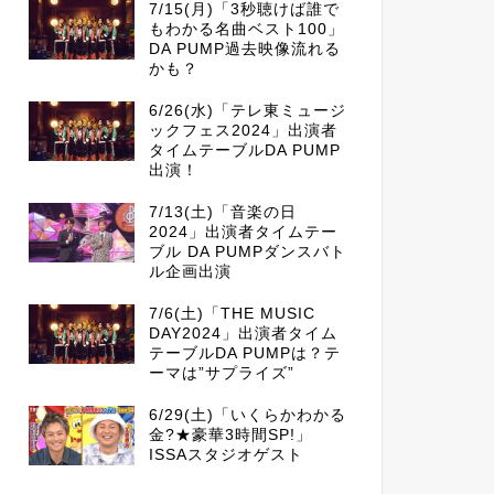
7/15(月)「3秒聴けば誰で
もわかる名曲ベスト100」
DA PUMP過去映像流れる
かも？
6/26(水)「テレ東ミュージ
ックフェス2024」出演者
タイムテーブルDA PUMP
出演！
7/13(土)「音楽の日
2024」出演者タイムテー
ブル DA PUMPダンスバト
ル企画出演
7/6(土)「THE MUSIC
DAY2024」出演者タイム
テーブルDA PUMPは？テ
ーマは”サプライズ”
6/29(土)「いくらかわかる
金?★豪華3時間SP!」
ISSAスタジオゲスト