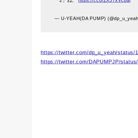
「2」ね。
https://t.co/ZXJ7xVcbal
— U-YEAH(DA PUMP) (@dp_u_yea
https://twitter.com/dp_u_yeah/statu
https://twitter.com/DAPUMPJP/statu