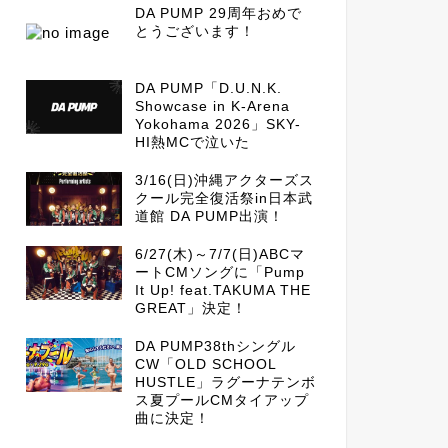
DA PUMP 29周年おめで
とうございます！
DA PUMP「D.U.N.K.
Showcase in K-Arena
Yokohama 2026」SKY-
HI熱MCで泣いた
3/16(日)沖縄アクターズス
クール完全復活祭in日本武
道館 DA PUMP出演！
6/27(木)～7/7(日)ABCマ
ートCMソングに「Pump
It Up! feat.TAKUMA THE
GREAT」決定！
DA PUMP38thシングル
CW「OLD SCHOOL
HUSTLE」ラグーナテンボ
ス夏プールCMタイアップ
曲に決定！