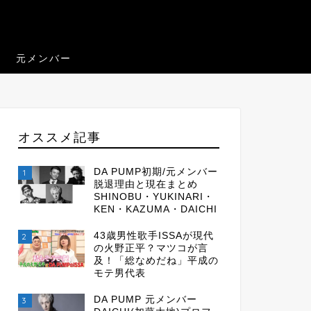
元メンバー
オススメ記事
DA PUMP初期/元メンバー
1
脱退理由と現在まとめ
SHINOBU・YUKINARI・
KEN・KAZUMA・DAICHI
43歳男性歌手ISSAが現代
2
の火野正平？マツコが言
及！「総なめだね」平成の
モテ男代表
DA PUMP 元メンバー
3