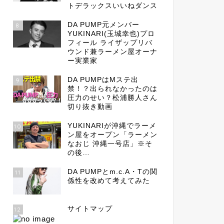
トデラックスいいねダンス
DA PUMP元メンバー
8
YUKINARI(玉城幸也)プロ
フィール ライザップリバ
ウンド兼ラーメン屋オーナ
ー実業家
DA PUMPはMステ出
9
禁！？出られなかったのは
圧力のせい？松浦勝人さん
切り抜き動画
YUKINARIが沖縄でラーメ
10
ン屋をオープン「ラーメン
なおじ 沖縄一号店」※そ
の後…
DA PUMPとm.c.A・Tの関
11
係性を改めて考えてみた
サイトマップ
12