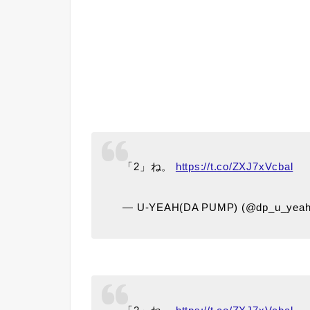
「2」ね。
https://t.co/ZXJ7xVcbal
— U-YEAH(DA PUMP) (@dp_u_yea