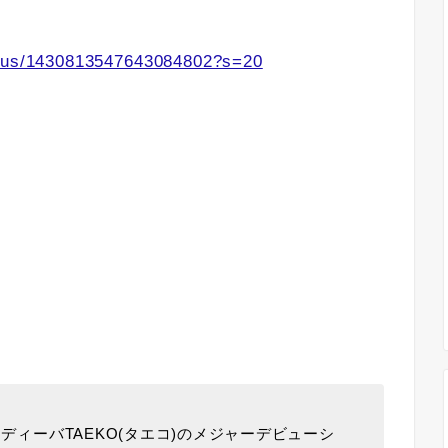
tatus/1430813547643084802?s=20
ィーバTAEKO(タエコ)のメジャーデビューシ