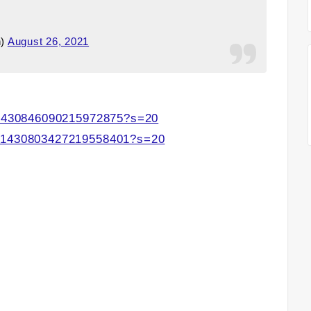
h)
August 26, 2021
s/1430846090215972875?s=20
s/1430803427219558401?s=20