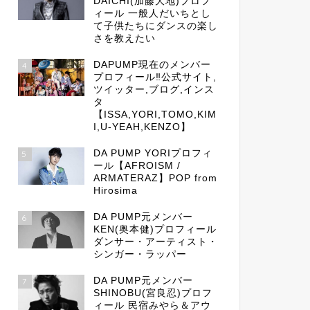
DAICHI(加藤大地)プロフ
ィール 一般人だいちとし
て子供たちにダンスの楽し
さを教えたい
DAPUMP現在のメンバー
4
プロフィール‼公式サイト,
ツイッター,ブログ,インス
タ
【ISSA,YORI,TOMO,KIM
I,U-YEAH,KENZO】
DA PUMP YORIプロフィ
5
ール【AFROISM /
ARMATERAZ】POP from
Hirosima
DA PUMP元メンバー
6
KEN(奥本健)プロフィール
ダンサー・アーティスト・
シンガー・ラッパー
DA PUMP元メンバー
7
SHINOBU(宮良忍)プロフ
ィール 民宿みやら＆アウ