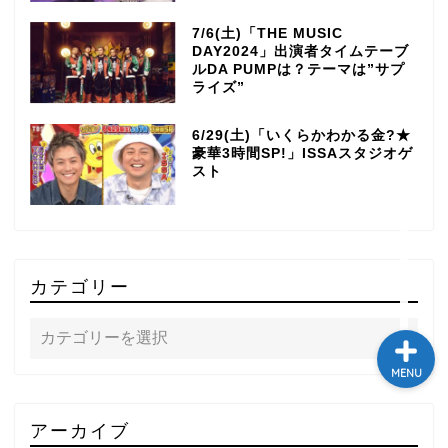
テレビ
7/6(土)「THE MUSIC
DAY2024」出演者タイムテーブ
ルDA PUMPは？テーマは”サプ
ラジオ
ライズ”
6/29(土)「いくらかわかる金?★
メゾン・ド・ミュージック
豪華3時間SP!」ISSAスタジオゲ
～DA PUMP YORIの晴れ
スト
ばれラジオ～
ライブ・イベント
カテゴリー
MENU
アーカイブ