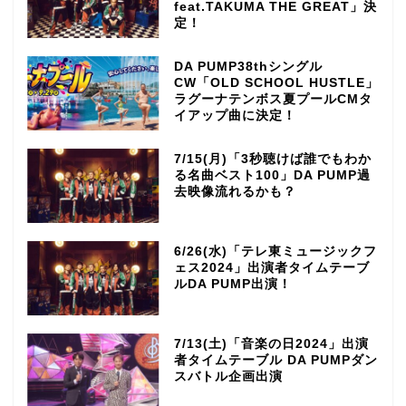
feat.TAKUMA THE GREAT」決
定！
DA PUMP38thシングル
CW「OLD SCHOOL HUSTLE」
ラグーナテンボス夏プールCMタ
イアップ曲に決定！
7/15(月)「3秒聴けば誰でもわか
る名曲ベスト100」DA PUMP過
去映像流れるかも？
6/26(水)「テレ東ミュージックフ
ェス2024」出演者タイムテーブ
ルDA PUMP出演！
7/13(土)「音楽の日2024」出演
者タイムテーブル DA PUMPダン
スバトル企画出演
TOP