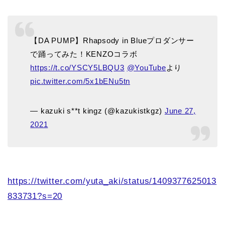
【DA PUMP】Rhapsody in Blueプロダンサー
で踊ってみた！KENZOコラボ
https://t.co/YSCY5LBQU3
@YouTube
より
pic.twitter.com/5x1bENu5tn
— kazuki s**t kingz (@kazukistkgz)
June 27,
2021
https://twitter.com/yuta_aki/status/1409377625013
833731?s=20