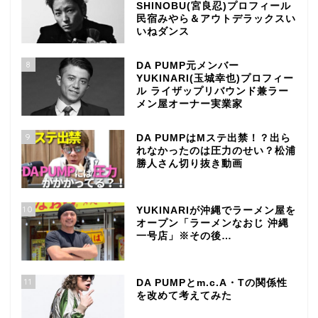
SHINOBU(宮良忍)プロフィール
民宿みやら＆アウトデラックスい
いねダンス
8
DA PUMP元メンバー
YUKINARI(玉城幸也)プロフィー
ル ライザップリバウンド兼ラー
メン屋オーナー実業家
9
DA PUMPはMステ出禁！？出ら
れなかったのは圧力のせい？松浦
勝人さん切り抜き動画
10
YUKINARIが沖縄でラーメン屋を
オープン「ラーメンなおじ 沖縄
一号店」※その後…
11
DA PUMPとm.c.A・Tの関係性
を改めて考えてみた