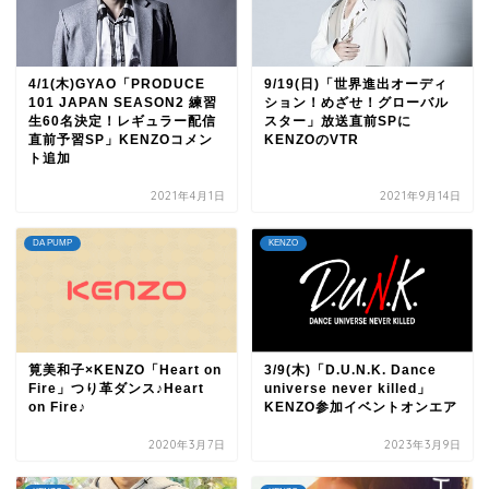
4/1(木)GYAO「PRODUCE
9/19(日)「世界進出オーディ
101 JAPAN SEASON2 練習
ション！めざせ！グローバル
生60名決定！レギュラー配信
スター」放送直前SPに
直前予習SP」KENZOコメン
KENZOのVTR
ト追加
2021年4月1日
2021年9月14日
DA PUMP
KENZO
筧美和子×KENZO「Heart on
3/9(木)「D.U.N.K. Dance
Fire」つり革ダンス♪Heart
universe never killed」
on Fire♪
KENZO参加イベントオンエア
2020年3月7日
2023年3月9日