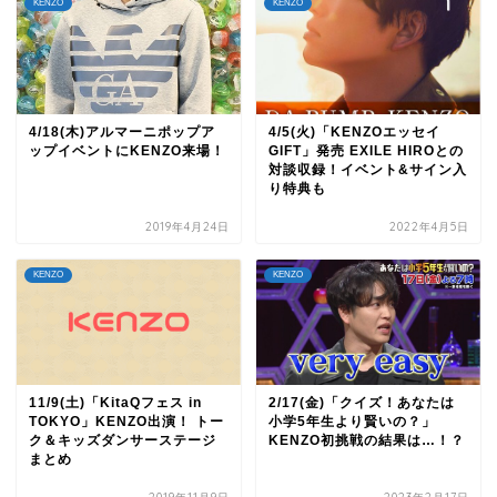
KENZO
KENZO
4/18(木)アルマーニポップア
4/5(火)「KENZOエッセイ
ップイベントにKENZO来場！
GIFT」発売 EXILE HIROとの
対談収録！イベント&サイン入
り特典も
2019年4月24日
2022年4月5日
KENZO
KENZO
11/9(土)「KitaQフェス in
2/17(金)「クイズ！あなたは
TOKYO」KENZO出演！ トー
小学5年生より賢いの？」
ク＆キッズダンサーステージ
KENZO初挑戦の結果は…！？
まとめ