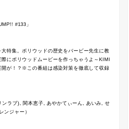
P!! #133」
を大特集。ボリウッドの歴史をバービー先生に教
際にボリウッドムービーを作っちゃうよ～KIMI
展開が！？※この番組は感染対策を徹底して収録
リンラブ), 関本恵子, あやかてぃーん, あいみ, せ
（餓鬼レンジャー）