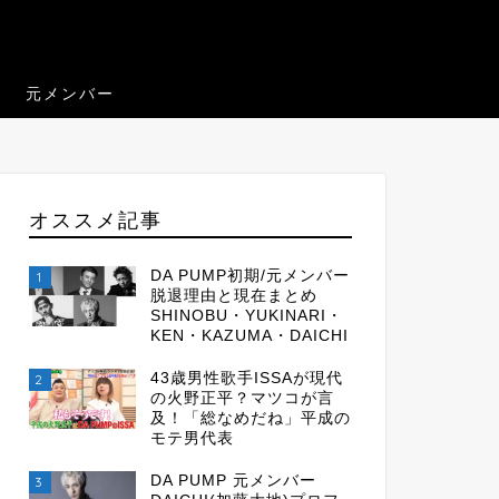
元メンバー
オススメ記事
DA PUMP初期/元メンバー
1
脱退理由と現在まとめ
SHINOBU・YUKINARI・
KEN・KAZUMA・DAICHI
43歳男性歌手ISSAが現代
2
の火野正平？マツコが言
及！「総なめだね」平成の
モテ男代表
DA PUMP 元メンバー
3