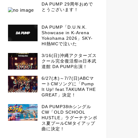
DA PUMP 29周年おめで
とうございます！
DA PUMP「D.U.N.K.
Showcase in K-Arena
Yokohama 2026」SKY-
HI熱MCで泣いた
3/16(日)沖縄アクターズス
クール完全復活祭in日本武
道館 DA PUMP出演！
6/27(木)～7/7(日)ABCマ
ートCMソングに「Pump
It Up! feat.TAKUMA THE
GREAT」決定！
DA PUMP38thシングル
CW「OLD SCHOOL
HUSTLE」ラグーナテンボ
ス夏プールCMタイアップ
曲に決定！