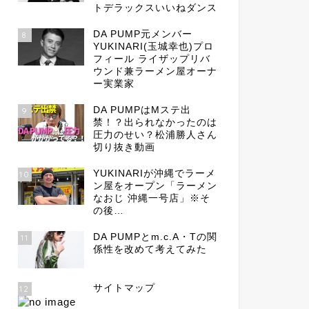
トデラックスいいねダンス
DA PUMP元メンバー
8
YUKINARI(玉城幸也)プロ
フィール ライザップリバ
ウンド兼ラーメン屋オーナ
ー実業家
DA PUMPはMステ出
9
禁！？出られなかったのは
圧力のせい？松浦勝人さん
切り抜き動画
YUKINARIが沖縄でラーメ
10
ン屋をオープン「ラーメン
なおじ 沖縄一号店」※そ
の後…
DA PUMPとm.c.A・Tの関
11
係性を改めて考えてみた
サイトマップ
12