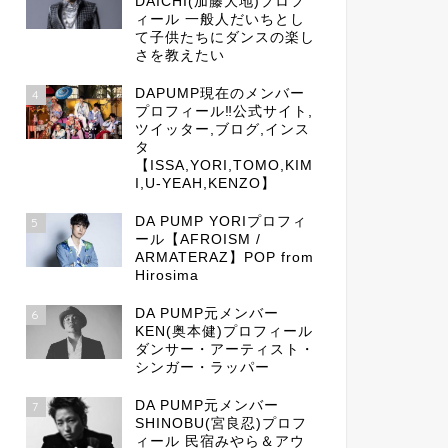
DAICHI(加藤大地)プロフ
ィール 一般人だいちとし
て子供たちにダンスの楽し
さを教えたい
DAPUMP現在のメンバー
4
プロフィール‼公式サイト,
ツイッター,ブログ,インス
タ
【ISSA,YORI,TOMO,KIM
I,U-YEAH,KENZO】
DA PUMP YORIプロフィ
5
ール【AFROISM /
ARMATERAZ】POP from
Hirosima
DA PUMP元メンバー
6
KEN(奥本健)プロフィール
ダンサー・アーティスト・
シンガー・ラッパー
DA PUMP元メンバー
7
SHINOBU(宮良忍)プロフ
ィール 民宿みやら＆アウ