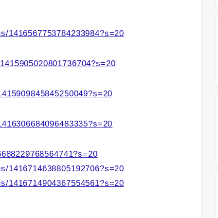
tus/1416567753784233984?s=20
s/1415905020801736704?s=20
s/1415909845845250049?s=20
s/1416306684096483335?s=20
416688229768564741?s=20
tus/1416714638805192706?s=20
tus/1416714904367554561?s=20