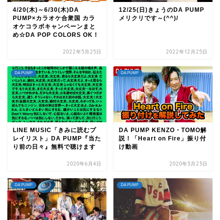
4/20(木)～6/30(木)DA
12/25(日)きょうのDA PUMP
PUMP×カラオケ合衆国 カラ
メリクリです～(^^)/
オケコラボキャンペーンまと
め☆DA POP COLORS OK！
2022年5月25日
2022年12月25日
DA PUMP
DA PUMP
LINE MUSIC「きみに読むプ
DA PUMP KENZO・TOMO解
レイリスト」DA PUMP『当た
説！「Heart on Fire」振り付
り前の日々』無料で聴けます
け動画
2020年6月4日
2020年3月23日
DA PUMP
DA PUMP