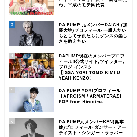
ね」平成のモテ男代表
3
DA PUMP 元メンバーDAICHI(加
藤大地)プロフィール 一般人だい
ちとして子供たちにダンスの楽し
さを教えたい
4
DAPUMP現在のメンバープロフ
ィール‼公式サイト,ツイッター,
ブログ,インスタ
【ISSA,YORI,TOMO,KIMI,U-
YEAH,KENZO】
5
DA PUMP YORIプロフィール
【AFROISM / ARMATERAZ】
POP from Hirosima
6
DA PUMP元メンバーKEN(奥本
健)プロフィール ダンサー・アー
ティスト・シンガー・ラッパー