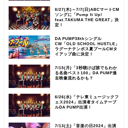
6/27(木)～7/7(日)ABCマートCM
ソングに「Pump It Up!
feat.TAKUMA THE GREAT」決
定！
DA PUMP38thシングル
CW「OLD SCHOOL HUSTLE」
ラグーナテンボス夏プールCMタ
イアップ曲に決定！
7/15(月)「3秒聴けば誰でもわか
る名曲ベスト100」DA PUMP過
去映像流れるかも？
6/26(水)「テレ東ミュージックフ
ェス2024」出演者タイムテーブ
ルDA PUMP出演！
7/13(土)「音楽の日2024」出演