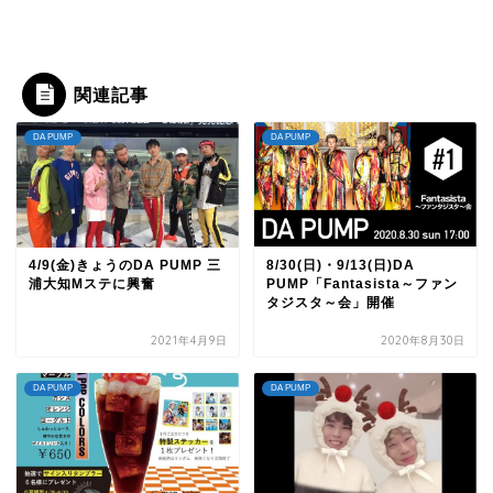
関連記事
DA PUMP
DA PUMP
4/9(金)きょうのDA PUMP 三
8/30(日)・9/13(日)DA
浦大知Mステに興奮
PUMP「Fantasista～ファン
タジスタ～会」開催
2021年4月9日
2020年8月30日
DA PUMP
DA PUMP