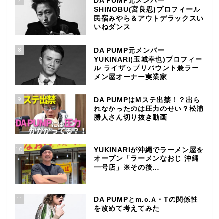
DA PUMP元メンバー
SHINOBU(宮良忍)プロフィール
民宿みやら＆アウトデラックスい
いねダンス
8
DA PUMP元メンバー
YUKINARI(玉城幸也)プロフィー
ル ライザップリバウンド兼ラー
メン屋オーナー実業家
9
DA PUMPはMステ出禁！？出ら
れなかったのは圧力のせい？松浦
勝人さん切り抜き動画
10
YUKINARIが沖縄でラーメン屋を
オープン「ラーメンなおじ 沖縄
一号店」※その後…
11
DA PUMPとm.c.A・Tの関係性
を改めて考えてみた