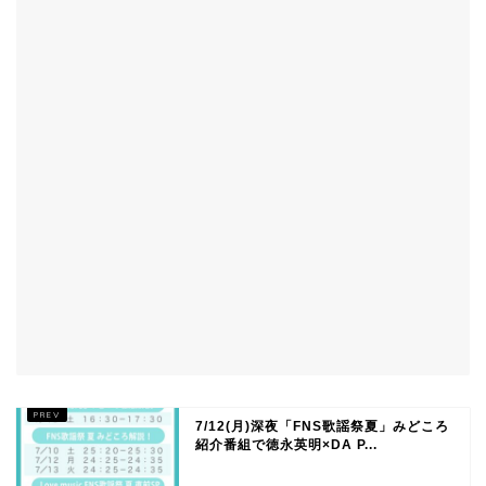
7/12(月)深夜「FNS歌謡祭夏」みどころ
紹介番組で徳永英明×DA P...