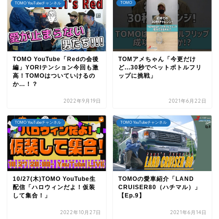
TOMO
TOMO YouTubeチャンネル
TOMO YouTube「Redの会後
TOMアメちゃん「今更だけ
編」YORIテンション今回も激
ど...30秒でペットボトルフリ
高！TOMOはついていけるの
ップに挑戦」
か…！？
2022年9月19日
2021年6月22日
TOMO YouTubeチャンネル
TOMO YouTubeチャンネル
10/27(木)TOMO YouTube生
TOMOの愛車紹介「LAND
配信「ハロウィンだよ！仮装
CRUISER80（ハチマル）」
して集合！」
【Ep.9】
2022年10月27日
2021年6月14日