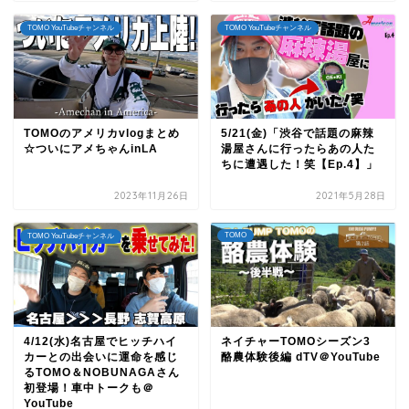
TOMO YouTubeチャンネル
TOMO YouTubeチャンネル
TOMOのアメリカvlogまとめ
5/21(金)「渋谷で話題の麻辣
☆ついにアメちゃんinLA
湯屋さんに行ったらあの人た
ちに遭遇した！笑【Ep.4】」
2023年11月26日
2021年5月28日
TOMO
TOMO YouTubeチャンネル
4/12(水)名古屋でヒッチハイ
ネイチャーTOMOシーズン3
カーとの出会いに運命を感じ
酪農体験後編 dTV＠YouTube
るTOMO＆NOBUNAGAさん
初登場！車中トークも＠
YouTube