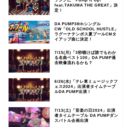
ソングに「Pump It Up!
feat.TAKUMA THE GREAT」決
定！
DA PUMP38thシングル
CW「OLD SCHOOL HUSTLE」
ラグーナテンボス夏プールCMタ
イアップ曲に決定！
7/15(月)「3秒聴けば誰でもわか
る名曲ベスト100」DA PUMP過
去映像流れるかも？
6/26(水)「テレ東ミュージックフ
ェス2024」出演者タイムテーブ
ルDA PUMP出演！
7/13(土)「音楽の日2024」出演
者タイムテーブル DA PUMPダン
スバトル企画出演