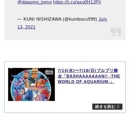
@dapump_tomo
https://t.co/asu0H1JPlj
— KUNI NISHIZAWA (@kunibozu999)
July
13, 2021
7/14(水)〜7/18(日)ブルプリ舞
台「BASHAAAAAAAN!! -THE
WORLD OF AQUARIUM-」