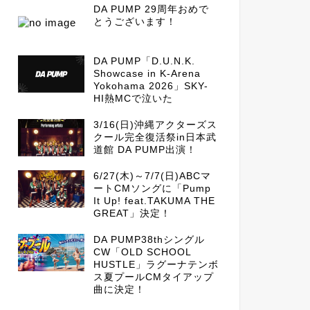
DA PUMP 29周年おめで
とうございます！
DA PUMP「D.U.N.K.
Showcase in K-Arena
Yokohama 2026」SKY-
HI熱MCで泣いた
3/16(日)沖縄アクターズス
クール完全復活祭in日本武
道館 DA PUMP出演！
6/27(木)～7/7(日)ABCマ
ートCMソングに「Pump
It Up! feat.TAKUMA THE
GREAT」決定！
DA PUMP38thシングル
CW「OLD SCHOOL
HUSTLE」ラグーナテンボ
ス夏プールCMタイアップ
曲に決定！