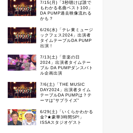
7/15(月)「3秒聴けば誰で
もわかる名曲ベスト100」
DA PUMP過去映像流れる
かも？
6/26(水)「テレ東ミュージ
ックフェス2024」出演者
タイムテーブルDA PUMP
出演！
7/13(土)「音楽の日
2024」出演者タイムテー
ブル DA PUMPダンスバト
ル企画出演
7/6(土)「THE MUSIC
DAY2024」出演者タイム
テーブルDA PUMPは？テ
ーマは”サプライズ”
6/29(土)「いくらかわかる
金?★豪華3時間SP!」
ISSAスタジオゲスト