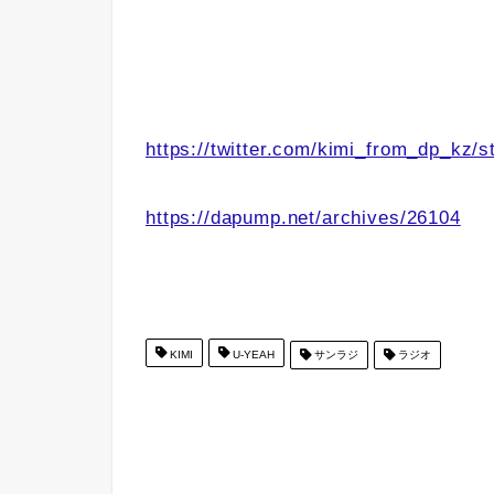
https://twitter.com/kimi_from_dp_kz
https://dapump.net/archives/26104
KIMI
U-YEAH
サンラジ
ラジオ