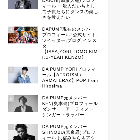
DAICHI(加藤大地)プロフ
ィール 一般人だいちとし
て子供たちにダンスの楽し
さを教えたい
DAPUMP現在のメンバー
4
プロフィール‼公式サイト,
ツイッター,ブログ,インス
タ
【ISSA,YORI,TOMO,KIM
I,U-YEAH,KENZO】
DA PUMP YORIプロフィ
5
ール【AFROISM /
ARMATERAZ】POP from
Hirosima
DA PUMP元メンバー
6
KEN(奥本健)プロフィール
ダンサー・アーティスト・
シンガー・ラッパー
DA PUMP元メンバー
7
SHINOBU(宮良忍)プロフ
ィール 民宿みやら＆アウ