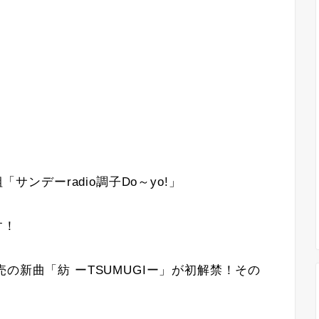
「サンデーradio調子Do～yo!」
す！
22発売の新曲「紡 ーTSUMUGIー」が初解禁！その
。