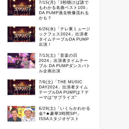
7/15(月)「3秒聴けば誰で
もわかる名曲ベスト100」
DA PUMP過去映像流れる
かも？
6/26(水)「テレ東ミュージ
ックフェス2024」出演者
タイムテーブルDA PUMP
出演！
7/13(土)「音楽の日
2024」出演者タイムテー
ブル DA PUMPダンスバト
ル企画出演
7/6(土)「THE MUSIC
DAY2024」出演者タイム
テーブルDA PUMPは？テ
ーマは”サプライズ”
6/29(土)「いくらかわかる
金?★豪華3時間SP!」
ISSAスタジオゲスト