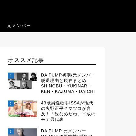
元メンバー
オススメ記事
DA PUMP初期/元メンバー
1
脱退理由と現在まとめ
SHINOBU・YUKINARI・
KEN・KAZUMA・DAICHI
43歳男性歌手ISSAが現代
2
の火野正平？マツコが言
及！「総なめだね」平成の
モテ男代表
DA PUMP 元メンバー
3