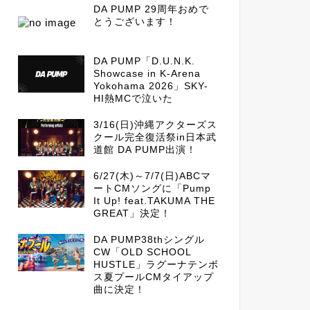
DA PUMP 29周年おめで
とうございます！
DA PUMP「D.U.N.K.
Showcase in K-Arena
Yokohama 2026」SKY-
HI熱MCで泣いた
3/16(日)沖縄アクターズス
クール完全復活祭in日本武
道館 DA PUMP出演！
6/27(木)～7/7(日)ABCマ
ートCMソングに「Pump
It Up! feat.TAKUMA THE
GREAT」決定！
DA PUMP38thシングル
CW「OLD SCHOOL
HUSTLE」ラグーナテンボ
ス夏プールCMタイアップ
曲に決定！