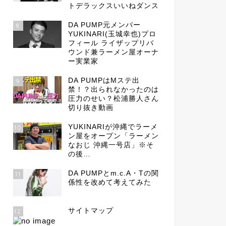
トデラックスいいねダンス
DA PUMP元メンバー
8
YUKINARI(玉城幸也)プロ
フィール ライザップリバ
ウンド兼ラーメン屋オーナ
ー実業家
DA PUMPはMステ出
9
禁！？出られなかったのは
圧力のせい？松浦勝人さん
切り抜き動画
YUKINARIが沖縄でラーメ
10
ン屋をオープン「ラーメン
なおじ 沖縄一号店」※そ
の後…
DA PUMPとm.c.A・Tの関
11
係性を改めて考えてみた
サイトマップ
12