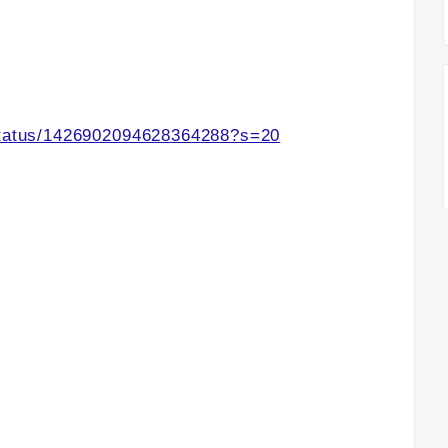
/status/1426902094628364288?s=20