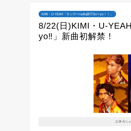
KIMI・U-YEAH「サンデーradio調子Do〜yo！！」
8/22(日)KIMI・U-Y
yo‼」新曲初解禁！
記事内に