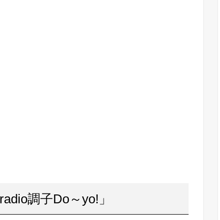
adio調子Do～yo!」