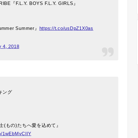
BE『F.L.Y. BOYS F.L.Y. GIRLS』
mmer Summer』
https://t.co/usDpZ1X0as
y 4, 2018
キング
士(もの)たちへ愛を込めて』
.co/1wEbMvCIlY