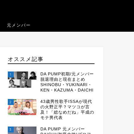
元メンバー
オススメ記事
DA PUMP初期/元メンバー
1
脱退理由と現在まとめ
SHINOBU・YUKINARI・
KEN・KAZUMA・DAICHI
43歳男性歌手ISSAが現代
2
の火野正平？マツコが言
及！「総なめだね」平成の
モテ男代表
DA PUMP 元メンバー
3