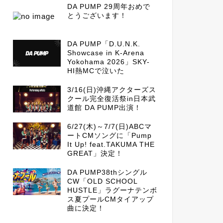
DA PUMP 29周年おめで
とうございます！
DA PUMP「D.U.N.K.
Showcase in K-Arena
Yokohama 2026」SKY-
HI熱MCで泣いた
3/16(日)沖縄アクターズス
クール完全復活祭in日本武
道館 DA PUMP出演！
6/27(木)～7/7(日)ABCマ
ートCMソングに「Pump
It Up! feat.TAKUMA THE
GREAT」決定！
DA PUMP38thシングル
CW「OLD SCHOOL
HUSTLE」ラグーナテンボ
ス夏プールCMタイアップ
曲に決定！