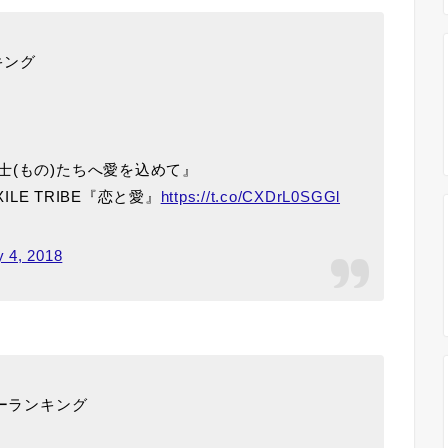
キング
士(もの)たちへ愛を込めて』
 EXILE TRIBE『恋と愛』
https://t.co/CXDrL0SGGl
y 4, 2018
リーランキング