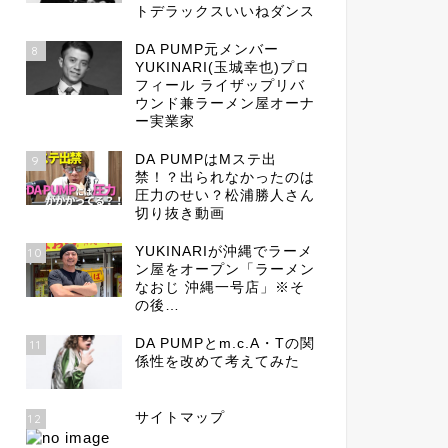
トデラックスいいねダンス
DA PUMP元メンバー
8
YUKINARI(玉城幸也)プロ
フィール ライザップリバ
ウンド兼ラーメン屋オーナ
ー実業家
DA PUMPはMステ出
9
禁！？出られなかったのは
圧力のせい？松浦勝人さん
切り抜き動画
YUKINARIが沖縄でラーメ
10
ン屋をオープン「ラーメン
なおじ 沖縄一号店」※そ
の後…
DA PUMPとm.c.A・Tの関
11
係性を改めて考えてみた
サイトマップ
12