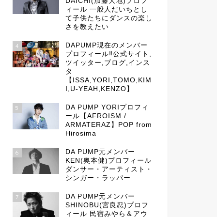
DAICHI(加藤大地)プロフ
ィール 一般人だいちとし
て子供たちにダンスの楽し
さを教えたい
DAPUMP現在のメンバー
4
プロフィール‼公式サイト,
ツイッター,ブログ,インス
タ
【ISSA,YORI,TOMO,KIM
I,U-YEAH,KENZO】
DA PUMP YORIプロフィ
5
ール【AFROISM /
ARMATERAZ】POP from
Hirosima
DA PUMP元メンバー
6
KEN(奥本健)プロフィール
ダンサー・アーティスト・
シンガー・ラッパー
DA PUMP元メンバー
7
SHINOBU(宮良忍)プロフ
ィール 民宿みやら＆アウ