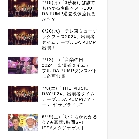
7/15(月)「3秒聴けば誰で
もわかる名曲ベスト100」
DA PUMP過去映像流れる
かも？
6/26(水)「テレ東ミュージ
ックフェス2024」出演者
タイムテーブルDA PUMP
出演！
7/13(土)「音楽の日
2024」出演者タイムテー
ブル DA PUMPダンスバト
ル企画出演
7/6(土)「THE MUSIC
DAY2024」出演者タイム
テーブルDA PUMPは？テ
ーマは”サプライズ”
6/29(土)「いくらかわかる
金?★豪華3時間SP!」
ISSAスタジオゲスト